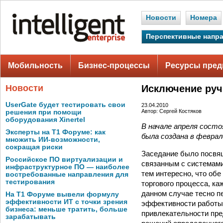
Новости
Номера
Перспективные напр
Мобильность
Бизнес-процессы
Ресурсы пред
Новости
Исключение руч
UserGate будет тестировать свои
23.04.2010
Автор: Сергей Костяков
решения при помощи
оборудования Xinertel
В начале апреля состо
Эксперты на Т1 Форуме: как
была создана в феврал
множить ИИ-возможности,
сокращая риски
Заседание было посвящ
Российское ПО виртуализации и
связанным с системами
инфраструктурное ПО — наиболее
тем интересно, что об
востребованные направления для
тестирования
торгового процесса, к
данном случае тесно п
На Т1 Форуме вывели формулу
эффективности ИТ с точки зрения
эффективности работы,
бизнеса: меньше тратить, больше
привлекательности пре
зарабатывать