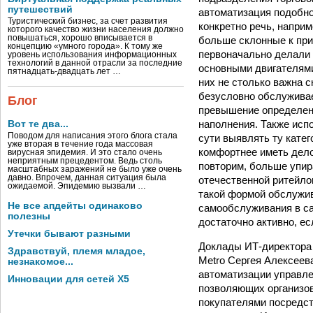
путешествий
автоматизация подобно
Туристический бизнес, за счет развития
конкретно речь, наприм
которого качество жизни населения должно
повышаться, хорошо вписывается в
больше склонные к при
концепцию «умного города». К тому же
первоначально делали 
уровень использования информационных
технологий в данной отрасли за последние
основными двигателями
пятнадцать-двадцать лет …
них не столько важна 
безусловно обслуживае
Блог
превышение определенн
наполнения. Также исп
Вот те два...
Поводом для написания этого блога стала
сути выявлять ту катег
уже вторая в течение года массовая
комфортнее иметь дело
вирусная эпидемия. И это стало очень
неприятным прецедентом. Ведь столь
повторим, больше упир
масштабных заражений не было уже очень
давно. Впрочем, данная ситуация была
отечественной ритейло
ожидаемой. Эпидемию вызвали …
такой формой обслужив
Не все апдейты одинаково
самообслуживания в са
полезны
достаточно активно, ес
Утечки бывают разными
Доклады ИТ-директора 
Здравствуй, племя младое,
Metro Сергея Алексеев
незнакомое...
автоматизации управле
Инновации для сетей X5
позволяющих организов
покупателями посредст