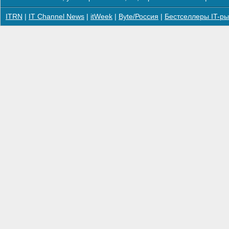
ITRN
|
IT Channel News
|
itWeek
|
Byte/Россия
|
Бестселлеры IT-ры