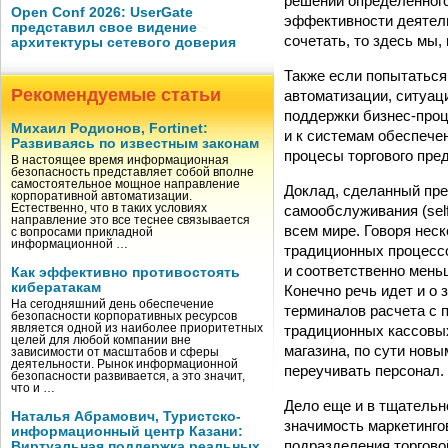
решений определенного
Open Conf 2026: UserGate
эффективности деятел
представил свое видение
сочетать, то здесь мы,
архитектуры сетевого доверия
Также если попытаться
Рекомендуемые статьи
автоматизации, ситуац
поддержки бизнес-проц
Михаил Родионов, Fortinet:
и к системам обеспече
Развиваясь по известным законам
процесы торгового пре
В настоящее время информационная
безопасность представляет собой вполне
самостоятельное мощное направление
Доклад, сделанный пр
корпоративной автоматизации.
самообслуживания (sel
Естественно, что в таких условиях
направление это все теснее связывается
всем мире. Говоря нес
с вопросами прикладной
информационной …
традиционных процессо
и соответственно меньш
Как эффективно противостоять
кибератакам
Конечно речь идет и о
На сегодняшний день обеспечение
терминалов расчета с п
безопасности корпоративных ресурсов
традиционных кассовы
является одной из наиболее приоритетных
целей для любой компании вне
магазина, по сути нов
зависимости от масштабов и сферы
деятельности. Рынок информационной
переучивать персонал.
безопасности развивается, а это значит,
что и …
Дело еще и в тщательн
Наталья Абрамович, Туристско-
значимость маркетинго
информационный центр Казани:
подразделения торговой
Виртуальная поддержка реальных