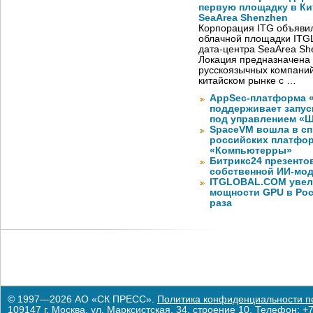
первую площадку в Кит
SeaArea Shenzhen
Корпорация ITG объявил
облачной площадки ITG
дата-центра SeaArea Sh
Локация предназначена 
русскоязычных компаний
китайском рынке с …
AppSec-платформа 
поддерживает запуск
под управлением «
SpaceVM вошла в сп
российских платфор
«Компьютерры»
Битрикс24 презенто
собственной ИИ-мод
ITGLOBAL.COM увел
мощности GPU в Росс
раза
© 1997—2026 АО «СК ПРЕСС».
Политика конфиденциальности п
109147 г. Москва, ул. Марксистская, 34, строение 10. Телефон: +7