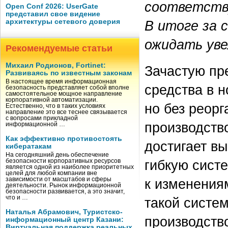
соответств
Open Conf 2026: UserGate
представил свое видение
В итоге за
архитектуры сетевого доверия
ожидать уве
Рекомендуемые статьи
Михаил Родионов, Fortinet:
Зачастую пр
Развиваясь по известным законам
В настоящее время информационная
средства в 
безопасность представляет собой вполне
самостоятельное мощное направление
корпоративной автоматизации.
но без реор
Естественно, что в таких условиях
направление это все теснее связывается
с вопросами прикладной
производств
информационной …
Как эффективно противостоять
достигает в
кибератакам
На сегодняшний день обеспечение
гибкую сист
безопасности корпоративных ресурсов
является одной из наиболее приоритетных
целей для любой компании вне
к изменения
зависимости от масштабов и сферы
деятельности. Рынок информационной
безопасности развивается, а это значит,
что и …
такой систе
Наталья Абрамович, Туристско-
производств
информационный центр Казани:
Виртуальная поддержка реальных