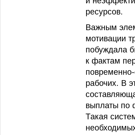
и неэффекти
ресурсов.
Важным элем
мотивации т
побуждала б
к фактам пе
повременно-
рабочих. В э
составляюща
выплаты по 
Такая систе
необходимых