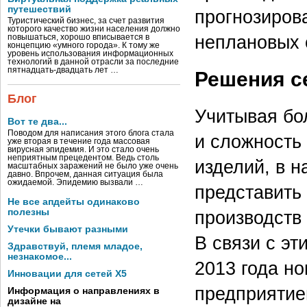
путешествий
прогнозирова
Туристический бизнес, за счет развития
которого качество жизни населения должно
неплановых 
повышаться, хорошо вписывается в
концепцию «умного города». К тому же
уровень использования информационных
технологий в данной отрасли за последние
пятнадцать-двадцать лет …
Решения с
Блог
Учитывая бо
Вот те два...
Поводом для написания этого блога стала
и сложность
уже вторая в течение года массовая
вирусная эпидемия. И это стало очень
неприятным прецедентом. Ведь столь
изделий, в 
масштабных заражений не было уже очень
давно. Впрочем, данная ситуация была
ожидаемой. Эпидемию вызвали …
представить
Не все апдейты одинаково
производств
полезны
Утечки бывают разными
В связи с э
Здравствуй, племя младое,
незнакомое...
2013 года н
Инновации для сетей X5
предприятие
Информация о направлениях в
дизайне на