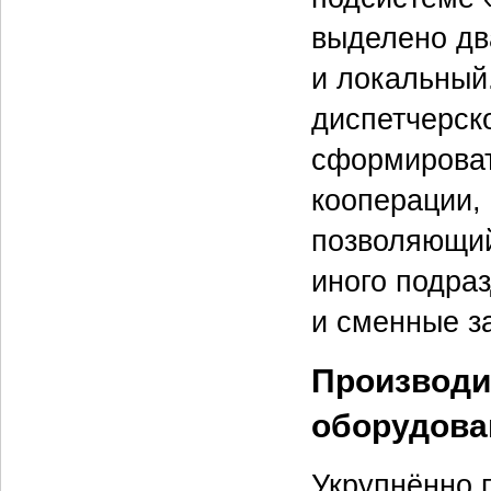
выделено дв
и локальный
диспетчерско
сформироват
кооперации,
позволяющий
иного подра
и сменные з
Производи
оборудова
Укрупнённо п