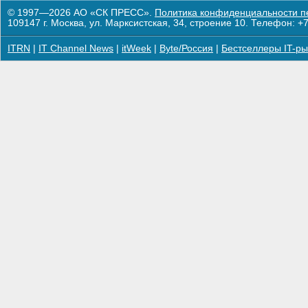
© 1997—2026 АО «СК ПРЕСС».
Политика конфиденциальности п
109147 г. Москва, ул. Марксистская, 34, строение 10. Телефон: +7
ITRN
|
IT Channel News
|
itWeek
|
Byte/Россия
|
Бестселлеры IT-ры