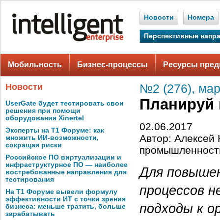
Новости
Номера
Перспективные напр
Мобильность
Бизнес-процессы
Ресурсы пред
Новости
№2 (276), мар
Планируй 
UserGate будет тестировать свои
решения при помощи
оборудования Xinertel
02.06.2017
Эксперты на Т1 Форуме: как
Автор: Алексей
множить ИИ-возможности,
сокращая риски
промышленност
Российское ПО виртуализации и
инфраструктурное ПО — наиболее
Для повыше
востребованные направления для
тестирования
процессов 
На Т1 Форуме вывели формулу
эффективности ИТ с точки зрения
подходы к о
бизнеса: меньше тратить, больше
зарабатывать