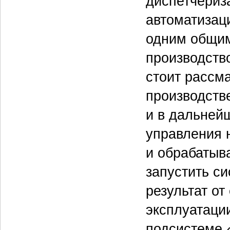
диспетчериз
автоматизац
одним общим
производств
стоит рассм
производств
и в дальней
управления 
и обрабатыв
запустить си
результат о
эксплуатаци
подсистеме 