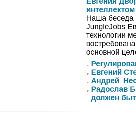
Евгения Двор
интеллектом
Наша беседа 
JungleJobs Е
технологии м
востребована
основной цел
Регулирован
Евгений Ст
Андрей Нес
Радослав Б
должен быт