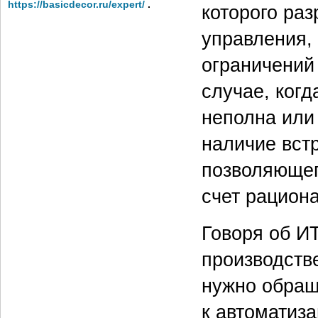
https://basicdecor.ru/expert/
.
которого ра
управления,
ограничений
случае, ког
неполна или
наличие вст
позволяющег
счет рацион
Говоря об И
производств
нужно обращ
к автоматиз