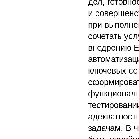
дел, готовн
и совершенс
при выполне
сочетать ус
внедрению E
автоматизац
ключевых со
сформироват
функциональ
тестировани
адекватност
задачам. В ч