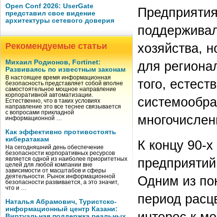
Open Conf 2026: UserGate
Предприятия
представил свое видение
архитектуры сетевого доверия
поддерживал
хозяйства, 
Рекомендуемые статьи
Михаил Родионов, Fortinet:
для региона
Развиваясь по известным законам
В настоящее время информационная
того, естес
безопасность представляет собой вполне
самостоятельное мощное направление
корпоративной автоматизации.
системообра
Естественно, что в таких условиях
направление это все теснее связывается
с вопросами прикладной
многочислен
информационной …
Как эффективно противостоять
кибератакам
К концу 90-х
На сегодняшний день обеспечение
безопасности корпоративных ресурсов
предприятий
является одной из наиболее приоритетных
целей для любой компании вне
зависимости от масштабов и сферы
деятельности. Рынок информационной
Одним из пок
безопасности развивается, а это значит,
что и …
период расц
Наталья Абрамович, Туристско-
информационный центр Казани:
интерес к м
Виртуальная поддержка реальных