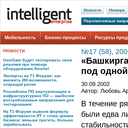
Новости
Номера
Перспективные напр
Мобильность
Бизнес-процессы
Ресурсы пред
Новости
№17 (58), 200
«Башкирга
UserGate будет тестировать свои
решения при помощи
под одно
оборудования Xinertel
Эксперты на Т1 Форуме: как
множить ИИ-возможности,
30.09.2002
сокращая риски
Автор: Любовь А
Российское ПО виртуализации и
инфраструктурное ПО — наиболее
востребованные направления для
В течение р
тестирования
На Т1 Форуме вывели формулу
были едва л
эффективности ИТ с точки зрения
бизнеса: меньше тратить, больше
стабильност
зарабатывать