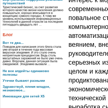
путешествий
современных 
Туристический бизнес, за счет развития
которого качество жизни населения должно
повышаться, хорошо вписывается в
повальное с
концепцию «умного города». К тому же
уровень использования информационных
технологий в данной отрасли за последние
компьютерно
пятнадцать-двадцать лет …
автоматизац
Блог
веянием, вн
Вот те два...
Поводом для написания этого блога стала
уже вторая в течение года массовая
руководител
вирусная эпидемия. И это стало очень
неприятным прецедентом. Ведь столь
масштабных заражений не было уже очень
серьезных и
давно. Впрочем, данная ситуация была
ожидаемой. Эпидемию вызвали …
целом и каж
Не все апдейты одинаково
полезны
продиктован
Утечки бывают разными
Здравствуй, племя младое,
экономическ
незнакомое...
технической
Инновации для сетей X5
выработка с