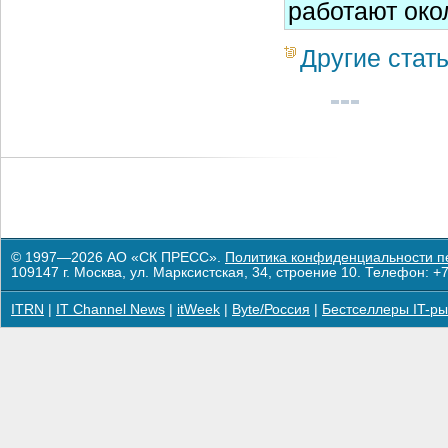
работают око
Другие стат
© 1997—2026 АО «СК ПРЕСС».
Политика конфиденциальности п
109147 г. Москва, ул. Марксистская, 34, строение 10. Телефон: +7
ITRN
|
IT Channel News
|
itWeek
|
Byte/Россия
|
Бестселлеры IT-ры