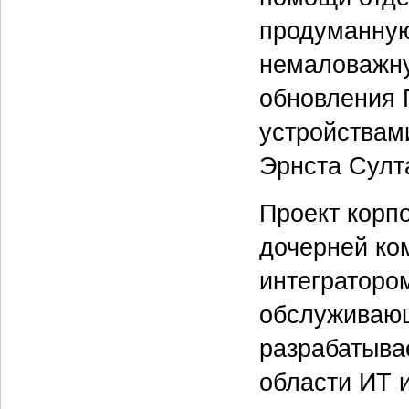
продуманную
немаловажну
обновления 
устройствам
Эрнста Султ
Проект корп
дочерней ко
интеграторо
обслуживающ
разрабатыва
области ИТ 