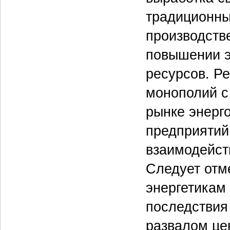
традиционны
производств
повышении э
ресурсов. Р
монополий с
рынке энерг
предприятий
взаимодейст
Следует отме
энергетикам 
последствия
развалом це