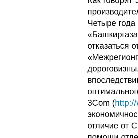
Как говорит 
производител
Четыре года
«Башкиргаза
отказаться 
«Межрегионга
дороговизны
впоследстви
оптимальног
3Com (
http:
экономичнос
отличие от C
помощи отде