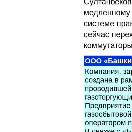
Султанбеков
медленному 
системе пра
сейчас перех
коммутаторы
ООО «Башки
Компания, за
создана в ра
проводившейс
газоторгующи
Предприятие 
газосбытовой
оператором п
В связке с «