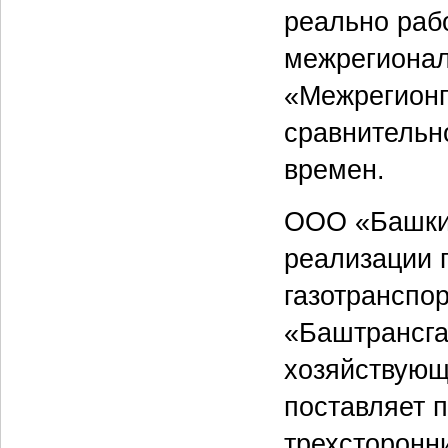
реально раб
межрегионал
«Межрегионг
сравнительн
времен.
ООО «Башкир
реализации г
газотранспо
«Баштрансга
хозяйствующ
поставляет 
трехсторонн