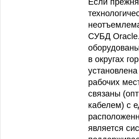
Если прежня
технологичес
неотъемлема
СУБД Oracle
оборудованы
в округах го
установлена
рабочих мес
связаны (оп
кабелем) с 
расположенн
является си