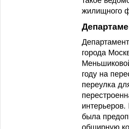
такое ведом
жилищного ф
Департаме
Департамент
города Моск
Меньшиковой
году на пер
переулка для
перестроенн
интерьеров.
была предоп
обширную ко