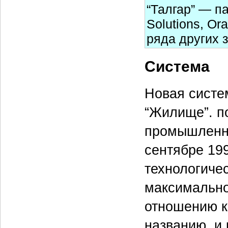
“Талгар” — па
Solutions, Or
ряда других 
Система
Новая систе
“Жилище”. по
промышленну
сентябре 199
технологиче
максимально
отношению к
названию, и 