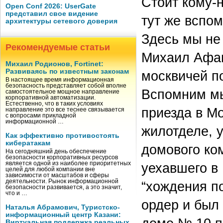
Стоит кому-
Open Conf 2026: UserGate
представил свое видение
тут же вспо
архитектуры сетевого доверия
Здесь мы не
Рекомендуемые статьи
Михаил Афан
Михаил Родионов, Fortinet:
Развиваясь по известным законам
москвичей п
В настоящее время информационная
безопасность представляет собой вполне
Вспомним мы
самостоятельное мощное направление
корпоративной автоматизации.
Естественно, что в таких условиях
приезда в Мо
направление это все теснее связывается
с вопросами прикладной
информационной …
жилотделе, 
Как эффективно противостоять
кибератакам
домового ком
На сегодняшний день обеспечение
безопасности корпоративных ресурсов
является одной из наиболее приоритетных
уехавшего в 
целей для любой компании вне
зависимости от масштабов и сферы
деятельности. Рынок информационной
“хождения п
безопасности развивается, а это значит,
что и …
ордер и был
Наталья Абрамович, Туристско-
информационный центр Казани:
Виртуальная поддержка реальных