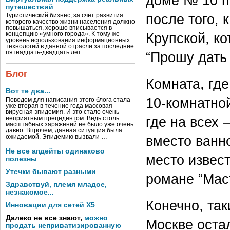
доме № 10 п
путешествий
после того, 
Туристический бизнес, за счет развития
которого качество жизни населения должно
повышаться, хорошо вписывается в
Крупской, к
концепцию «умного города». К тому же
уровень использования информационных
технологий в данной отрасли за последние
пятнадцать-двадцать лет …
“Прошу дать
Блог
Комната, гд
Вот те два...
10-комнатно
Поводом для написания этого блога стала
уже вторая в течение года массовая
вирусная эпидемия. И это стало очень
где на всех 
неприятным прецедентом. Ведь столь
масштабных заражений не было уже очень
давно. Впрочем, данная ситуация была
вместо ванн
ожидаемой. Эпидемию вызвали …
Не все апдейты одинаково
место извест
полезны
Утечки бывают разными
романе “Мас
Здравствуй, племя младое,
незнакомое...
Конечно, так
Инновации для сетей X5
Далеко не все знают,
можно
Москве остал
продать неприватизированную