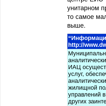
унитарном п
то самое ма
выше.
“Информаци
http://www.dw
Муниципальн
аналитически
ИАЦ осущест
услуг, обес
аналитически
жилищной пол
управлений в
других заинт