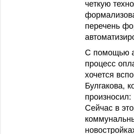
четкую техно
формализова
перечень фо
автоматизиро
С помощью а
процесс опл
хочется всп
Булгакова, к
произносил: 
Сейчас в это
коммунальны
новостройка