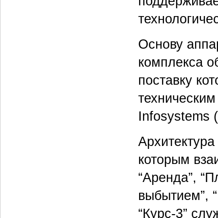
поддерживае
технологичес
Основу аппа
комплекса о
поставку ко
техническим
Infosystems (
Архитектура 
которым вза
“Аренда”, “П
выбытием”, “
“Курс-3” слу