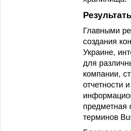
Результат
Главными ре
создания ко
Украине, инт
для различн
компании, с
отчетности 
информацион
предметная 
терминов Bus