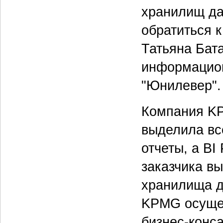
хранилищ да
обратиться к
Татьяна Бат
информацион
"Юнилевер".
Компания KP
выделила вс
отчеты, а BI
заказчика в
хранилища д
KPMG осущес
бизнес-конс