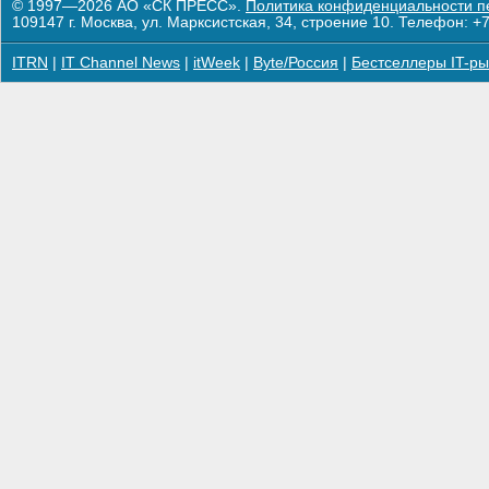
© 1997—2026 АО «СК ПРЕСС».
Политика конфиденциальности п
109147 г. Москва, ул. Марксистская, 34, строение 10. Телефон: +7
ITRN
|
IT Channel News
|
itWeek
|
Byte/Россия
|
Бестселлеры IT-ры