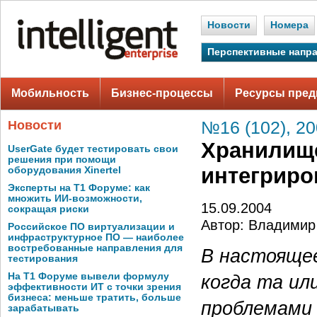
Новости
Номера
Перспективные напр
Мобильность
Бизнес-процессы
Ресурсы пред
Новости
№16 (102), 2
Хранилище
UserGate будет тестировать свои
решения при помощи
интегриро
оборудования Xinertel
Эксперты на Т1 Форуме: как
множить ИИ-возможности,
15.09.2004
сокращая риски
Автор: Владими
Российское ПО виртуализации и
инфраструктурное ПО — наиболее
востребованные направления для
В наcтоящее
тестирования
На Т1 Форуме вывели формулу
когда та ил
эффективности ИТ с точки зрения
бизнеса: меньше тратить, больше
проблемами 
зарабатывать