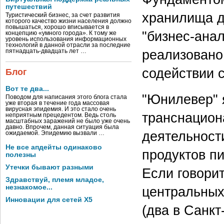
путешествий
хранилища д
Туристический бизнес, за счет развития
которого качество жизни населения должно
повышаться, хорошо вписывается в
"бизнес-ана
концепцию «умного города». К тому же
уровень использования информационных
технологий в данной отрасли за последние
реализовано
пятнадцать-двадцать лет …
содействии 
Блог
Вот те два...
"Юнилевер" 
Поводом для написания этого блога стала
уже вторая в течение года массовая
вирусная эпидемия. И это стало очень
транснацион
неприятным прецедентом. Ведь столь
масштабных заражений не было уже очень
давно. Впрочем, данная ситуация была
деятельност
ожидаемой. Эпидемию вызвали …
Не все апдейты одинаково
продуктов пи
полезны
Утечки бывают разными
Если говорит
Здравствуй, племя младое,
незнакомое...
центральных
Инновации для сетей X5
(два в Санкт