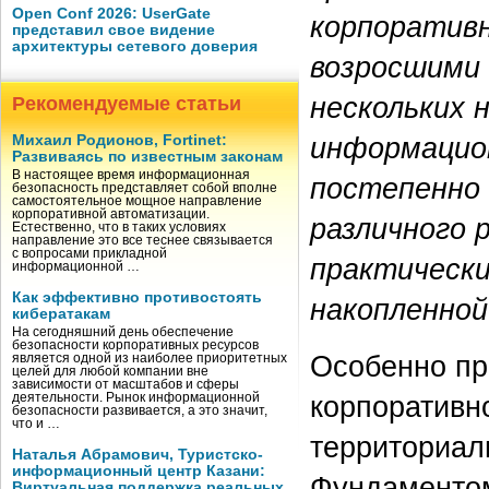
Open Conf 2026: UserGate
корпоративн
представил свое видение
архитектуры сетевого доверия
возросшими
нескольких 
Рекомендуемые статьи
информацион
Михаил Родионов, Fortinet:
Развиваясь по известным законам
В настоящее время информационная
постепенно 
безопасность представляет собой вполне
самостоятельное мощное направление
корпоративной автоматизации.
различного 
Естественно, что в таких условиях
направление это все теснее связывается
с вопросами прикладной
практически
информационной …
Как эффективно противостоять
накопленной
кибератакам
На сегодняшний день обеспечение
безопасности корпоративных ресурсов
Особенно пр
является одной из наиболее приоритетных
целей для любой компании вне
зависимости от масштабов и сферы
корпоративн
деятельности. Рынок информационной
безопасности развивается, а это значит,
что и …
территориал
Наталья Абрамович, Туристско-
информационный центр Казани:
Фундаментом
Виртуальная поддержка реальных