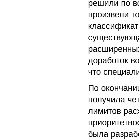
решили по в
произвели т
классификато
существующа
расширенных
доработок в
что специал
По окончани
получила че
лимитов рас
приоритетно
была разраб