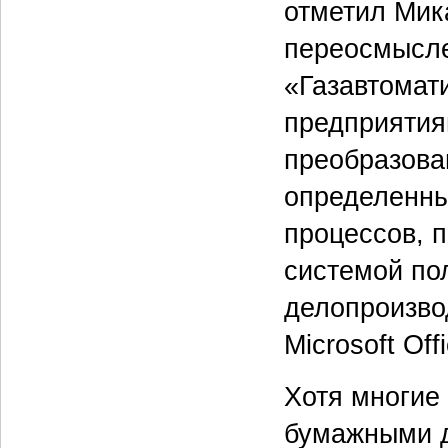
отметил Мик
переосмысле
«Газавтомат
предприятия
преобразова
определенны
процессов, 
системой по
делопроизво
Microsoft Off
Хотя многие
бумажными д