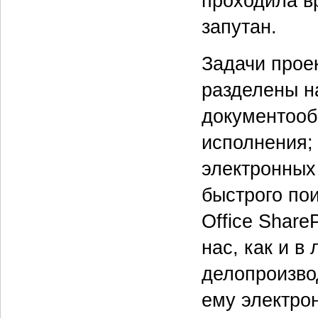
проходила в
запутан.
Задачи прое
разделены н
документооб
исполнения;
электронных
быстрого пои
Office Share
нас, как и 
делопроизвод
ему электро