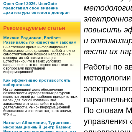
Open Conf 2026: UserGate
методологии
представил свое видение
архитектуры сетевого доверия
электронно
Рекомендуемые статьи
повысить э
Михаил Родионов, Fortinet:
и оптимизи
Развиваясь по известным законам
В настоящее время информационная
вести их па
безопасность представляет собой вполне
самостоятельное мощное направление
корпоративной автоматизации.
Естественно, что в таких условиях
Работы по ав
направление это все теснее связывается
с вопросами прикладной
информационной …
методологии
Как эффективно противостоять
кибератакам
электронног
На сегодняшний день обеспечение
безопасности корпоративных ресурсов
является одной из наиболее приоритетных
параллельно 
целей для любой компании вне
зависимости от масштабов и сферы
деятельности. Рынок информационной
По словам М
безопасности развивается, а это значит,
что и …
управления 
Наталья Абрамович, Туристско-
информационный центр Казани:
Виртуальная поддержка реальных