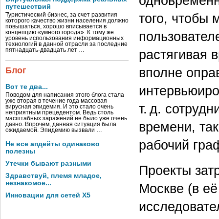
одновременн
путешествий
того, чтобы
Туристический бизнес, за счет развития
которого качество жизни населения должно
повышаться, хорошо вписывается в
пользователе
концепцию «умного города». К тому же
уровень использования информационных
технологий в данной отрасли за последние
пятнадцать-двадцать лет …
растягивая в
вполне опра
Блог
Вот те два...
интервьюиро
Поводом для написания этого блога стала
уже вторая в течение года массовая
т. д. сотруд
вирусная эпидемия. И это стало очень
неприятным прецедентом. Ведь столь
масштабных заражений не было уже очень
времени, та
давно. Впрочем, данная ситуация была
ожидаемой. Эпидемию вызвали …
рабочий гра
Не все апдейты одинаково
полезны
Утечки бывают разными
Проекты зат
Здравствуй, племя младое,
незнакомое...
Москве (в её
Инновации для сетей X5
исследовате