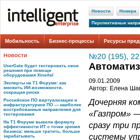
Новости
Номера
Перспективные напр
Мобильность
Бизнес-процессы
Ресурсы пред
Новости
№20 (195), 22
Автоматиз
UserGate будет тестировать свои
решения при помощи
оборудования Xinertel
09.01.2009
Эксперты на Т1 Форуме: как
Автор: Елена Ша
множить ИИ-возможности,
сокращая риски
Дочерняя к
Российское ПО виртуализации и
инфраструктурное ПО — наиболее
востребованные направления для
«Газпром» 
тестирования
На Т1 Форуме вывели формулу
сразу три п
эффективности ИТ с точки зрения
бизнеса: меньше тратить, больше
системы упр
зарабатывать