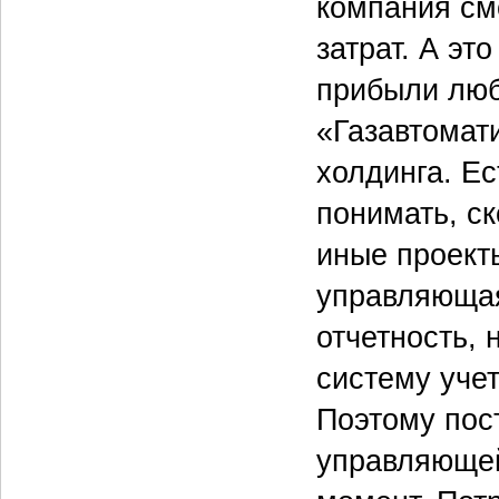
компания см
затрат. А э
прибыли люб
«Газавтомат
холдинга. Е
понимать, ск
иные проекты
управляющая
отчетность, 
систему учет
Поэтому пос
управляюще