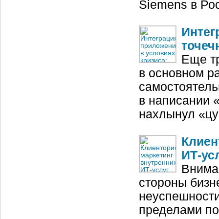
Siemens в Ро
Интег
точеч
Еще т
в основном р
самостоятель
в написании 
нахлынул «цу
Клиен
ИТ-ус
Внима
стороны бизн
неуспешности
пределами по