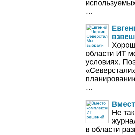
используемых
…
Евген
взвеш
Хорош
области ИТ м
условиях. По
«Северстали»
планированию
…
Вмест
Не так
журна
в области ра