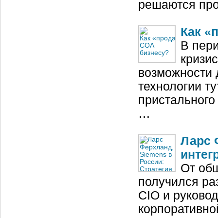
решаются пр
Как «
В пер
кризи
возможности 
технологии ту
пристального
…
Ларс 
интег
От общ
получился ра
CIO и руково
корпоративно