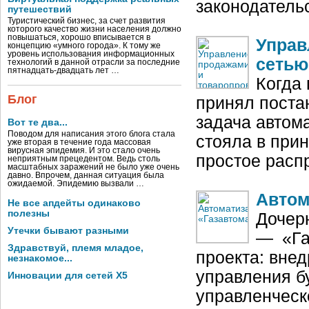
законодатель
путешествий
Туристический бизнес, за счет развития
которого качество жизни населения должно
повышаться, хорошо вписывается в
Управ
концепцию «умного города». К тому же
уровень использования информационных
сетью
технологий в данной отрасли за последние
пятнадцать-двадцать лет …
Когда
Блог
принял поста
задача автом
Вот те два...
Поводом для написания этого блога стала
стояла в при
уже вторая в течение года массовая
вирусная эпидемия. И это стало очень
простое расп
неприятным прецедентом. Ведь столь
масштабных заражений не было уже очень
давно. Впрочем, данная ситуация была
ожидаемой. Эпидемию вызвали …
Автом
Не все апдейты одинаково
полезны
Дочер
Утечки бывают разными
— «Га
Здравствуй, племя младое,
проекта: вне
незнакомое...
управления б
Инновации для сетей X5
управленческ