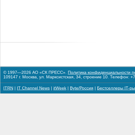
© 1997—2026 АО «СК ПРЕСС».
Политика конфиденциальности п
109147 г. Москва, ул. Марксистская, 34, строение 10. Телефон: +7
ITRN
|
IT Channel News
|
itWeek
|
Byte/Россия
|
Бестселлеры IT-ры