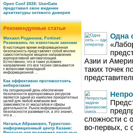
Open Conf 2026: UserGate
представил свое видение
архитектуры сетевого доверия
Рекомендуемые статьи
Одна 
Михаил Родионов, Fortinet:
Развиваясь по известным законам
«Лабо
В настоящее время информационная
предс
безопасность представляет собой вполне
самостоятельное мощное направление
корпоративной автоматизации.
Азии и Америк
Естественно, что в таких условиях
направление это все теснее связывается
таких точек п
с вопросами прикладной
информационной …
представител
Как эффективно противостоять
кибератакам
На сегодняшний день обеспечение
Непро
безопасности корпоративных ресурсов
является одной из наиболее приоритетных
Предс
целей для любой компании вне
зависимости от масштабов и сферы
деятельности. Рынок информационной
предп
безопасности развивается, а это значит,
что и …
сложности с 
Наталья Абрамович, Туристско-
во‑первых, с
информационный центр Казани:
Виртуальная поддержка реальных