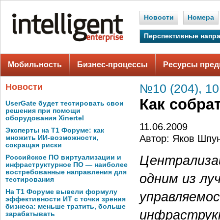
Новости
Номера
Перспективные напр
Мобильность
Бизнес-процессы
Ресурсы пред
Новости
№10 (204), 10
Как собра
UserGate будет тестировать свои
решения при помощи
оборудования Xinertel
11.06.2009
Эксперты на Т1 Форуме: как
Автор: Яков Шпу
множить ИИ-возможности,
сокращая риски
Централизац
Российское ПО виртуализации и
инфраструктурное ПО — наиболее
востребованные направления для
одним из лу
тестирования
На Т1 Форуме вывели формулу
управляемо
эффективности ИТ с точки зрения
бизнеса: меньше тратить, больше
инфраструкт
зарабатывать