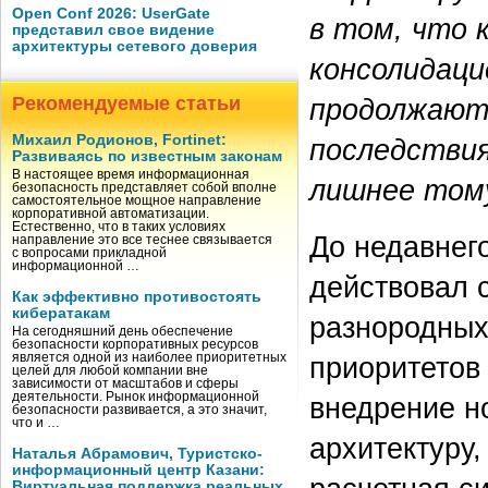
Open Conf 2026: UserGate
в том, что 
представил свое видение
архитектуры сетевого доверия
консолидаци
Рекомендуемые статьи
продолжаютс
Михаил Родионов, Fortinet:
последствия
Развиваясь по известным законам
В настоящее время информационная
лишнее том
безопасность представляет собой вполне
самостоятельное мощное направление
корпоративной автоматизации.
Естественно, что в таких условиях
До недавнег
направление это все теснее связывается
с вопросами прикладной
информационной …
действовал 
Как эффективно противостоять
кибератакам
разнородных 
На сегодняшний день обеспечение
безопасности корпоративных ресурсов
является одной из наиболее приоритетных
приоритетов
целей для любой компании вне
зависимости от масштабов и сферы
деятельности. Рынок информационной
внедрение н
безопасности развивается, а это значит,
что и …
архитектуру,
Наталья Абрамович, Туристско-
информационный центр Казани:
Виртуальная поддержка реальных