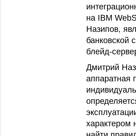
интеграцион
на IBM WebS
Назипов, яв
банковской 
блейд‑сервер
Дмитрий Нази
аппаратная 
индивидуаль
определяетс
эксплуатаци
характером 
найти прави