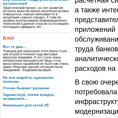
расчетная с
путешествий
а также инт
Туристический бизнес, за счет развития
которого качество жизни населения должно
повышаться, хорошо вписывается в
представите
концепцию «умного города». К тому же
уровень использования информационных
технологий в данной отрасли за последние
пятнадцать-двадцать лет …
приложений 
обслуживани
Блог
Вот те два...
труда банко
Поводом для написания этого блога стала
уже вторая в течение года массовая
аналитическ
вирусная эпидемия. И это стало очень
неприятным прецедентом. Ведь столь
масштабных заражений не было уже очень
расходов на
давно. Впрочем, данная ситуация была
ожидаемой. Эпидемию вызвали …
Не все апдейты одинаково
В свою очер
полезны
Утечки бывают разными
потребовала
Здравствуй, племя младое,
незнакомое...
инфраструкт
Инновации для сетей X5
модернизаци