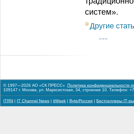
традиционно
систем».
Другие стат
© 1997—2026 АО «СК ПРЕСС».
Политика конфиденциальности п
109147 г. Москва, ул. Марксистская, 34, строение 10. Телефон: +7
ITRN
|
IT Channel News
|
itWeek
|
Byte/Россия
|
Бестселлеры IT-ры