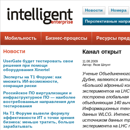
Новости
Номера
Перспективные напр
Мобильность
Бизнес-процессы
Ресурсы пред
Новости
Канал открыт
UserGate будет тестировать свои
11.08.2009
Автор: Яков Шпунт
решения при помощи
оборудования Xinertel
Ученые Объединенного
Эксперты на Т1 Форуме: как
Дубне, являются акти
множить ИИ-возможности,
«Большой адронный кол
сокращая риски
экспериментов на LHC
Российское ПО виртуализации и
построена глобальная
инфраструктурное ПО — наиболее
востребованные направления для
объединяющая 140 выч
тестирования
Информационных техн
На Т1 Форуме вывели формулу
данных WLCG. Интенси
эффективности ИТ с точки зрения
источником данных тре
бизнеса: меньше тратить, больше
эксперимента на LHC 
зарабатывать