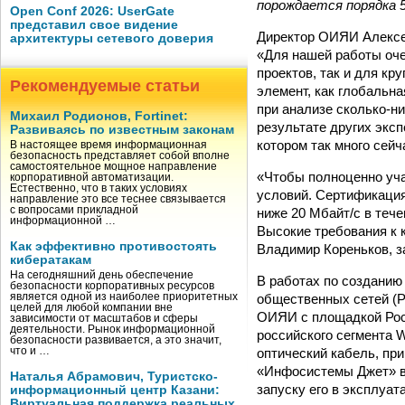
порождается порядка 
Open Conf 2026: UserGate
представил свое видение
Директор ОИЯИ Алексей
архитектуры сетевого доверия
«Для нашей работы оч
проектов, так и для кр
Рекомендуемые статьи
элемент, как глобальн
при анализе сколько-н
Михаил Родионов, Fortinet:
результате других эксп
Развиваясь по известным законам
котором так много сейч
В настоящее время информационная
безопасность представляет собой вполне
самостоятельное мощное направление
«Чтобы полноценно уча
корпоративной автоматизации.
Естественно, что в таких условиях
условий. Сертификация
направление это все теснее связывается
с вопросами прикладной
ниже 20 Мбайт/с в теч
информационной …
Высокие требования к 
Как эффективно противостоять
Владимир Кореньков, 
кибератакам
На сегодняшний день обеспечение
В работах по созданию
безопасности корпоративных ресурсов
общественных сетей (
является одной из наиболее приоритетных
целей для любой компании вне
ОИЯИ с площадкой Рос
зависимости от масштабов и сферы
деятельности. Рынок информационной
российского сегмента 
безопасности развивается, а это значит,
оптический кабель, п
что и …
«Инфосистемы Джет» вы
Наталья Абрамович, Туристско-
запуску его в эксплуат
информационный центр Казани:
Виртуальная поддержка реальных