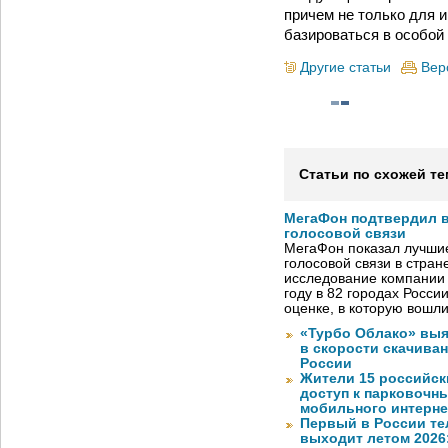
причем не только для и
базироваться в особой
Другие статьи
Вер
Статьи по схожей те
МегаФон подтвердил в
голосовой связи
МегаФон показал лучшие
голосовой связи в стран
исследование компании
году в 82 городах Росси
оценке, в которую вошл
«Турбо Облако» выя
в скорости скачива
России
Жители 15 российск
доступ к парковочн
мобильного интерне
Первый в России те
выходит летом 2026