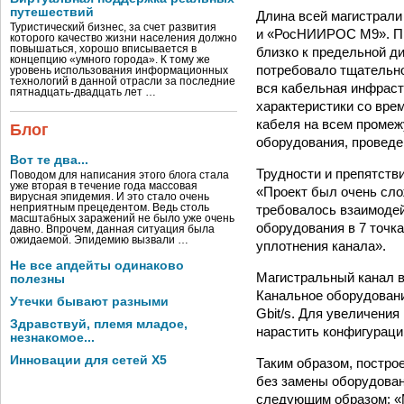
путешествий
Длина всей магистрали
Туристический бизнес, за счет развития
и «РосНИИРОС М9». При
которого качество жизни населения должно
повышаться, хорошо вписывается в
близко к предельной д
концепцию «умного города». К тому же
потребовало тщательно
уровень использования информационных
технологий в данной отрасли за последние
вся кабельная инфраст
пятнадцать-двадцать лет …
характеристики со вре
кабеля на всем проме
Блог
оборудования, проведе
Вот те два...
Трудности и препятств
Поводом для написания этого блога стала
уже вторая в течение года массовая
«Проект был очень слож
вирусная эпидемия. И это стало очень
требовалось взаимодей
неприятным прецедентом. Ведь столь
масштабных заражений не было уже очень
оборудования в 7 точк
давно. Впрочем, данная ситуация была
ожидаемой. Эпидемию вызвали …
уплотнения канала».
Не все апдейты одинаково
Магистральный канал в 
полезны
Канальное оборудовани
Утечки бывают разными
Gbit/s. Для увеличени
Здравствуй, племя младое,
нарастить конфигураци
незнакомое...
Инновации для сетей X5
Таким образом, постро
без замены оборудован
следующим образом: «М