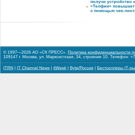
получи устройство 
«Телфин» повышает 
с помощью чек-лист
© 1997—2026 АО «СК ПРЕСС».
Политика конфиденциальности п
109147 г. Москва, ул. Марксистская, 34, строение 10. Телефон: +7
ITRN
|
IT Channel News
|
itWeek
|
Byte/Россия
|
Бестселлеры IT-ры