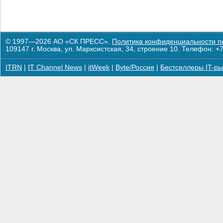
© 1997—2026 АО «СК ПРЕСС».
Политика конфиденциальности п
109147 г. Москва, ул. Марксистская, 34, строение 10. Телефон: +7
ITRN
|
IT Channel News
|
itWeek
|
Byte/Россия
|
Бестселлеры IT-ры