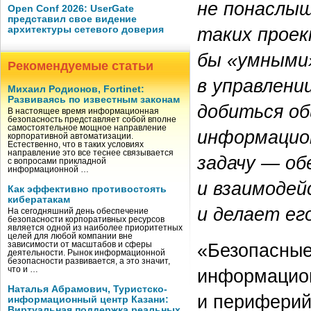
не понаслыш
Open Conf 2026: UserGate
представил свое видение
таких проек
архитектуры сетевого доверия
бы «умными»
Рекомендуемые статьи
в управлени
Михаил Родионов, Fortinet:
Развиваясь по известным законам
добиться об
В настоящее время информационная
безопасность представляет собой вполне
самостоятельное мощное направление
информацио
корпоративной автоматизации.
Естественно, что в таких условиях
направление это все теснее связывается
задачу — об
с вопросами прикладной
информационной …
и взаимодей
Как эффективно противостоять
кибератакам
и делает ег
На сегодняшний день обеспечение
безопасности корпоративных ресурсов
является одной из наиболее приоритетных
целей для любой компании вне
«Безопасные
зависимости от масштабов и сферы
деятельности. Рынок информационной
безопасности развивается, а это значит,
информацион
что и …
Наталья Абрамович, Туристско-
и периферий
информационный центр Казани:
Виртуальная поддержка реальных