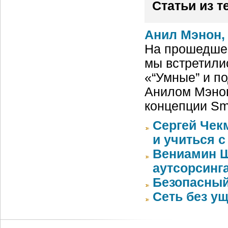
Статьи из т
Анил Мэнон,
На прошедше
мы встретили
«“Умные” и п
Анилом Мэнон
концепции Sma
Сергей Чек
и учиться с
Вениамин Ш
аутсорсинг
Безопасный
Сеть без у