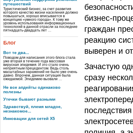
путешествий
безопасности
Туристический бизнес, за счет развития
которого качество жизни населения должно
бизнес-проце
повышаться, хорошо вписывается в
концепцию «умного города». К тому же
уровень использования информационных
граждан пре
технологий в данной отрасли за последние
пятнадцать-двадцать лет …
реакцию сис
Блог
выверен и о
Вот те два...
Поводом для написания этого блога стала
уже вторая в течение года массовая
Зачастую од
вирусная эпидемия. И это стало очень
неприятным прецедентом. Ведь столь
масштабных заражений не было уже очень
сразу нескол
давно. Впрочем, данная ситуация была
ожидаемой. Эпидемию вызвали …
реагировани
Не все апдейты одинаково
полезны
электроперед
Утечки бывают разными
Здравствуй, племя младое,
последствия
незнакомое...
Инновации для сетей X5
электросете
полиция, а з