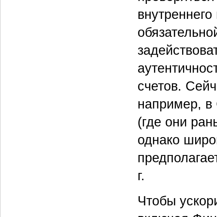
внутреннего
обязательно
задействоват
аутентичнос
счетов. Сей
например, в
(где они ран
однако широк
предполагает
г.
Чтобы ускори