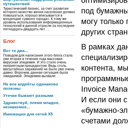
оптимизиров
путешествий
под бумажные
Туристический бизнес, за счет развития
которого качество жизни населения должно
повышаться, хорошо вписывается в
могу только
концепцию «умного города». К тому же
уровень использования информационных
технологий в данной отрасли за последние
пятнадцать-двадцать лет …
других стран
Блог
В рамках да
Вот те два...
специализир
Поводом для написания этого блога стала
уже вторая в течение года массовая
вирусная эпидемия. И это стало очень
контента, м
неприятным прецедентом. Ведь столь
масштабных заражений не было уже очень
давно. Впрочем, данная ситуация была
программные
ожидаемой. Эпидемию вызвали …
Не все апдейты одинаково
Invoice Man
полезны
Утечки бывают разными
И если они 
Здравствуй, племя младое,
незнакомое...
«бумажно-эл
Инновации для сетей X5
счетами дол