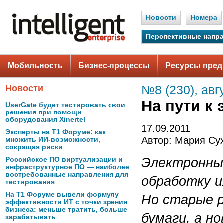
Новости
Номера
Перспективные напр
Мобильность
Бизнес-процессы
Ресурсы пред
Новости
№8 (230), авг
На пути к
UserGate будет тестировать свои
решения при помощи
оборудования Xinertel
17.09.2011
Эксперты на Т1 Форуме: как
Автор: Мария Су
множить ИИ-возможности,
сокращая риски
Электронны
Российское ПО виртуализации и
инфраструктурное ПО — наиболее
востребованные направления для
обработку 
тестирования
На Т1 Форуме вывели формулу
Но старые 
эффективности ИТ с точки зрения
бизнеса: меньше тратить, больше
бумаги, а н
зарабатывать