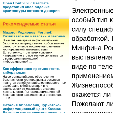
Open Conf 2026: UserGate
представил свое видение
Электронные
архитектуры сетевого доверия
особый тип 
Рекомендуемые статьи
силу специф
Михаил Родионов, Fortinet:
Развиваясь по известным законам
обработкой. 
В настоящее время информационная
безопасность представляет собой вполне
Минфина Рос
самостоятельное мощное направление
корпоративной автоматизации.
Естественно, что в таких условиях
выставления
направление это все теснее связывается
с вопросами прикладной
информационной …
виде по тел
Как эффективно противостоять
кибератакам
применением
На сегодняшний день обеспечение
безопасности корпоративных ресурсов
является одной из наиболее приоритетных
Жизнеспособ
целей для любой компании вне
зависимости от масштабов и сферы
деятельности. Рынок информационной
окажется ли
безопасности развивается, а это значит,
что и …
Пожелают ли
Наталья Абрамович, Туристско-
информационный центр Казани:
Виртуальная поддержка реальных