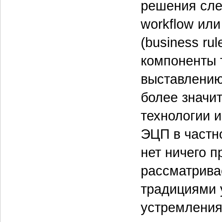
решения сле
workflow ил
(business ru
компоненты 
выставлению
более значи
технологии 
ЭЦП в частно
нет ничего п
рассматрива
традициями 
устремления