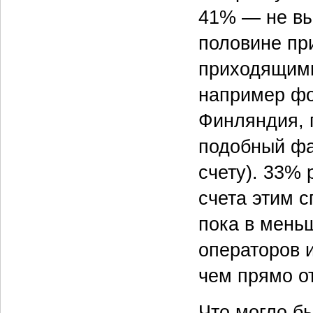
41% — не вы
половине пр
приходящими
например фо
Финляндия, 
подобный фа
счету). 33%
счета этим 
пока в мень
операторов 
чем прямо от
Что могло б