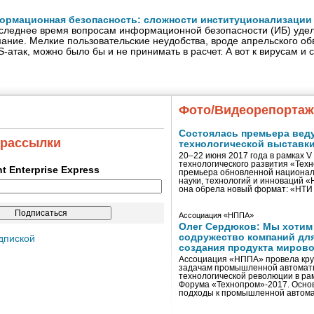
ормационная безопасность: сложности институционализации
следнее время вопросам информационной безопасности (ИБ) уд
ание. Мелкие пользовательские неудобства, вроде апрельского о
-атак, можно было бы и не принимать в расчет. А вот к вирусам и 
Фото/Видеорепорта
Состоялась премьера вед
 рассылки
технологической выставк
20–22 июня 2017 года в рамках 
технологического развития «Тех
ent Enterprise Express
премьера обновленной национал
науки, технологий и инноваций 
она обрела новый формат: «НТ
Ассоциация «НППА»
Олег Сердюков: Мы хотим
содружество компаний дл
дпиской
создания продукта мирово
Ассоциация «НППА» провела кру
задачам промышленной автомати
технологической революции в ра
Форума «Технопром»-2017. Осно
подходы к промышленной автома