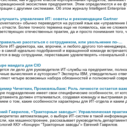
рмационной экосистеме предприятия. Этим определяются и ее фу
грации с другими системами. Об этом журналу Intelligent Enterpris
 улучшить управление ИТ: советы и рекомендации Gartner
governance» обычно переводится на русский язык как «управление 
 отчасти. Более точного термина еще не появилось, как не сложил
ветствующих отечественных практик, да и просто понимания того, 
 правильно расстаться с сотрудником, или увольнение по‑…
боте ИТ-директора, как, впрочем, и любого другого топ-менеджера,
 в самой идеально подобранной и взращенной команде встречаетс
тся в виду сотрудники, переставшие удовлетворять «генеральной
ыре мандата для CIO
ется ли дело для руководителя ИТ‑службы на предприятии, полн
чные вычисления и аутсорсинг? Эксперты IBM, утвердительно отвеч
ляют четыре возможных набора обязанностей и полномочий совре
димир Чичеткин, Промсвязьбанк: Роль личности остается важ
ое подразделение имеет свои специфические особенности, от кот
ртамента должен отталкиваться, создавая команду и выстраивая 
ием о том, какие особенности характерны для ИТ-отдела и каким
ений Гаврилов, «Тракторные заводы»: Управленческая практи
иоритетах автоматизации, о выборе ИТ‑систем в такой информац
сли, как машиностроение, рассказывает руководитель департаме
ологий ККУ «Концерн “Тракторные заводы”» Евгений Гаврилов.