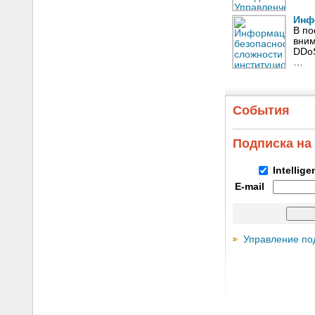
Инф
В по
вним
DDoS
…
События
Подписка на
Intellig
E-mail
Управление по