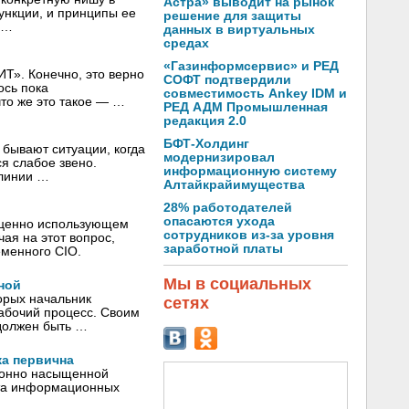
Астра» выводит на рынок
нкции, и принципы ее
решение для защиты
e …
данных в виртуальных
средах
«Газинформсервис» и РЕД
ИТ». Конечно, это верно
СОФТ подтвердили
ось пока
совместимость Ankey IDM и
что же это такое — …
РЕД АДМ Промышленная
редакция 2.0
БФТ-Холдинг
 бывают ситуации, когда
модернизировал
я слабое звено.
информационную систему
 линии …
Алтайкрайимущества
28% работодателей
опасаются ухода
оценно использующем
сотрудников из-за уровня
ая на этот вопрос,
заработной платы
менного CIO.
Мы в социальных
ной
орых начальник
сетях
рабочий процесс. Своим
 должен быть …
ка первична
ионно насыщенной
нта информационных