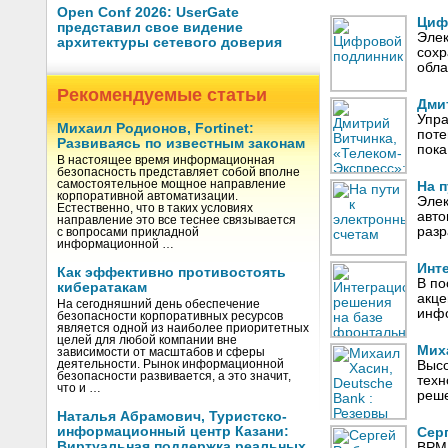
Open Conf 2026: UserGate
Циф
представил свое видение
Элек
архитектуры сетевого доверия
сохр
обл
Рекомендуемые статьи
Дми
Упра
Михаил Родионов, Fortinet:
поте
Развиваясь по известным законам
пока
В настоящее время информационная
безопасность представляет собой вполне
самостоятельное мощное направление
На п
корпоративной автоматизации.
Элек
Естественно, что в таких условиях
авто
направление это все теснее связывается
разр
с вопросами прикладной
информационной …
Инт
Как эффективно противостоять
В по
кибератакам
акце
На сегодняшний день обеспечение
инфо
безопасности корпоративных ресурсов
является одной из наиболее приоритетных
целей для любой компании вне
Мих
зависимости от масштабов и сферы
деятельности. Рынок информационной
Высо
безопасности развивается, а это значит,
техн
что и …
реше
Наталья Абрамович, Туристско-
информационный центр Казани:
Сер
Виртуальная поддержка реальных
BPM-