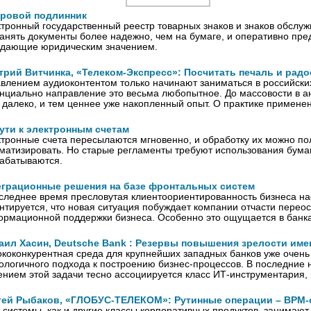
ровой подлинник
тронный государственный реестр товарных знаков и знаков обслуж
анять документы более надежно, чем на бумаге, и оперативно пре
адающие юридическим значением.
трий Витчинка, «Телеком-Экспресс»: Посчитать печаль и радо
влением аудиоконтентом только начинают заниматься в российски
нциально направление это весьма любопытное. До массовости в а
 далеко, и тем ценнее уже накопленный опыт. О практике примене
ути к электронным счетам
тронные счета пересылаются мгновенно, и обработку их можно п
матизировать. Но старые регламенты требуют использования бумаг
абатываются.
еграционные решения на базе фронтальных систем
следнее время пресловутая клиентоориентированность бизнеса на
нтируется, что новая ситуация побуждает компании отчасти перео
рмационной поддержки бизнеса. Особенно это ощущается в банка
аил Хасин, Deutsche Bank : Резервы повышения зрелости им
коконкурентная среда для крупнейших западных банков уже очень
ологичного подхода к построению бизнес-процессов. В последние н
нием этой задачи тесно ассоциируется класс ИТ-инструментария
гей Рыбаков, «ГЛОБУС-ТЕЛЕКОМ»: Рутинные операции – BPM-
системы, как и другие классы корпоративных продуктов, занимают