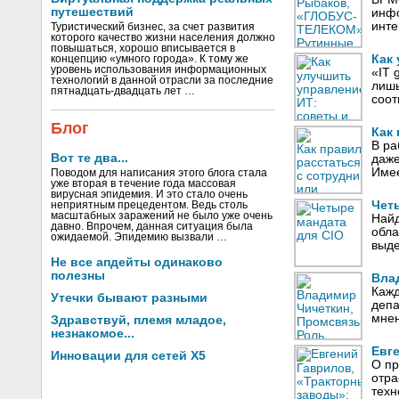
путешествий
инфо
инте
Туристический бизнес, за счет развития
которого качество жизни населения должно
повышаться, хорошо вписывается в
Как
концепцию «умного города». К тому же
уровень использования информационных
«IT 
технологий в данной отрасли за последние
лишь
пятнадцать-двадцать лет …
соот
Блог
Как
В ра
Вот те два...
даже
Имее
Поводом для написания этого блога стала
уже вторая в течение года массовая
вирусная эпидемия. И это стало очень
Чет
неприятным прецедентом. Ведь столь
масштабных заражений не было уже очень
Найд
давно. Впрочем, данная ситуация была
обла
ожидаемой. Эпидемию вызвали …
выде
Не все апдейты одинаково
полезны
Вла
Кажд
Утечки бывают разными
депа
мнен
Здравствуй, племя младое,
незнакомое...
Евг
Инновации для сетей X5
О пр
отра
техн