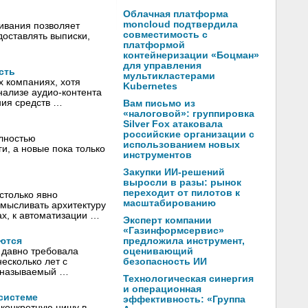
Облачная платформа
moncloud подтвердила
ивания позволяет
совместимость с
доставлять выписки,
платформой
контейнеризации «Боцман»
для управления
сть
мультикластерами
х компаниях, хотя
Kubernetes
нализе аудио-контента
ния средств …
Вам письмо из
«налоговой»: группировка
Silver Fox атаковала
российские организации с
олностью
использованием новых
и, а новые пока только
инструментов
Закупки ИИ-решений
выросли в разы: рынок
переходит от пилотов к
столько явно
масштабированию
смысливать архитектуру
х, к автоматизации …
Эксперт компании
«Газинформсервис»
еются
предложила инструмент,
 давно требовала
оценивающий
есколько лет с
безопасность ИИ
, называемый …
Технологическая синергия
и операционная
системе
эффективность: «Группа
 конкретную нишу в