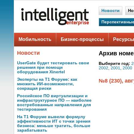
Новости
Но
Перспективные
Мобильность
Бизнес-процессы
Ресурсы
Новости
Архив номе
UserGate будет тестировать свои
Выберите год:
2
решения при помощи
2002
,
2001
,
2000
оборудования Xinertel
Эксперты на Т1 Форуме: как
№8 (230), авг
множить ИИ-возможности,
сокращая риски
Российское ПО виртуализации и
инфраструктурное ПО — наиболее
востребованные направления для
тестирования
На Т1 Форуме вывели формулу
эффективности ИТ с точки зрения
бизнеса: меньше тратить, больше
зарабатывать