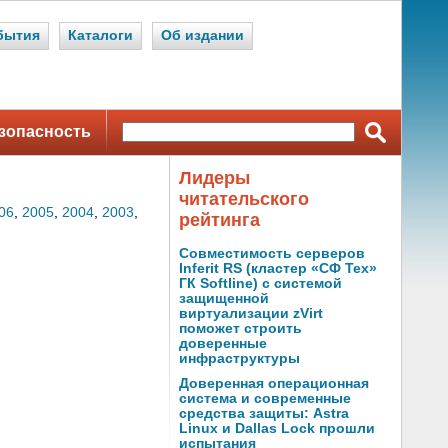
бытия
Каталоги
Об издании
зопасность
Лидеры
читательского
06
,
2005
,
2004
,
2003
,
рейтинга
Совместимость серверов
Inferit RS (кластер «СФ Тех»
ГК Softline) с системой
защищенной
виртуализации zVirt
поможет строить
доверенные
инфраструктуры
Доверенная операционная
система и современные
средства защиты: Astra
Linux и Dallas Lock прошли
испытания