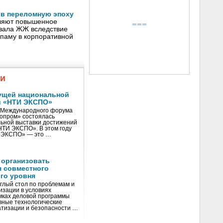
 в переломную эпоху
еляют повышенное
бвала ЖЖ вследствие
спаму в корпоративной
жи
ущей национальной
и «НТИ ЭКСПО»
V Международного форума
нопром» состоялась
ьной выставки достижений
«НТИ ЭКСПО». В этом году
И ЭКСПО» — это …
 организовать
я совместного
го уровня
глый стол по проблемам и
зации в условиях
мках деловой программы
вные технологические
тизации и безопасности …