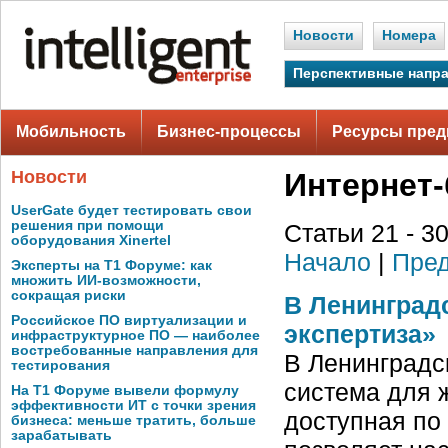
Новости
Номера
Перспективные напр
Мобильность
Бизнес-процессы
Ресурсы пред
Новости
Интернет-
UserGate будет тестировать свои
решения при помощи
Статьи 21 - 30
оборудования Xinertel
Начало
|
Пред
Эксперты на Т1 Форуме: как
множить ИИ-возможности,
сокращая риски
В Ленинград
Российское ПО виртуализации и
экспертиза»
инфраструктурное ПО — наиболее
востребованные направления для
В Ленинградс
тестирования
система для 
На Т1 Форуме вывели формулу
эффективности ИТ с точки зрения
доступная по 
бизнеса: меньше тратить, больше
зарабатывать