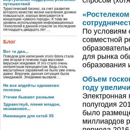
путешествий
Туристический бизнес, за счет развития
«Ростелеком
которого качество жизни населения должно
повышаться, хорошо вписывается в
концепцию «умного города». К тому же
сотрудничес
уровень использования информационных
технологий в данной отрасли за последние
По условиям 
пятнадцать-двадцать лет …
совместной р
Блог
образователь
Вот те два...
для рынка об
Поводом для написания этого блога стала
уже вторая в течение года массовая
образования 
вирусная эпидемия. И это стало очень
неприятным прецедентом. Ведь столь
масштабных заражений не было уже очень
давно. Впрочем, данная ситуация была
Объем госко
ожидаемой. Эпидемию вызвали …
году увелич
Не все апдейты одинаково
полезны
Электронная 
Утечки бывают разными
полугодия 201
Здравствуй, племя младое,
незнакомое...
было размеще
Инновации для сетей X5
миллиардов р
периода 2016