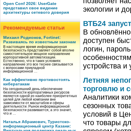
позволяет на
Open Conf 2026: UserGate
экологии и до
представил свое видение
архитектуры сетевого доверия
ВТБ24 запуст
Рекомендуемые статьи
В обновлённо
Михаил Родионов, Fortinet:
доступен быс
Развиваясь по известным законам
логин, парол
В настоящее время информационная
безопасность представляет собой вполне
самостоятельное мощное направление
особенностям
корпоративной автоматизации.
Естественно, что в таких условиях
устройства и
направление это все теснее связывается
с вопросами прикладной
информационной …
Летняя непог
Как эффективно противостоять
кибератакам
торговлю и 
На сегодняшний день обеспечение
безопасности корпоративных ресурсов
Аналитики ко
является одной из наиболее приоритетных
целей для любой компании вне
зависимости от масштабов и сферы
сезонных това
деятельности. Рынок информационной
безопасности развивается, а это значит,
условий в Це
что и …
что товары д
Наталья Абрамович, Туристско-
информационный центр Казани:
спросом (хот
Виртуальная поддержка реальных