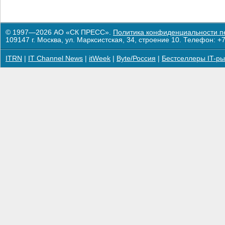
© 1997—2026 АО «СК ПРЕСС».
Политика конфиденциальности п
109147 г. Москва, ул. Марксистская, 34, строение 10. Телефон: +7
ITRN
|
IT Channel News
|
itWeek
|
Byte/Россия
|
Бестселлеры IT-ры