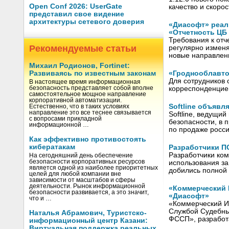
Open Conf 2026: UserGate
качество и скоро
представил свое видение
архитектуры сетевого доверия
«Диасофт» реали
«Отчетность ЦБ
Требования к отч
Рекомендуемые статьи
регулярно изменя
новые направлен
Михаил Родионов, Fortinet:
«Гроднооблавто
Развиваясь по известным законам
Для сотрудников 
В настоящее время информационная
корреспонденцией
безопасность представляет собой вполне
самостоятельное мощное направление
корпоративной автоматизации.
Softline объявл
Естественно, что в таких условиях
направление это все теснее связывается
Softline, ведущи
с вопросами прикладной
безопасности, в 
информационной …
по продаже росс
Как эффективно противостоять
кибератакам
Разработчики П
Разработчики ком
На сегодняшний день обеспечение
безопасности корпоративных ресурсов
использования з
является одной из наиболее приоритетных
добились полной
целей для любой компании вне
зависимости от масштабов и сферы
деятельности. Рынок информационной
«Коммерческий 
безопасности развивается, а это значит,
«Диасофт»
что и …
«Коммерческий И
Службой Судебны
Наталья Абрамович, Туристско-
ФССП», разработ
информационный центр Казани:
Виртуальная поддержка реальных