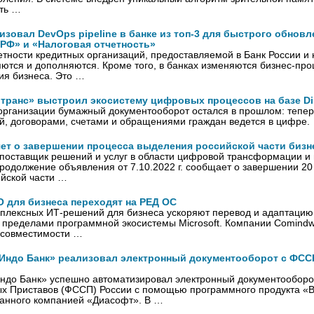
сть …
зовал DevOps pipeline в банке из топ-3 для быстрого обнов
 РФ» и «Налоговая отчетность»
етности кредитных организаций, предоставляемой в Банк России и
ются и дополняются. Кроме того, в банках изменяются бизнес-про
ия бизнеса. Это …
транс» выстроил экосистему цифровых процессов на базе Di
организации бумажный документооборот остался в прошлом: тепер
, договорами, счетами и обращениями граждан ведется в цифре.
яет о завершении процесса выделения российской части бизн
й поставщик решений и услуг в области цифровой трансформации 
продолжение объявления от 7.10.2022 г. сообщает о завершении 20 
ийской части …
О для бизнеса переходят на РЕД ОС
плексных ИТ-решений для бизнеса ускоряют перевод и адаптацию 
а пределами программной экосистемы Microsoft. Компании Comind
 совместимости …
Индо Банк» реализовал электронный документооборот с ФСС
ндо Банк» успешно автоматизировал электронный документооборо
х Приставов (ФССП) России с помощью программного продукта «В
анного компанией «Диасофт». В …