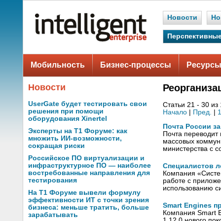
Новости
Но
Перспективные
Мобильность
Бизнес-процессы
Ресурсы
Новости
Реорганиза
UserGate будет тестировать свои
Статьи 21 - 30 из
решения при помощи
Начало
|
Пред.
|
оборудования Xinertel
Почта России з
Эксперты на Т1 Форуме: как
Почта переводит
множить ИИ-возможности,
массовых коммуни
сокращая риски
министерства с 
Российское ПО виртуализации и
инфраструктурное ПО — наиболее
Специалистов л
востребованные направления для
Компания «Систем
тестирования
работе с прилож
использованию с
На Т1 Форуме вывели формулу
эффективности ИТ с точки зрения
Smart Engines 
бизнеса: меньше тратить, больше
Компания Smart E
зарабатывать
1.12.0 нового по