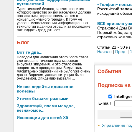
путешествий
«Телфин» повыш
Российский теле
Туристический бизнес, за счет развития
которого качество жизни населения должно
исходящий обзвон
повышаться, хорошо вписывается в
концепцию «умного города». К тому же
уровень использования информационных
ВСК приняла уч
технологий в данной отрасли за последние
Страховой Дом В
пятнадцать-двадцать лет …
Первый кейс, зап
страховых компа
Блог
Статьи 21 - 30 из
Начало
|
Пред.
|
Вот те два...
Поводом для написания этого блога стала
уже вторая в течение года массовая
вирусная эпидемия. И это стало очень
неприятным прецедентом. Ведь столь
События
масштабных заражений не было уже очень
давно. Впрочем, данная ситуация была
ожидаемой. Эпидемию вызвали …
Подписка на
Не все апдейты одинаково
полезны
Intellig
Утечки бывают разными
E-mail
Здравствуй, племя младое,
незнакомое...
Инновации для сетей X5
Управление по