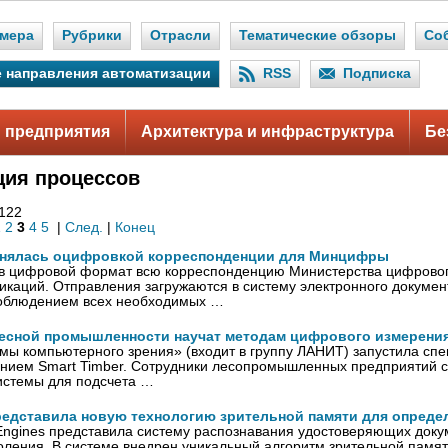
мера
Рубрики
Отрасли
Тематические обзоры
Со
 направления автоматизации
RSS
Подписка
 предприятия
Архитектура и инфраструктура
Бе
ция процессов
 122
1
2
3
4
5
|
След.
|
Конец
анялась оцифровкой корреспонденции для Минцифры
 в цифровой формат всю корреспонденцию Министерства цифрового
каций. Отправления загружаются в систему электронного докуме
соблюдением всех необходимых …
есной промышленности научат методам цифрового измерени
ы компьютерного зрения» (входит в группу ЛАНИТ) запустила спе
ением Smart Timber. Сотрудники лесопромышленных предприятий с
истемы для подсчета …
представила новую технологию зрительной памяти для опреде
ngines представила систему распознавания удостоверяющих докум
коления. В системе внедрен уникальный алгоритм зрительной памя