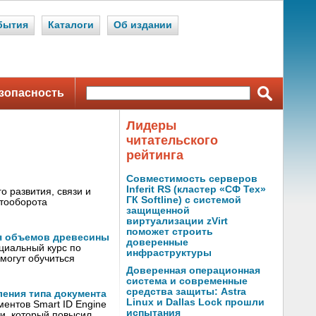
бытия
Каталоги
Об издании
зопасность
Лидеры
читательского
рейтинга
Совместимость серверов
Inferit RS (кластер «СФ Тех»
 развития, связи и
ГК Softline) с системой
нтооборота
защищенной
виртуализации zVirt
поможет строить
я объемов древесины
доверенные
циальный курс по
инфраструктуры
могут обучиться
Доверенная операционная
система и современные
средства защиты: Astra
ления типа документа
Linux и Dallas Lock прошли
ентов Smart ID Engine
испытания
ти, который повысил