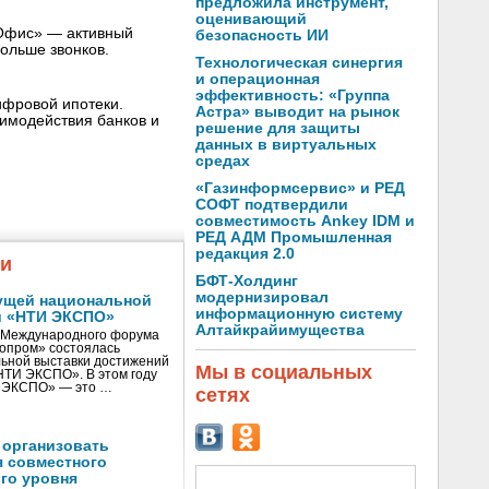
предложила инструмент,
оценивающий
Офис» — активный
безопасность ИИ
ольше звонков.
Технологическая синергия
и операционная
эффективность: «Группа
ифровой ипотеки.
Астра» выводит на рынок
аимодействия банков и
решение для защиты
данных в виртуальных
средах
«Газинформсервис» и РЕД
СОФТ подтвердили
совместимость Ankey IDM и
РЕД АДМ Промышленная
редакция 2.0
жи
БФТ-Холдинг
модернизировал
ущей национальной
информационную систему
и «НТИ ЭКСПО»
Алтайкрайимущества
V Международного форума
нопром» состоялась
ьной выставки достижений
Мы в социальных
«НТИ ЭКСПО». В этом году
И ЭКСПО» — это …
сетях
 организовать
я совместного
го уровня