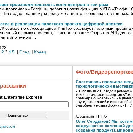
ает производительность колл-центров в три раза
ком-провайдер «Телфин» добавил новую функцию в АТС «Телфин.
. Благодаря данному сервису колл-центры совершают в три раза б
астие в реализации пилотного проекта цифровой ипотеки
СК совместно с Ассоциацией ФинТех реализует пилотный проект ц
ущенный в рамках проекта, — использование Открытых API для вз
ний в ипотечном …
 122
1
2
3
4
5
|
След.
|
Конец
Фото/Видеорепорта
Состоялась премьера вед
 рассылки
технологической выставк
20–22 июня 2017 года в рамках 
технологического развития «Тех
ent Enterprise Express
премьера обновленной национал
науки, технологий и инноваций 
она обрела новый формат: «НТ
Ассоциация «НППА»
Олег Сердюков: Мы хотим
содружество компаний дл
дпиской
создания продукта мирово