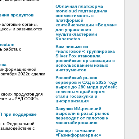
Облачная платформа
moncloud подтвердила
ления продуктов
совместимость с
платформой
 налоговые органы,
контейнеризации «Боцман»
цессы и развиваются
для управления
мультикластерами
Kubernetes
rectum
Вам письмо из
ь работа с
«налоговой»: группировка
Silver Fox атаковала
российские организации с
еса
использованием новых
и информационной
инструментов
октября 2022г. сделки
Российский рынок
серверов и СХД в 2025 году
вырос до 280 млрд рублей:
ключевым драйвером
своих продуктов для
стали госзакупки и
ware и «РЕД СОФТ»
цифровизация
Закупки ИИ-решений
выросли в разы: рынок
П при поддержке
переходит от пилотов к
масштабированию
т с Федеральной
заимодействие с
Эксперт компании
«Газинформсервис»