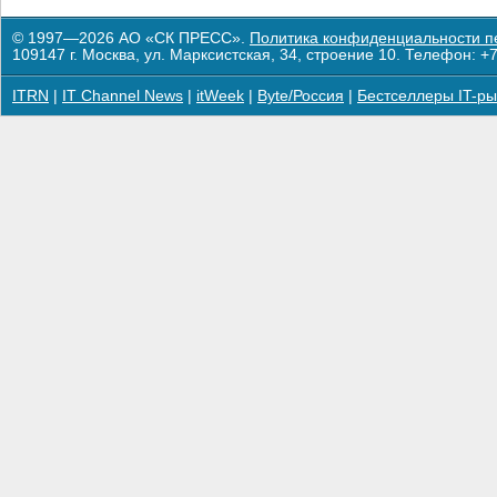
© 1997—2026 АО «СК ПРЕСС».
Политика конфиденциальности п
109147 г. Москва, ул. Марксистская, 34, строение 10. Телефон: +7
ITRN
|
IT Channel News
|
itWeek
|
Byte/Россия
|
Бестселлеры IT-ры