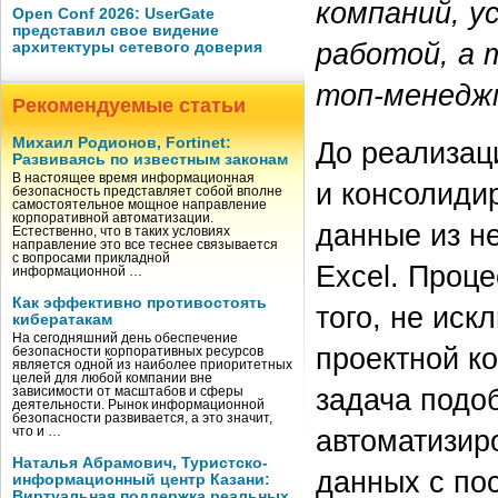
компаний, у
Open Conf 2026: UserGate
представил свое видение
работой, а 
архитектуры сетевого доверия
топ-менедж
Рекомендуемые статьи
Михаил Родионов, Fortinet:
До реализац
Развиваясь по известным законам
В настоящее время информационная
и консолиди
безопасность представляет собой вполне
самостоятельное мощное направление
корпоративной автоматизации.
данные из н
Естественно, что в таких условиях
направление это все теснее связывается
с вопросами прикладной
Excel. Проц
информационной …
Как эффективно противостоять
того, не ис
кибератакам
На сегодняшний день обеспечение
проектной к
безопасности корпоративных ресурсов
является одной из наиболее приоритетных
целей для любой компании вне
задача подо
зависимости от масштабов и сферы
деятельности. Рынок информационной
безопасности развивается, а это значит,
автоматизир
что и …
Наталья Абрамович, Туристско-
данных с по
информационный центр Казани:
Виртуальная поддержка реальных