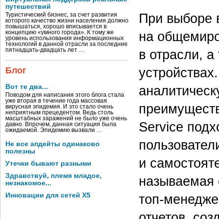
путешествий
При выборе 
Туристический бизнес, за счет развития
которого качество жизни населения должно
повышаться, хорошо вписывается в
на общемиро
концепцию «умного города». К тому же
уровень использования информационных
технологий в данной отрасли за последние
в отрасли, 
пятнадцать-двадцать лет …
устройствах
Блог
аналитическ
Вот те два...
Поводом для написания этого блога стала
уже вторая в течение года массовая
преимуществ
вирусная эпидемия. И это стало очень
неприятным прецедентом. Ведь столь
масштабных заражений не было уже очень
Service подх
давно. Впрочем, данная ситуация была
ожидаемой. Эпидемию вызвали …
пользовател
Не все апдейты одинаково
полезны
и самостояте
Утечки бывают разными
Здравствуй, племя младое,
называемая 
незнакомое...
топ-менедже
Инновации для сетей X5
отчетов, со