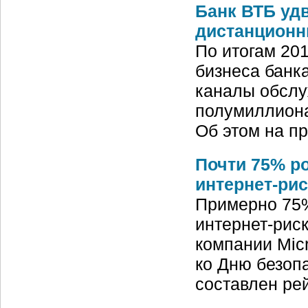
Банк ВТБ уд
дистанционн
По итогам 201
бизнеса банк
каналы обслуж
полумиллиона 
Об этом на п
Почти 75% р
интернет-ри
Примерно 75%
интернет-рис
компании Micr
ко Дню безоп
составлен ре