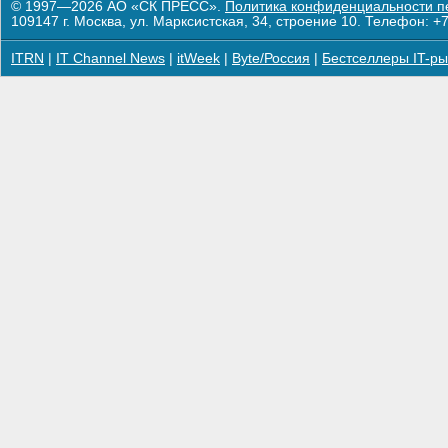
© 1997—2026 АО «СК ПРЕСС».
Политика конфиденциальности п
109147 г. Москва, ул. Марксистская, 34, строение 10. Телефон: +7
ITRN
|
IT Channel News
|
itWeek
|
Byte/Россия
|
Бестселлеры IT-ры