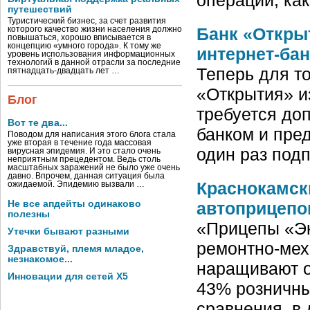
путешествий
Туристический бизнес, за счет развития
Банк «Откры
которого качество жизни населения должно
повышаться, хорошо вписывается в
концепцию «умного города». К тому же
интернет-ба
уровень использования информационных
технологий в данной отрасли за последние
Теперь для то
пятнадцать-двадцать лет …
«Открытия» и
Блог
требуется до
Вот те два...
банком и пре
Поводом для написания этого блога стала
уже вторая в течение года массовая
один раз под
вирусная эпидемия. И это стало очень
неприятным прецедентом. Ведь столь
масштабных заражений не было уже очень
давно. Впрочем, данная ситуация была
Краснокамск
ожидаемой. Эпидемию вызвали …
автоприцепо
Не все апдейты одинаково
полезны
«Прицепы «Эк
Утечки бывают разными
ремонтно-мех
Здравствуй, племя младое,
незнакомое...
наращивают о
Инновации для сетей X5
43% розничны
сравнения, в