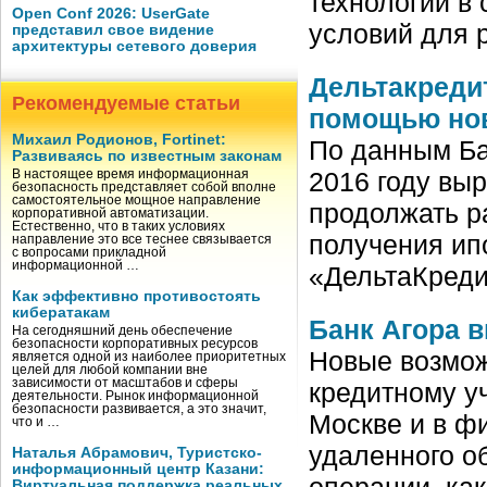
технологий в
Open Conf 2026: UserGate
условий для 
представил свое видение
архитектуры сетевого доверия
Дельтакреди
Рекомендуемые статьи
помощью но
Михаил Родионов, Fortinet:
По данным Ба
Развиваясь по известным законам
2016 году выр
В настоящее время информационная
безопасность представляет собой вполне
самостоятельное мощное направление
продолжать р
корпоративной автоматизации.
Естественно, что в таких условиях
получения ип
направление это все теснее связывается
с вопросами прикладной
информационной …
«ДельтаКреди
Как эффективно противостоять
кибератакам
Банк Агора 
На сегодняшний день обеспечение
безопасности корпоративных ресурсов
Новые возмож
является одной из наиболее приоритетных
целей для любой компании вне
зависимости от масштабов и сферы
кредитному у
деятельности. Рынок информационной
безопасности развивается, а это значит,
Москве и в ф
что и …
удаленного о
Наталья Абрамович, Туристско-
информационный центр Казани:
операции, ка
Виртуальная поддержка реальных