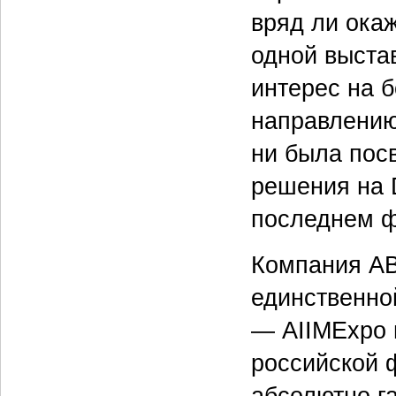
вряд ли ока
одной выстав
интерес на 
направлению
ни была пос
решения на 
последнем ф
Компания AB
единственно
— AIIMExpo 
российской 
абсолютно га