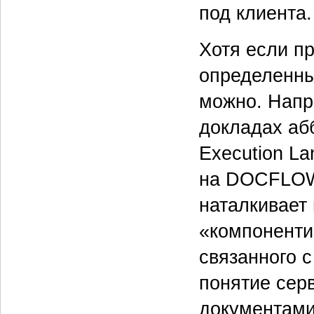
под клиента.
Хотя если п
определенны
можно. Напр
докладах аб
Execution La
на DOCFLOW 
наталкивает
«компоненти
связанного 
понятие сер
документами