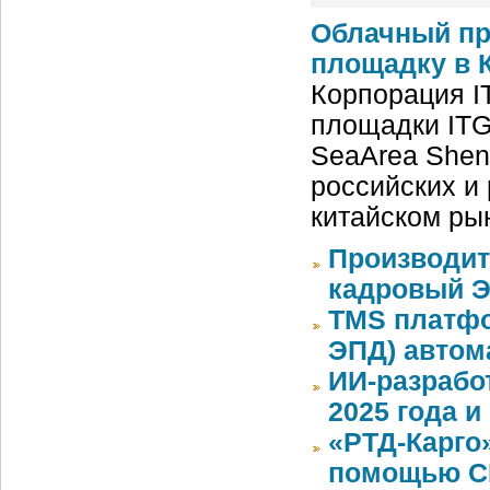
Облачный пр
площадку в К
Корпорация I
площадки ITG
SeaArea Shen
российских и
китайском ры
Производит
кадровый Э
TMS платфо
ЭПД) автом
ИИ-разрабо
2025 года 
«РТД-Карго
помощью CR