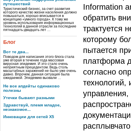
путешествий
Information 
Туристический бизнес, за счет развития
которого качество жизни населения должно
обратить вн
повышаться, хорошо вписывается в
концепцию «умного города». К тому же
уровень использования информационных
трактуется н
технологий в данной отрасли за последние
пятнадцать-двадцать лет …
которому бо
Блог
пытается при
Вот те два...
Поводом для написания этого блога стала
платформа д
уже вторая в течение года массовая
вирусная эпидемия. И это стало очень
неприятным прецедентом. Ведь столь
согласно оп
масштабных заражений не было уже очень
давно. Впрочем, данная ситуация была
ожидаемой. Эпидемию вызвали …
технологий,
Не все апдейты одинаково
полезны
управления,
Утечки бывают разными
распростран
Здравствуй, племя младое,
незнакомое...
документаци
Инновации для сетей X5
расплывчато,