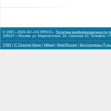
© 1997—2026 АО «СК ПРЕСС».
Политика конфиденциальности п
109147 г. Москва, ул. Марксистская, 34, строение 10. Телефон: +7
ITRN
|
IT Channel News
|
itWeek
|
Byte/Россия
|
Бестселлеры IT-ры