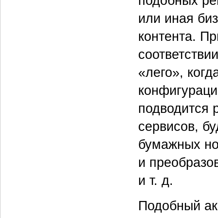
подобных реш
или иная биз
контента. П
соответстви
«лего», когд
конфигураци
подводится 
сервисов, бу
бумажных но
и преобразо
и т. д.
Подобный ак