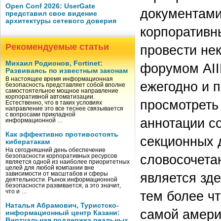
Open Conf 2026: UserGate
документами,
представил свое видение
архитектуры сетевого доверия
корпоративн
Рекомендуемые статьи
провести не
Михаил Родионов, Fortinet:
форумом AII
Развиваясь по известным законам
В настоящее время информационная
ежегодно и 
безопасность представляет собой вполне
самостоятельное мощное направление
корпоративной автоматизации.
просмотреть
Естественно, что в таких условиях
направление это все теснее связывается
с вопросами прикладной
аннотации с
информационной …
Как эффективно противостоять
секционных д
кибератакам
На сегодняшний день обеспечение
словосочета
безопасности корпоративных ресурсов
является одной из наиболее приоритетных
целей для любой компании вне
является зд
зависимости от масштабов и сферы
деятельности. Рынок информационной
безопасности развивается, а это значит,
тем более ч
что и …
Наталья Абрамович, Туристско-
самой америк
информационный центр Казани:
Виртуальная поддержка реальных