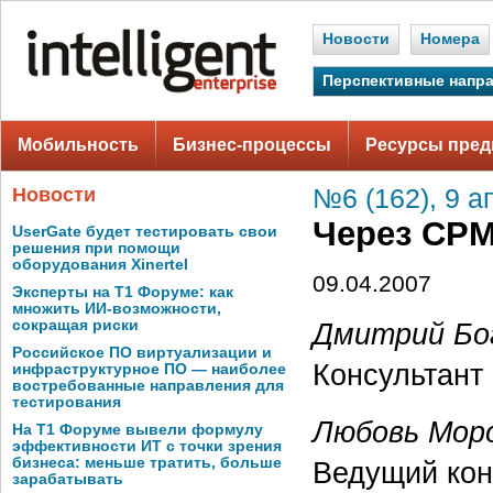
Новости
Номера
Перспективные напр
Мобильность
Бизнес-процессы
Ресурсы пред
Новости
№6 (162), 9 а
Через CPM
UserGate будет тестировать свои
решения при помощи
оборудования Xinertel
09.04.2007
Эксперты на Т1 Форуме: как
множить ИИ-возможности,
Дмитрий Бо
сокращая риски
Российское ПО виртуализации и
Консультант 
инфраструктурное ПО — наиболее
востребованные направления для
тестирования
Любовь Мор
На Т1 Форуме вывели формулу
эффективности ИТ с точки зрения
бизнеса: меньше тратить, больше
Ведущий кон
зарабатывать