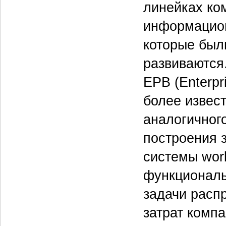
линейках ко
информацион
которые был
развиваются.
EPB (Enterpr
более извес
аналогичног
построения 
системы wor
функциональ
задачи расп
затрат комп