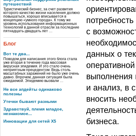
путешествий
ориентирова
Туристический бизнес, за счет развития
которого качество жизни населения должно
повышаться, хорошо вписывается в
потребность
концепцию «умного города». К тому же
уровень использования информационных
технологий в данной отрасли за последние
с возможнос
пятнадцать-двадцать лет …
необходимос
Блог
данных о те
Вот те два...
Поводом для написания этого блога стала
оперативной
уже вторая в течение года массовая
вирусная эпидемия. И это стало очень
неприятным прецедентом. Ведь столь
выполнения 
масштабных заражений не было уже очень
давно. Впрочем, данная ситуация была
ожидаемой. Эпидемию вызвали …
и анализ, в 
Не все апдейты одинаково
полезны
вносить нео
Утечки бывают разными
деятельност
Здравствуй, племя младое,
незнакомое...
бизнеса.
Инновации для сетей X5