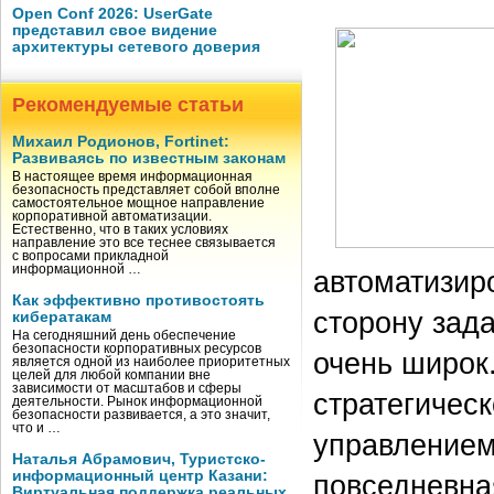
Open Conf 2026: UserGate
представил свое видение
архитектуры сетевого доверия
Рекомендуемые статьи
Михаил Родионов, Fortinet:
Развиваясь по известным законам
В настоящее время информационная
безопасность представляет собой вполне
самостоятельное мощное направление
корпоративной автоматизации.
Естественно, что в таких условиях
направление это все теснее связывается
с вопросами прикладной
информационной …
автоматизир
Как эффективно противостоять
сторону зад
кибератакам
На сегодняшний день обеспечение
безопасности корпоративных ресурсов
очень широк.
является одной из наиболее приоритетных
целей для любой компании вне
зависимости от масштабов и сферы
стратегическ
деятельности. Рынок информационной
безопасности развивается, а это значит,
что и …
управлением
Наталья Абрамович, Туристско-
информационный центр Казани:
повседневна
Виртуальная поддержка реальных