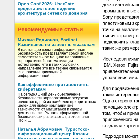
Open Conf 2026: UserGate
десятилетий зан
представил свое видение
промышленные об
архитектуры сетевого доверия
Sony представила
пластиковым экра
Рекомендуемые статьи
точки на миллим
тысяч страниц т
Михаил Родионов, Fortinet:
подключить клав
Развиваясь по известным законам
таких же размер
В настоящее время информационная
безопасность представляет собой вполне
самостоятельное мощное направление
Исследованиями в
корпоративной автоматизации.
IBM, Xerox, Fuji
Естественно, что в таких условиях
направление это все теснее связывается
привлекательным
с вопросами прикладной
информационной …
управления ими.
Как эффективно противостоять
Для продвижения
кибератакам
такие интересны
На сегодняшний день обеспечение
безопасности корпоративных ресурсов
Одна сторона та
является одной из наиболее приоритетных
целей для любой компании вне
помощью электри
зависимости от масштабов и сферы
том, чтобы прим
деятельности. Рынок информационной
безопасности развивается, а это значит,
приложенного на
что и …
создавая картин
Наталья Абрамович, Туристско-
информационный центр Казани:
Подходов может 
Виртуальная поддержка реальных