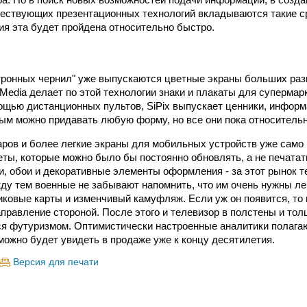
ествующих презентационных технологий вкладываются такие ср
ия эта будет пройдена относительно быстро.
тронных чернил" уже выпускаются цветные экраны больших раз
n Media делает по этой технологии знаки и плакаты для суперма
ощью дистанционных пультов, SiPix выпускает ценники, инфор
рым можно придавать любую форму, но все они пока относительн
ров и более легкие экраны для мобильных устройств уже само 
еты, которые можно было бы постоянно обновлять, а не печата
ли, обои и декоративные элементы оформления - за этот рынок т
ду тем военные не забывают напомнить, что им очень нужны ле
ковые карты и изменчивый камуфляж. Если уж он появится, то
аправление стороной. После этого и телевизор в полстены и то
ся футуризмом. Оптимистически настроенные аналитики полагают
можно будет увидеть в продаже уже к концу десятилетия.
Версия для печати