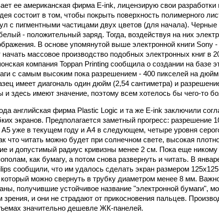
вает ее американская фирма E-ink, лицензирую свои разработки
дея состоит в том, чтобы покрыть поверхность полимерного ли
ул с пигментными частицами двух цветов (для начала). Черные
белый - положительный заряд. Тогда, воздействуя на них элект
бражения. В основе упомянутой выше электронной книги Sony - 
т начать массовое производство подобных электронных книг в 2
онская компания Toppan Printing сообщила о создании на базе э
аги с самым высоким пока разрешением - 400 пикселей на дюйм,
зец имеет диагональ один дюйм (2,54 сантиметра) и разрешение 
ы и здесь имеют значение, поэтому всем хотелось бы чего-то б
ода английская фирма Plastic Logic и та же E-ink заключили со
ких экранов. Предполагается заметный прогресс: разрешение 100
ы A5 уже в текущем году и A4 в следующем, четыре уровня серог
ак что читать можно будет при солнечном свете, высокая плотно
ие и допустимый радиус кривизны менее 2 см. Пока еще никому
ополам, как бумагу, а потом снова развернуть и читать. В январ
ilips сообщили, что им удалось сделать экран размером 125х125
 который можно свернуть в трубку диаметром менее 8 мм. Важно
аны, получившие устойчивое название "электронной бумаги", м
 зрения, и они не страдают от прикосновения пальцев. Произво
бъемах значительно дешевле ЖК-панелей.