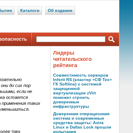
бытия
Каталоги
Об издании
зопасность
Лидеры
читательского
рейтинга
Совместимость серверов
бязательно
Inferit RS (кластер «СФ Тех»
ГК Softline) с системой
они до сих пор
защищенной
льшими, если не
виртуализации zVirt
ока остается
поможет строить
доверенные
а применения таких
инфраструктуры
 уменьшиться.
Доверенная операционная
система и современные
средства защиты: Astra
Linux и Dallas Lock прошли
более трех
испытания