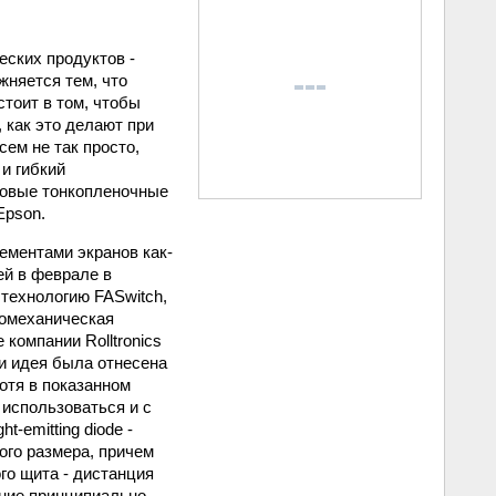
еских продуктов -
жняется тем, что
стоит в том, чтобы
 как это делают при
сем не так просто,
 и гибкий
новые тонкопленочные
Epson.
ементами экранов как-
ей в феврале в
технологию FASwitch,
ромеханическая
 компании Rolltronics
ии идея была отнесена
хотя в показанном
 использоваться и с
-emitting diode -
ого размера, причем
го щита - дистанция
ание принципиально