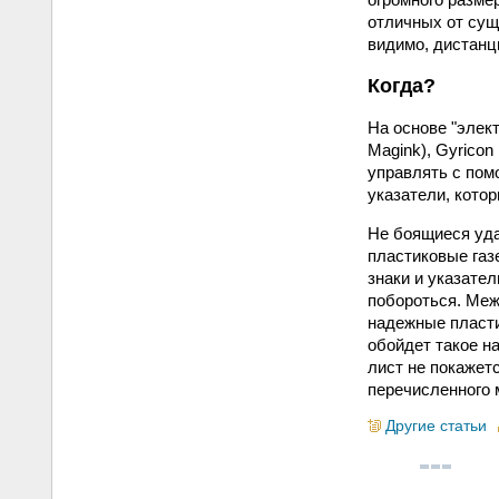
отличных от сущ
видимо, дистанц
Когда?
На основе "элек
Magink), Gyrico
управлять с пом
указатели, кото
Не боящиеся уда
пластиковые газ
знаки и указате
побороться. Меж
надежные пласти
обойдет такое н
лист не покажет
перечисленного 
Другие статьи