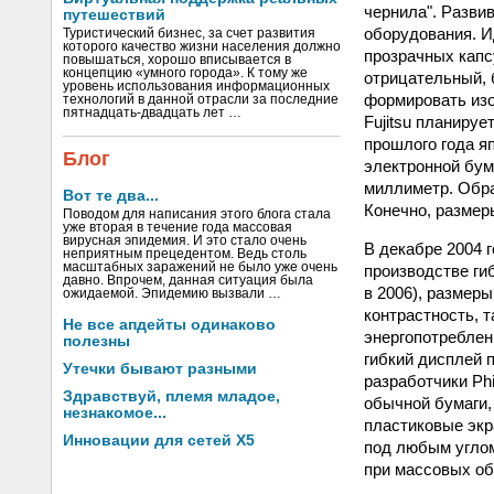
чернила". Разви
путешествий
оборудования. И
Туристический бизнес, за счет развития
которого качество жизни населения должно
прозрачных капс
повышаться, хорошо вписывается в
концепцию «умного города». К тому же
отрицательный, 
уровень использования информационных
формировать изо
технологий в данной отрасли за последние
пятнадцать-двадцать лет …
Fujitsu планируе
прошлого года яп
Блог
электронной бум
миллиметр. Обра
Вот те два...
Конечно, размер
Поводом для написания этого блога стала
уже вторая в течение года массовая
вирусная эпидемия. И это стало очень
В декабре 2004 г
неприятным прецедентом. Ведь столь
масштабных заражений не было уже очень
производстве гиб
давно. Впрочем, данная ситуация была
в 2006), размер
ожидаемой. Эпидемию вызвали …
контрастность, т
Не все апдейты одинаково
энергопотреблен
полезны
гибкий дисплей п
Утечки бывают разными
разработчики Ph
Здравствуй, племя младое,
обычной бумаги,
незнакомое...
пластиковые экр
Инновации для сетей X5
под любым углом
при массовых о