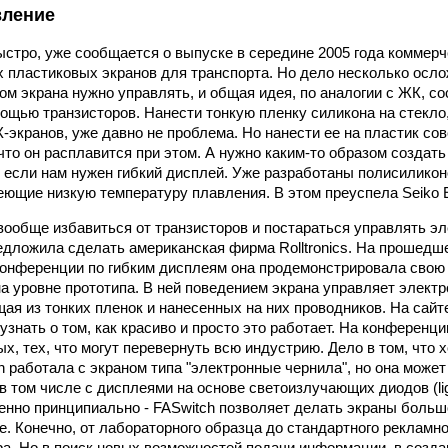
вление
ыстро, уже сообщается о выпуске в середине 2005 года коммерч
пластиковых экранов для транспорта. Но дело несколько осло
м экрана нужно управлять, и общая идея, по аналогии с ЖК, со
мощью транзисторов. Нанести тонкую пленку силикона на стекло,
экранов, уже давно не проблема. Но нанести ее на пластик сов
что он расплавится при этом. А нужно каким-то образом создать
 если нам нужен гибкий дисплей. Уже разработаны полисилико
еющие низкую температуру плавления. В этом преуспела Seiko 
 вообще избавиться от транзисторов и постараться управлять эл
редложила сделать американская фирма Rolltronics. На прошедш
онференции по гибким дисплеям она продемонстрировала свою 
а уровне прототипа. В ней поведением экрана управляет элект
ая из тонких пленок и нанесенных на них проводников. На сайте
узнать о том, как красиво и просто это работает. На конференц
х, тех, что могут перевернуть всю индустрию. Дело в том, что 
h работала с экраном типа "электронные чернила", но она может
в том числе с дисплеями на основе светоизлучающих диодов (light
енно принципиально - FASwitch позволяет делать экраны больш
е. Конечно, от лабораторного образца до стандартного рекламно
ра. Но в поиск новых возможностей подачи информации, в созд