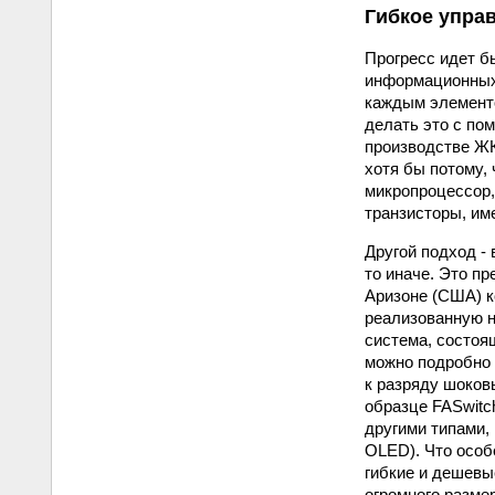
Гибкое упра
Прогресс идет б
информационных 
каждым элементо
делать это с по
производстве ЖК-
хотя бы потому, 
микропроцессор,
транзисторы, им
Другой подход -
то иначе. Это п
Аризоне (США) к
реализованную н
система, состоящ
можно подробно 
к разряду шоковы
образце FASwitc
другими типами, 
OLED). Что особ
гибкие и дешевы
огромного разме