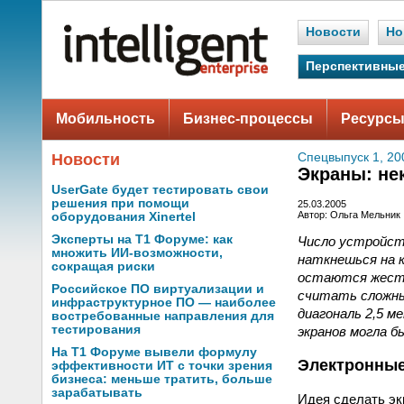
Новости
Но
Перспективные
Мобильность
Бизнес-процессы
Ресурсы
Новости
Спецвыпуск 1, 2
Экраны: не
UserGate будет тестировать свои
решения при помощи
25.03.2005
Автор: Ольга Мельник
оборудования Xinertel
Эксперты на Т1 Форуме: как
Число устройств
множить ИИ-возможности,
наткнешься на к
сокращая риски
остаются жестки
Российское ПО виртуализации и
считать сложны
инфраструктурное ПО — наиболее
диагональ 2,5 
востребованные направления для
тестирования
экранов могла б
На Т1 Форуме вывели формулу
Электронные
эффективности ИТ с точки зрения
бизнеса: меньше тратить, больше
зарабатывать
Идея сделать эк