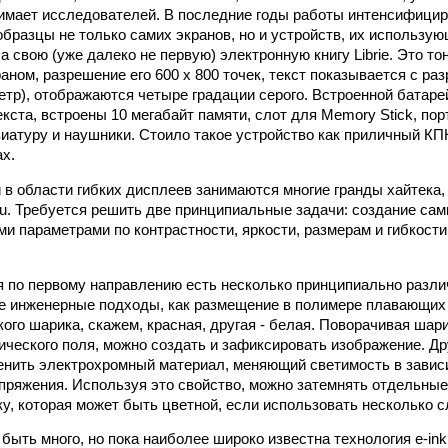
имает исследователей. В последние годы работы интенсифицир
разцы не только самих экранов, но и устройств, их использующ
 свою (уже далеко не первую) электронную книгу Librie. Это то
ном, разрешение его 600 х 800 точек, текст показывается с раз
етр), отображаются четыре градации серого. Встроенной батарей
екста, встроены 10 мегабайт памяти, слот для Memory Stick, по
иатуру и наушники. Стоило такое устройство как приличный КП
ах.
 области гибких дисплеев занимаются многие гранды хайтека, в
tsu. Требуется решить две принципиальные задачи: создание сам
и параметрами по контрастности, яркости, размерам и гибкости
 по первому направлению есть несколько принципиально разли
е инженерные подходы, как размещение в полимере плавающих
кого шарика, скажем, красная, другая - белая. Поворачивая шар
ческого поля, можно создать и зафиксировать изображение. Дру
енить электрохромный материал, меняющий светимость в завис
пряжения. Используя это свойство, можно затемнять отдельные 
ку, которая может быть цветной, если использовать несколько с
быть много, но пока наиболее широко известна технология e-ink