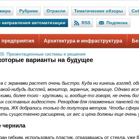
мера
Рубрики
Отрасли
Тематические обзоры
Со
 направления автоматизации
RSS
Подписка
 предприятия
Архитектура и инфраструктура
Бе
005: Презентационные системы и решения
которые варианты на будущее
 с экранами растет очень быстро. Куда ни кинешь взгляд, о
акой-нибудь дисплей, монитор, экранчик, экранище. Однако все 
ми, более того - хрупкими, и, вообще-то говоря, не очень бо
х составных видеостен. Рекордом для плазменных панелей п
метра, ЖК добрались только до полутора метров. Чтобы сфер
ыть существенно расширена, их вес и цена должны еще очень
 чернила
ран гибким, использовать пластик, отказавшись от стекла, уже 