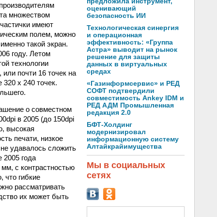
предложила инструмент,
 производителям
оценивающий
ста множеством
безопасность ИИ
 частички имеют
Технологическая синергия
рическим полем, можно
и операционная
эффективность: «Группа
именно такой экран.
Астра» выводит на рынок
006 году. Летом
решение для защиты
той технологии
данных в виртуальных
средах
 или почти 16 точек на
320 х 240 точек.
«Газинформсервис» и РЕД
СОФТ подтвердили
ольшего.
совместимость Ankey IDM и
РЕД АДМ Промышленная
глашение о совместном
редакция 2.0
dpi в 2005 (до 150dpi
БФТ-Холдинг
о, высокая
модернизировал
сть печати, низкое
информационную систему
Алтайкрайимущества
 не удавалось сложить
е 2005 года
Мы в социальных
 мм, с контрастностью
сетях
, что гибкие
ожно рассматривать
дство их может быть