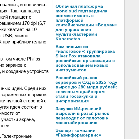
овались, и появились
Облачная платформа
их. Так, год назад
moncloud подтвердила
совместимость с
нкий планшет с
платформой
решением 170 dpi (6,7
контейнеризации «Боцман»
ки хватает на 10
для управления
мультикластерами
рт USB, можно
Kubernetes
К при приблизительно
Вам письмо из
«налоговой»: группировка
Silver Fox атаковала
 том числе Philips,
российские организации с
их экранов с
использованием новых
инструментов
, и создание устройств
Российский рынок
серверов и СХД в 2025 году
вырос до 280 млрд рублей:
чных идей. Среди них
ключевым драйвером
 заряженных шариков.
стали госзакупки и
ики нужной стороной с
цифровизация
гая идея состоит в
Закупки ИИ-решений
имости от
выросли в разы: рынок
переходит от пилотов к
участки экрана,
масштабированию
лоев.
Эксперт компании
«Газинформсервис»
, "электронные