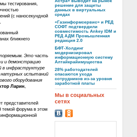
Астра» выводит на рынок
мы тестирования,
решение для защиты
очностью
данных в виртуальных
средах
ений (с наносекундной
.
«Газинформсервис» и РЕД
СОФТ подтвердили
совместимость Ankey IDM и
зованный
РЕД АДМ Промышленная
анах ближнего
редакция 2.0
БФТ-Холдинг
модернизировал
вторяемым. Это часть
информационную систему
ти и демонстрацию
Алтайкрайимущества
ий в инфраструктуре
28% работодателей
ля натурных испытаний
опасаются ухода
сотрудников из-за уровня
ового оборудования
заработной платы
ктор Ларин
,
Мы в социальных
сетях
ет представителей
й темой форума в этом
ке информационной