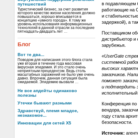
в подавляющем б
путешествий
работающие на C
Туристический бизнес, за счет развития
которого качество жизни населения должно
и стабильностью
повышаться, хорошо вписывается в
концепцию «умного города». К тому же
задержкой), а т
уровень использования информационных
технологий в данной отрасли за последние
пятнадцать-двадцать лет …
Поставщиком обо
дистрибьютор и 
Блог
зарубежья.
Вот те два...
«UserGate стре
Поводом для написания этого блога стала
системной рабо
уже вторая в течение года массовая
вирусная эпидемия. И это стало очень
высоких характ
неприятным прецедентом. Ведь столь
заказчиков. Нал
масштабных заражений не было уже очень
давно. Впрочем, данная ситуация была
поможет заказч
ожидаемой. Эпидемию вызвали …
и подтвердить 
Не все апдейты одинаково
исполнительный д
полезны
Утечки бывают разными
Конференция по 
вендора, заказч
Здравствуй, племя младое,
незнакомое...
году стала архи
безопасности.
Инновации для сетей X5
Источник:
агент