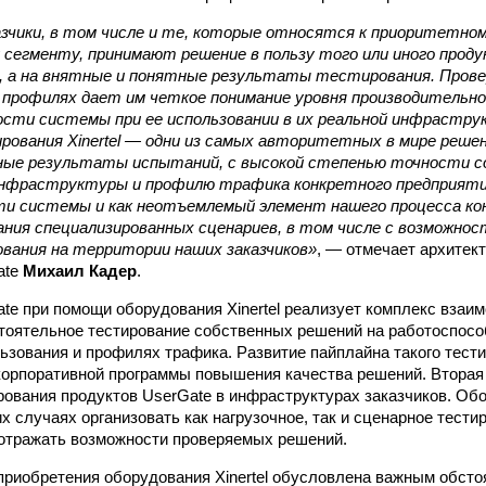
зчики, в том числе и те, которые относятся к приоритетном
сегменту, принимают решение в пользу того или иного проду
г, а на внятные и понятные результаты тестирования. Пров
 профилях дает им четкое понимание уровня производительн
ости системы при ее использовании в их реальной инфрастру
ования Xinertel — одни из самых авторитетных в мире реше
ные результаты испытаний, с высокой степенью точности
нфраструктуры и профилю трафика конкретного предприяти
ти системы и как неотъемлемый элемент нашего процесса ко
ния специализированных сценариев, в том числе с возможнос
вания на территории наших заказчиков»
, — отмечает архитек
ate
Михаил Кадер
.
te при помощи оборудования Xinertel реализует комплекс взаи
оятельное тестирование собственных решений на работоспосо
ьзования и профилях трафика. Развитие пайплайна такого тест
корпоративной программы повышения качества решений. Вторая
рования продуктов UserGate в инфраструктурах заказчиков. Обо
х случаях организовать как нагрузочное, так и сценарное тести
отражать возможности проверяемых решений.
риобретения оборудования Xinertel обусловлена важным обсто