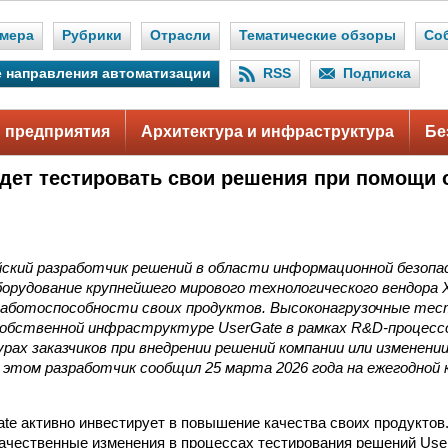
мера
Рубрики
Отрасли
Тематические обзоры
Со
 направления автоматизации
RSS
Подписка
 предприятия
Архитектура и инфраструктура
Бе
удет тестировать свои решения при помощи
йский разработчик решений в области информационной безопа
орудование крупнейшего мирового технологического вендора Xi
аботоспособности своих продуктов. Высоконагрузочные тес
собственной инфраструктуре UserGate в рамках R&D-процессо
ах заказчиков при внедрении решений компании или изменени
этом разработчик сообщил 25 марта 2026 года на ежегодной 
te активно инвестирует в повышение качества своих продуктов
ачественные изменения в процессах тестирования решений Use