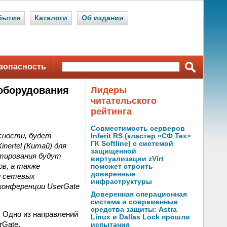
бытия
Каталоги
Об издании
зопасность
 оборудования
Лидеры
читательского
рейтинга
Совместимость серверов
сности, будет
Inferit RS (кластер «СФ Тех»
ГК Softline) с системой
nertel (Китай) для
защищенной
тирования будут
виртуализации zVirt
в, а также
поможет строить
доверенные
и сетевых
инфраструктуры
конференции UserGate
Доверенная операционная
система и современные
средства защиты: Astra
. Одно из направлений
Linux и Dallas Lock прошли
rGate.
испытания