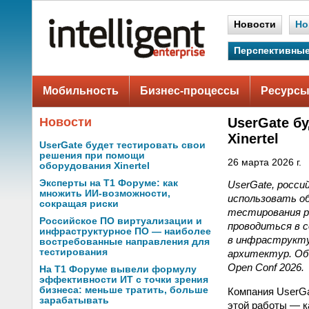
Новости
Но
Перспективные
Мобильность
Бизнес-процессы
Ресурсы
Новости
UserGate б
Xinertel
UserGate будет тестировать свои
решения при помощи
26 марта 2026 г.
оборудования Xinertel
Эксперты на Т1 Форуме: как
UserGate, росси
множить ИИ-возможности,
использовать об
сокращая риски
тестирования р
Российское ПО виртуализации и
проводиться в 
инфраструктурное ПО — наиболее
в инфраструктур
востребованные направления для
тестирования
архитектур. Об 
Open Conf 2026.
На Т1 Форуме вывели формулу
эффективности ИТ с точки зрения
бизнеса: меньше тратить, больше
Компания UserGa
зарабатывать
этой работы — к