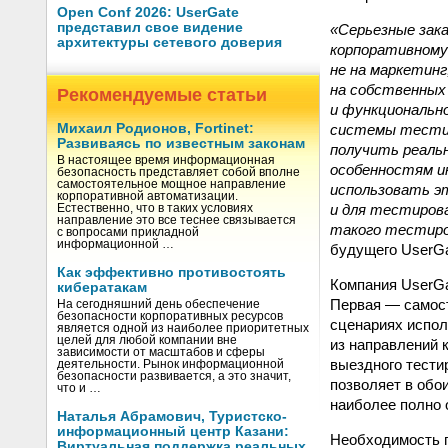
Open Conf 2026: UserGate
представил свое видение
«Серьезные зака
архитектуры сетевого доверия
корпоративному 
не на маркетин
на собственных
Рекомендуемые статьи
и функциональн
системы тестир
Михаил Родионов, Fortinet:
Развиваясь по известным законам
получить реаль
В настоящее время информационная
особенностям и
безопасность представляет собой вполне
самостоятельное мощное направление
использовать э
корпоративной автоматизации.
и для тестирова
Естественно, что в таких условиях
направление это все теснее связывается
такого тестиро
с вопросами прикладной
информационной …
будущего UserG
Как эффективно противостоять
Компания UserGa
кибератакам
Первая — самост
На сегодняшний день обеспечение
безопасности корпоративных ресурсов
сценариях испол
является одной из наиболее приоритетных
целей для любой компании вне
из направлений 
зависимости от масштабов и сферы
выездного тести
деятельности. Рынок информационной
безопасности развивается, а это значит,
позволяет в обои
что и …
наиболее полно 
Наталья Абрамович, Туристско-
информационный центр Казани:
Необходимость п
Виртуальная поддержка реальных