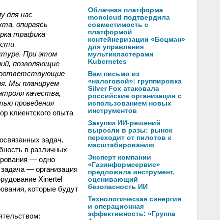
Облачная платформа
у для нас
moncloud подтвердила
кта, опираясь
совместимость с
платформой
ерка трафика
контейнеризации «Боцман»
ости
для управления
ктуре. При этом
мультикластерами
Kubernetes
ний, позволяющие
 соответствующие
Вам письмо из
«налоговой»: группировка
я. Мы планируем
Silver Fox атаковала
нтроля качества,
российские организации с
тью проведения
использованием новых
инструментов
тор клиентского опыта
Закупки ИИ-решений
выросли в разы: рынок
переходит от пилотов к
мосвязанных задач.
масштабированию
бность в различных
Эксперт компании
ирования — одно
«Газинформсервис»
 задача — организация
предложила инструмент,
рудование Xinertel
оценивающий
безопасность ИИ
рования, которые будут
Технологическая синергия
и операционная
эффективность: «Группа
ятельством: