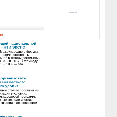
жи
ущей национальной
и «НТИ ЭКСПО»
V Международного форума
нопром» состоялась
ьной выставки достижений
«НТИ ЭКСПО». В этом году
И ЭКСПО» — это …
 организовать
я совместного
го уровня
глый стол по проблемам и
зации в условиях
мках деловой программы
вные технологические
тизации и безопасности …
управлению