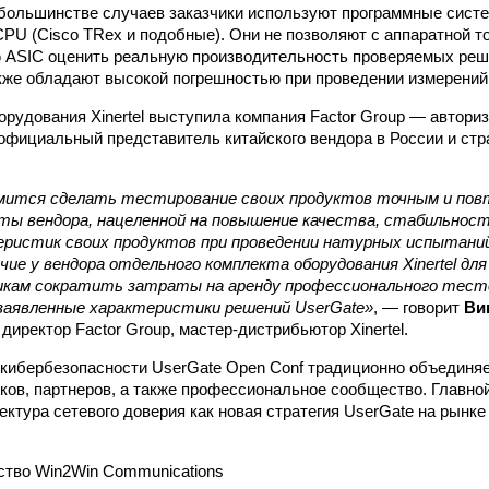
ольшинстве случаев заказчики используют программные систе
PU (Cisco TRex и подобные). Они не позволяют с аппаратной т
 ASIC оценить реальную производительность проверяемых реш
акже обладают высокой погрешностью при проведении измерений
рудования Xinertel выступила компания Factor Group — автори
официальный представитель китайского вендора в России и стр
мится сделать тестирование своих продуктов точным и по
ты вендора, нацеленной на повышение качества, стабильнос
еристик своих продуктов при проведении натурных испытан
ичие у вендора отдельного комплекта оборудования Xinertel д
икам сократить затраты на аренду профессионального тест
заявленные характеристики решений UserGate»
, — говорит
Ви
иректор Factor Group, мастер-дистрибьютор Xinertel.
кибербезопасности UserGate Open Conf традиционно объединя
иков, партнеров, а также профессиональное сообщество. Главно
тектура сетевого доверия как новая стратегия UserGate на рын
ство Win2Win Communications