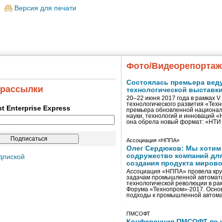
Версия для печати
Фото/Видеорепорта
Состоялась премьера вед
 рассылки
технологической выставк
20–22 июня 2017 года в рамках 
технологического развития «Тех
ent Enterprise Express
премьера обновленной национал
науки, технологий и инноваций 
она обрела новый формат: «НТ
Ассоциация «НППА»
Олег Сердюков: Мы хотим
содружество компаний дл
дпиской
создания продукта мирово
Ассоциация «НППА» провела кру
задачам промышленной автомати
технологической революции в ра
Форума «Технопром»-2017. Осно
подходы к промышленной автома
ПМСОФТ
Конференция ПМСОФТ по 