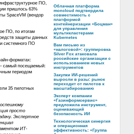
 инфраструктурное ПО,
Облачная платформа
ации пришлось 63%
moncloud подтвердила
кты SpaceVM (вендор
совместимость с
платформой
контейнеризации «Боцман»
для управления
ое ПО, по итогам
мультикластерами
средств защиты данных
Kubernetes
 и системного ПО
Вам письмо из
«налоговой»: группировка
Silver Fox атаковала
российские организации с
лайн-форматах:
использованием новых
 — самый посещаемый:
инструментов
ичным периодом
Закупки ИИ-решений
выросли в разы: рынок
переходит от пилотов к
вели 35 пилотных
масштабированию
Эксперт компании
«Газинформсервис»
поспешному
предложила инструмент,
оценивающий
кция просто
безопасность ИИ
адачу. Экспертное
Технологическая синергия
енциал
и операционная
даментом ИТ-
эффективность: «Группа