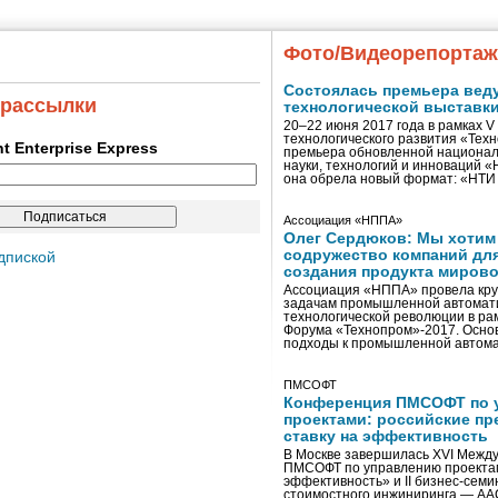
Фото/Видеорепорта
Состоялась премьера вед
 рассылки
технологической выставк
20–22 июня 2017 года в рамках 
технологического развития «Тех
ent Enterprise Express
премьера обновленной национал
науки, технологий и инноваций 
она обрела новый формат: «НТ
Ассоциация «НППА»
Олег Сердюков: Мы хотим
содружество компаний дл
дпиской
создания продукта мирово
Ассоциация «НППА» провела кру
задачам промышленной автомати
технологической революции в ра
Форума «Технопром»-2017. Осно
подходы к промышленной автома
ПМСОФТ
Конференция ПМСОФТ по 
проектами: российские пр
ставку на эффективность
В Москве завершилась XVI Межд
ПМСОФТ по управлению проекта
эффективность» и II бизнес-сем
стоимостного инжиниринга — AA