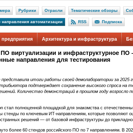
мера
Рубрики
Отрасли
Тематические обзоры
Со
 направления автоматизации
RSS
Подписка
 предприятия
Архитектура и инфраструктура
Бе
 ПО виртуализации и инфраструктурное ПО
нные направления для тестирования
on представила итоги работы своей демолаборатории за 2025
трибьютора подтверждает сохранение высокого спроса на т
ешений. Количество демонстраций в прошлом году возросло по
on стал полноценной площадкой для знакомства с отечественн
ы стенды по ключевым ИТ-направлениям, которые позволяют о
остранных решений — от базовой инфраструктуры до прикладно
рнуто более 60 стендов российского ПО по 7 направлениям. В 20