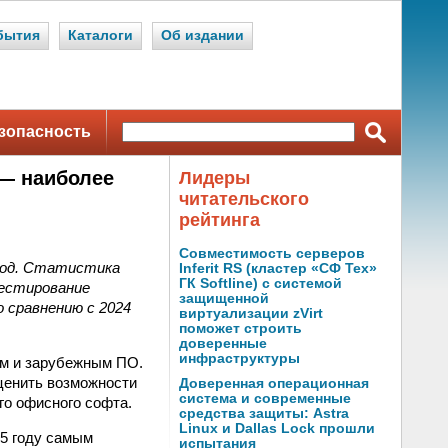
бытия
Каталоги
Об издании
зопасность
 — наиболее
Лидеры
читательского
рейтинга
Совместимость серверов
 год. Статистика
Inferit RS (кластер «СФ Тех»
ГК Softline) с системой
естирование
защищенной
 сравнению с 2024
виртуализации zVirt
поможет строить
доверенные
инфраструктуры
ым и зарубежным ПО.
ценить возможности
Доверенная операционная
система и современные
го офисного софта.
средства защиты: Astra
Linux и Dallas Lock прошли
25 году самым
испытания