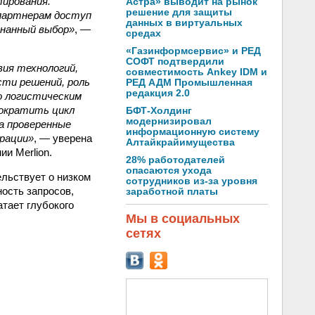
тирования.
Астра» выводит на рынок
решение для защиты
партнерам доступ
данных в виртуальных
знанный выбор»
, —
средах
«Газинформсервис» и РЕД
СОФТ подтвердили
вия технологий,
совместимость Ankey IDM и
сти решений, роль
РЕД АДМ Промышленная
редакция 2.0
 логистическим
сократить цикл
БФТ-Холдинг
модернизировал
 а проверенные
информационную систему
рации»
, — уверена
Алтайкрайимущества
ии Merlion.
28% работодателей
опасаются ухода
льствует о низком
сотрудников из-за уровня
ость запросов,
заработной платы
атает глубокого
Мы в социальных
сетях