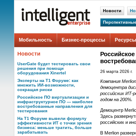
Новости
Но
Перспективные
Мобильность
Бизнес-процессы
Ресурсы
Новости
Российское
востребова
UserGate будет тестировать свои
решения при помощи
26 марта 2026 г.
оборудования Xinertel
Эксперты на Т1 Форуме: как
Компания Merli
множить ИИ-возможности,
демоцентра дис
сокращая риски
российских ИТ-р
Российское ПО виртуализации и
годом на 200%.
инфраструктурное ПО — наиболее
востребованные направления для
Демоцентр Merli
тестирования
Здесь развернут
На Т1 Форуме вывели формулу
российских и ин
эффективности ИТ с точки зрения
бизнеса: меньше тратить, больше
зарабатывать
В Merlion разве