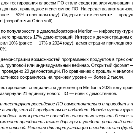
для тестирования классом ПО стали средства виртуализации,
 данных, прикладное и системное ПО. На средства виртуализ
анее — 53% в прошлом году). Лидеры в этом сегменте — проду
t (разработчик Orion soft).
 по популярности в демолаборатории Merlion — инфраструктурн
а него пришлось 17% демонстраций. Интерес к демонстрациям 
авил 10% (ранее — 17% в 2024 году), демонстрации прикладного
10%.
т демонстрации возможностей программных продуктов в трех он
ар, групповой или индивидуальный вебинар. Открытый формат
о проведено 29 демонстраций. По сравнению с прошлым аналог
частников сохранилось на прежнем уровне — более 2 тысяч.
естирования, специалисты демоцентра Merlion в 2025 году про
развернули 21 единицу нового ПО — новых демостендов.
ки тестируют российское ПО самостоятельно и приходят к 
 выводу, что ИТ-продукт им не подходит. Иногда нужная фун
тройках, хотя решение способно полностью закрыть бизнес-з
омогает преодолеть такие барьеры и увидеть реальный пот
технологий. Решения для виртуализации сегодня стали фун