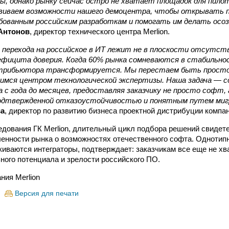
, однако рынку сейчас остро не хватает площадок для пило
виваем возможности нашего демоцентра, чтобы открывать 
бованным российским разработкам и помогать им делать осо
Антонов
, директор технического центра Merlion.
 перехода на российское в ИТ лежит не в плоскости отсутст
дефицита доверия. Когда 60% рынка сомневаются в стабильно
трибьютора трансформируется. Мы перестаем быть просто
вимся центром технологической экспертизы. Наша задача — 
 с года до месяцев, предоставляя заказчику не просто софт,
одтвержденной отказоустойчивостью и понятным путем миг
а
, директор по развитию бизнеса проектной дистрибуции компан
дования ГК Merlion, длительный цикл подбора решений свидете
енности рынка о возможностях отечественного софта. Однотипн
киваются интеграторы, подтверждает: заказчикам все еще не хв
ного потенциала и зрелости российского ПО.
ния Merlion
Версия для печати