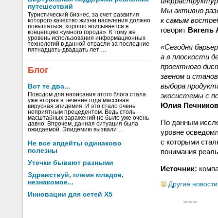
инфраструктуры
путешествий
Мы активно раз
Туристический бизнес, за счет развития
к самым востре
которого качество жизни населения должно
повышаться, хорошо вписывается в
говорит
Вигель 
концепцию «умного города». К тому же
уровень использования информационных
технологий в данной отрасли за последние
«Сегодня барьер
пятнадцать-двадцать лет …
а в плоскости 
проектного дис
Блог
звеном и стано
выбора продукта
Вот те два...
экосистемы с п
Поводом для написания этого блога стала
уже вторая в течение года массовая
Юлия Печников
вирусная эпидемия. И это стало очень
неприятным прецедентом. Ведь столь
масштабных заражений не было уже очень
По данным иссле
давно. Впрочем, данная ситуация была
ожидаемой. Эпидемию вызвали …
уровне осведомл
с которыми стал
Не все апдейты одинаково
полезны
понимания реаль
Утечки бывают разными
Источник:
компа
Здравствуй, племя младое,
незнакомое...
Другие новости
Инновации для сетей X5