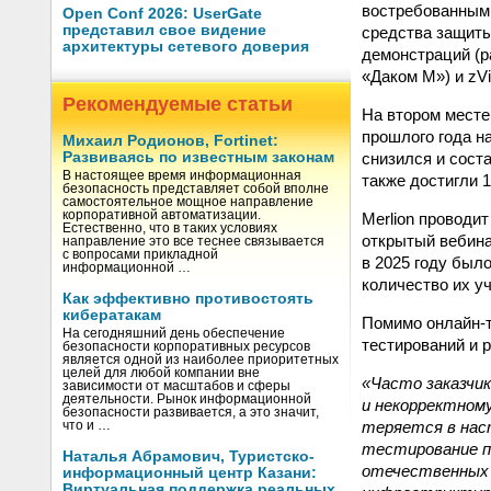
востребованным 
Open Conf 2026: UserGate
представил свое видение
средства защиты
архитектуры сетевого доверия
демонстраций (р
«Даком М») и zVir
Рекомендуемые статьи
На втором месте
прошлого года н
Михаил Родионов, Fortinet:
снизился и сост
Развиваясь по известным законам
В настоящее время информационная
также достигли 
безопасность представляет собой вполне
самостоятельное мощное направление
корпоративной автоматизации.
Merlion проводи
Естественно, что в таких условиях
открытый вебин
направление это все теснее связывается
с вопросами прикладной
в 2025 году был
информационной …
количество их у
Как эффективно противостоять
кибератакам
Помимо онлайн-т
На сегодняшний день обеспечение
тестирований и 
безопасности корпоративных ресурсов
является одной из наиболее приоритетных
целей для любой компании вне
«Часто заказчи
зависимости от масштабов и сферы
деятельности. Рынок информационной
и некорректному
безопасности развивается, а это значит,
теряется в нас
что и …
тестирование п
Наталья Абрамович, Туристско-
отечественных 
информационный центр Казани:
Виртуальная поддержка реальных