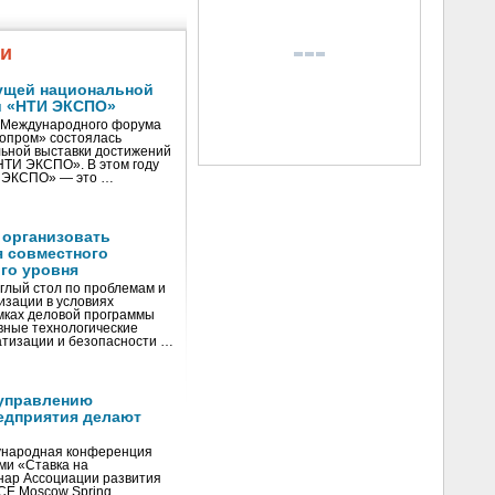
жи
ущей национальной
и «НТИ ЭКСПО»
V Международного форума
нопром» состоялась
ьной выставки достижений
«НТИ ЭКСПО». В этом году
И ЭКСПО» — это …
 организовать
я совместного
го уровня
глый стол по проблемам и
зации в условиях
мках деловой программы
вные технологические
тизации и безопасности …
управлению
едприятия делают
ународная конференция
ми «Ставка на
инар Ассоциации развития
CE Moscow Spring