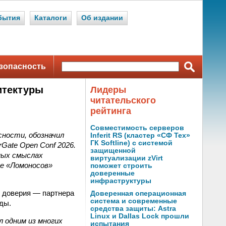
бытия
Каталоги
Об издании
зопасность
итектуры
Лидеры
читательского
рейтинга
Совместимость серверов
сности, обозначил
Inferit RS (кластер «СФ Тех»
ГК Softline) с системой
Gate Open Conf 2026.
защищенной
вных смыслах
виртуализации zVirt
ре «Ломоносов»
поможет строить
доверенные
инфраструктуры
о доверия — партнера
Доверенная операционная
система и современные
ды.
средства защиты: Astra
Linux и Dallas Lock прошли
 одним из многих
испытания