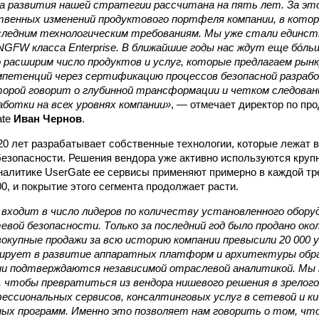
а развития нашей стратегии рассчитана на пять лет. За эт
твенных изменений продуктового портфеля компании, в котор
ледним технологическим требованиям. Мы уже стали единст
GFW класса Enterprise. В ближайшие годы нас ждут еще бо́ль
 расширим число продуктов и услуг, которые предлагаем рын
омпетенций через сертификацию процессов безопасной разра
торой говорит о глубинной трансформации и четком следова
аботки на всех уровнях компании»
, — отмечает директор по про
ate
Иван Чернов
.
20 лет разрабатывает собственные технологии, которые лежат в
безопасности. Решения вендора уже активно используются круп
налитике UserGate ее сервисы применяют примерно в каждой тр
0, и покрытие этого сегмента продолжает расти.
входит в число лидеров по количеству установленного обору
евой безопасности. Только за последний год было продано ок
окупные продажи за всю историю компании превысили 20 000 
ирует в развитие аппаратных платформ и архитектуры обр
ии подтверждаются независимой отраслевой аналитикой. Мы 
, чтобы превратиться из вендора нишевого решения в зрелог
ессиональных сервисов, консалтинговых услуг в сетевой и к
ных программ. Именно это позволяет нам говорить о том, чт