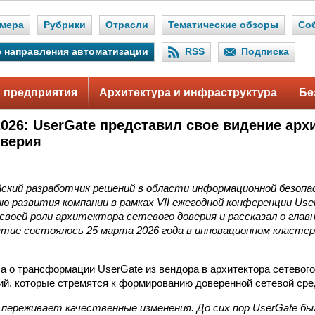
мера
Рубрики
Отрасли
Тематические обзоры
Со
 направления автоматизации
RSS
Подписка
 предприятия
Архитектура и инфраструктура
Бе
2026: UserGate представил свое видение арх
оверия
йский разработчик решений в области информационной безопа
 развития компании в рамках VII ежегодной конференции User
 своей роли архитектора сетевого доверия и рассказал о гла
ытие состоялось 25 марта 2026 года в инновационном класте
а о трансформации UserGate из вендора в архитектора сетевог
ий, которые стремятся к формированию доверенной сетевой сре
переживает качественные изменения. До сих пор UserGate был