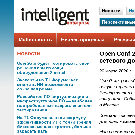
Новости
Но
Перспективные
Мобильность
Бизнес-процессы
Ресурсы
Новости
Open Conf 
сетевого д
UserGate будет тестировать свои
решения при помощи
26 марта 2026 г.
оборудования Xinertel
Эксперты на Т1 Форуме: как
UserGate, росси
множить ИИ-возможности,
новую стратегию
сокращая риски
Вендор заявил о
Российское ПО виртуализации и
концепции. Соб
инфраструктурное ПО — наиболее
в Москве.
востребованные направления для
тестирования
Компания заявил
На Т1 Форуме вывели формулу
для всех компан
эффективности ИТ с точки зрения
бизнеса: меньше тратить, больше
зарабатывать
«Наша компания 