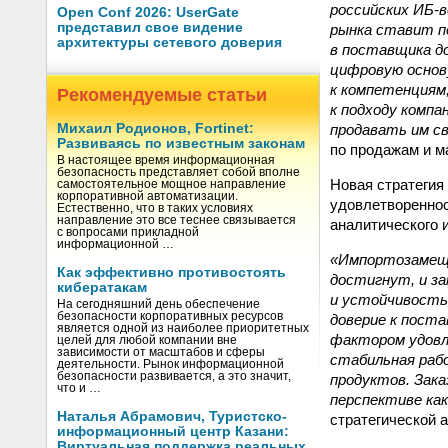
российских ИБ-в
Open Conf 2026: UserGate
представил свое видение
рынка ставит пе
архитектуры сетевого доверия
в поставщика д
цифровую основу
к компетенциям
Рекомендуемые статьи
к подходу компа
продавать им с
Михаил Родионов, Fortinet:
Развиваясь по известным законам
по продажам и м
В настоящее время информационная
безопасность представляет собой вполне
Новая стратегия
самостоятельное мощное направление
корпоративной автоматизации.
удовлетвореннос
Естественно, что в таких условиях
направление это все теснее связывается
аналитического 
с вопросами прикладной
информационной …
«Импортозамеще
Как эффективно противостоять
достигнут, и за
кибератакам
и устойчивость
На сегодняшний день обеспечение
безопасности корпоративных ресурсов
доверие к пост
является одной из наиболее приоритетных
фактором удовл
целей для любой компании вне
зависимости от масштабов и сферы
стабильная раб
деятельности. Рынок информационной
безопасности развивается, а это значит,
продуктов. Зака
что и …
перспективе как
Наталья Абрамович, Туристско-
стратегической 
информационный центр Казани:
Виртуальная поддержка реальных