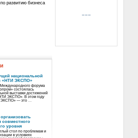
 по развитию бизнеса
жи
ущей национальной
и «НТИ ЭКСПО»
V Международного форума
нопром» состоялась
ьной выставки достижений
«НТИ ЭКСПО». В этом году
И ЭКСПО» — это …
 организовать
я совместного
го уровня
глый стол по проблемам и
зации в условиях