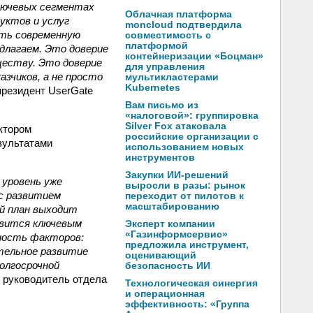
ключевых сегментах
Облачная платформа
уктов и услуг
moncloud подтвердила
ать современную
совместимость с
платформой
длагаем. Это доверие
контейнеризации «Боцман»
ществу. Это доверие
для управления
зчиков, а не просто
мультикластерами
Kubernetes
президент UserGate
Вам письмо из
«налоговой»: группировка
Silver Fox атаковала
ктором
российские организации с
зультатами
использованием новых
инструментов
Закупки ИИ-решений
 уровень уже
выросли в разы: рынок
 с развитием
переходит от пилотов к
масштабированию
й план выходит
овится ключевым
Эксперт компании
«Газинформсервис»
пность факторов:
предложила инструмент,
тельное развитие
оценивающий
олгосрочной
безопасность ИИ
т руководитель отдела
Технологическая синергия
и операционная
эффективность: «Группа