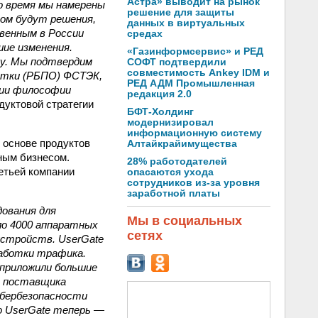
Астра» выводит на рынок
о время мы намерены
решение для защиты
ом будут решения,
данных в виртуальных
венным в России
средах
шие изменения.
«Газинформсервис» и РЕД
ку. Мы подтвердим
СОФТ подтвердили
совместимость Ankey IDM и
ботки (РБПО) ФСТЭК,
РЕД АДМ Промышленная
нии философии
редакция 2.0
дуктовой стратегии
БФТ-Холдинг
модернизировал
информационную систему
 основе продуктов
Алтайкрайимущества
ным бизнесом.
28% работодателей
етьей компании
опасаются ухода
сотрудников из-за уровня
заработной платы
дования для
Мы в социальных
оло 4000 аппаратных
сетях
устройств. UserGate
аботки трафика.
приложили большие
о поставщика
ибербезопасности
о UserGate теперь —