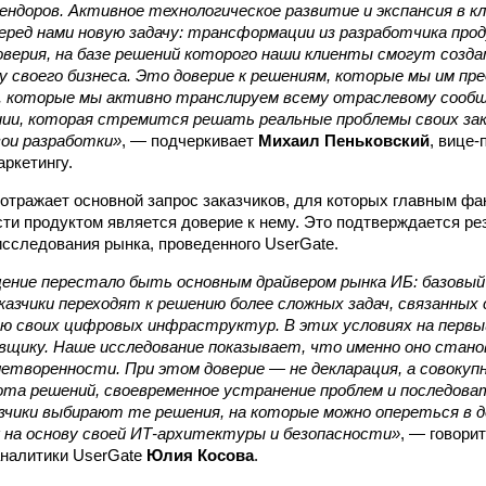
ендоров. Активное технологическое развитие и экспансия в 
ред нами новую задачу: трансформации из разработчика прод
оверия, на базе решений которого наши клиенты смогут созд
 своего бизнеса. Это доверие к решениям, которые мы им пре
, которые мы активно транслируем всему отраслевому сооб
нии, которая стремится решать реальные проблемы своих зака
вои разработки»
, — подчеркивает
Михаил Пеньковский
, вице-
аркетингу.
 отражает основной запрос заказчиков, для которых главным фа
ти продуктом является доверие к нему. Это подтверждается ре
исследования рынка, проведенного UserGate.
ние перестало быть основным драйвером рынка ИБ: базовый
казчики переходят к решению более сложных задач, связанных
ю своих цифровых инфраструктур. В этих условиях на первы
авщику. Наше исследование показывает, что именно оно стан
етворенности. При этом доверие — не декларация, а совоку
ота решений, своевременное устранение проблем и последова
зчики выбирают те решения, на которые можно опереться в д
 на основу своей ИТ-архитектуры и безопасности»
, — говори
аналитики UserGate
Юлия Косова
.