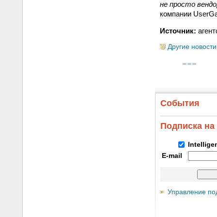
не просто вендо
компании UserG
Источник:
агент
Другие новости
События
Подписка на
Intellig
E-mail
Управление по