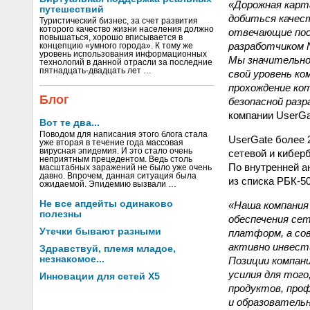
«Дорожная карт
путешествий
добиться качес
Туристический бизнес, за счет развития
которого качество жизни населения должно
отвечающие пос
повышаться, хорошо вписывается в
разработчиком N
концепцию «умного города». К тому же
уровень использования информационных
Мы значительно
технологий в данной отрасли за последние
пятнадцать-двадцать лет …
свой уровень к
прохождение ко
Блог
безопасной разр
компании UserG
Вот те два...
Поводом для написания этого блога стала
UserGate более 
уже вторая в течение года массовая
вирусная эпидемия. И это стало очень
сетевой и кибер
неприятным прецедентом. Ведь столь
По внутренней а
масштабных заражений не было уже очень
давно. Впрочем, данная ситуация была
из списка РБК-50
ожидаемой. Эпидемию вызвали …
Не все апдейты одинаково
«Наша компания 
полезны
обеспечения сет
Утечки бывают разными
платформ, а сов
активно инвест
Здравствуй, племя младое,
незнакомое...
Позиции компан
усилия для того
Инновации для сетей X5
продуктов, проф
и образователь