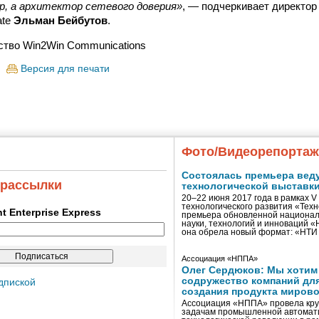
р, а архитектор сетевого доверия»
, — подчеркивает директор
ate
Эльман Бейбутов
.
ство Win2Win Communications
Версия для печати
Фото/Видеорепорта
Состоялась премьера вед
 рассылки
технологической выставк
20–22 июня 2017 года в рамках 
технологического развития «Тех
ent Enterprise Express
премьера обновленной национал
науки, технологий и инноваций 
она обрела новый формат: «НТ
Ассоциация «НППА»
Олег Сердюков: Мы хотим
содружество компаний дл
дпиской
создания продукта мирово
Ассоциация «НППА» провела кру
задачам промышленной автомати