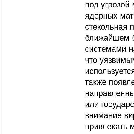
под угрозой 
ядерных мат
стекольная 
ближайшем б
системами на
что уязвимым
используетс
также появл
направленны
или государ
внимание ви
привлекать 