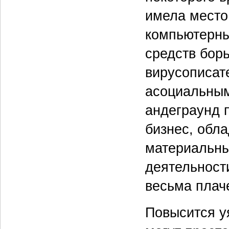
имела место 
компьютерны
средств бор
вирусописат
асоциальным
андеграунд 
бизнес, обл
материальны
деятельност
весьма плач
Повысится у