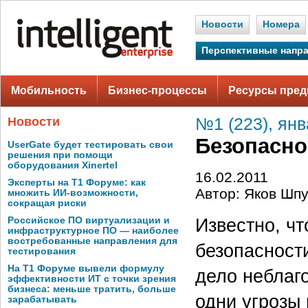
Новости
Номера
Перспективные напр
Мобильность
Бизнес-процессы
Ресурсы пред
Новости
№1 (223), янв
Безопасно
UserGate будет тестировать свои
решения при помощи
оборудования Xinertel
16.02.2011
Эксперты на Т1 Форуме: как
Автор: Яков Шп
множить ИИ-возможности,
сокращая риски
Известно, чт
Российское ПО виртуализации и
инфраструктурное ПО — наиболее
востребованные направления для
безопасност
тестирования
На Т1 Форуме вывели формулу
дело неблаг
эффективности ИТ с точки зрения
бизнеса: меньше тратить, больше
одни угрозы
зарабатывать