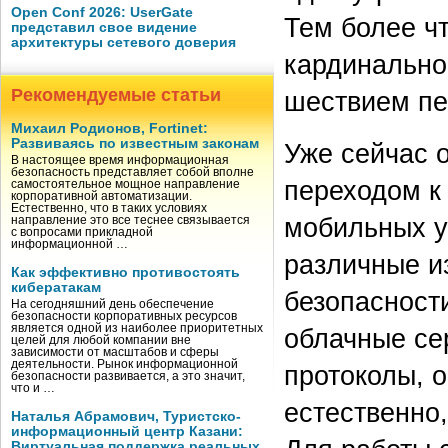
Open Conf 2026: UserGate
Тем более чт
представил свое видение
архитектуры сетевого доверия
кардинально
Рекомендуемые статьи
шествием пе
Михаил Родионов, Fortinet:
Развиваясь по известным законам
Уже сейчас о
В настоящее время информационная
безопасность представляет собой вполне
переходом к
самостоятельное мощное направление
корпоративной автоматизации.
Естественно, что в таких условиях
мобильных ус
направление это все теснее связывается
с вопросами прикладной
информационной …
различные и
Как эффективно противостоять
кибератакам
безопасност
На сегодняшний день обеспечение
безопасности корпоративных ресурсов
является одной из наиболее приоритетных
облачные се
целей для любой компании вне
зависимости от масштабов и сферы
деятельности. Рынок информационной
протоколы, 
безопасности развивается, а это значит,
что и …
естественно
Наталья Абрамович, Туристско-
информационный центр Казани:
Виртуальная поддержка реальных