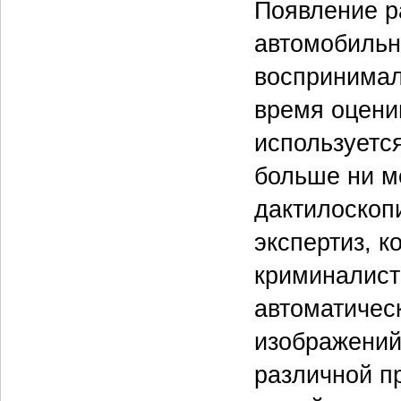
Появление р
автомобильн
воспринимал
время оцени
используетс
больше ни м
дактилоскоп
экспертиз, к
криминалисти
автоматичес
изображений
различной п