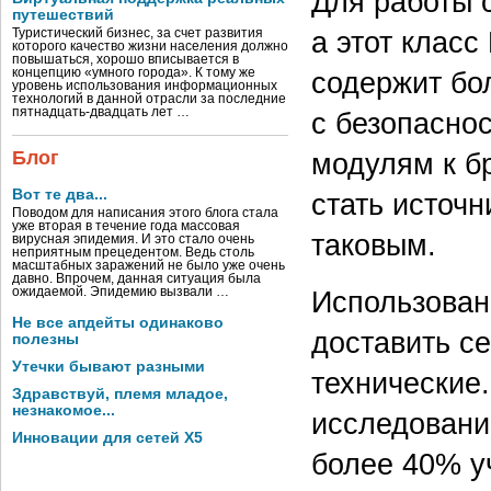
Для работы 
путешествий
а этот класс
Туристический бизнес, за счет развития
которого качество жизни населения должно
повышаться, хорошо вписывается в
содержит бо
концепцию «умного города». К тому же
уровень использования информационных
технологий в данной отрасли за последние
пятнадцать-двадцать лет …
с безопасно
модулям к бр
Блог
Вот те два...
стать источ
Поводом для написания этого блога стала
уже вторая в течение года массовая
таковым.
вирусная эпидемия. И это стало очень
неприятным прецедентом. Ведь столь
масштабных заражений не было уже очень
давно. Впрочем, данная ситуация была
Использован
ожидаемой. Эпидемию вызвали …
Не все апдейты одинаково
доставить с
полезны
Утечки бывают разными
технические
Здравствуй, племя младое,
незнакомое...
исследование
Инновации для сетей X5
более 40% уч