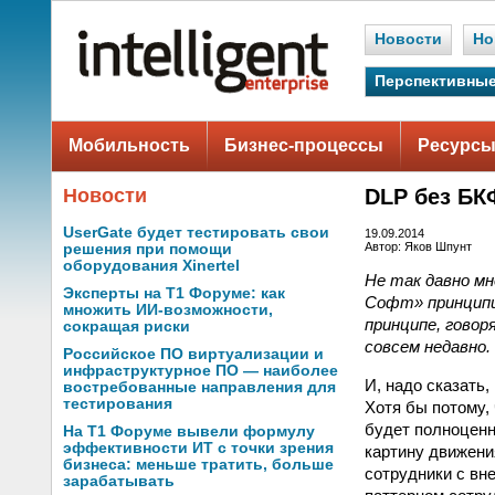
Новости
Но
Перспективные
Мобильность
Бизнес-процессы
Ресурсы
Новости
DLP без БК
UserGate будет тестировать свои
19.09.2014
Автор: Яков Шпунт
решения при помощи
оборудования Xinertel
Не так давно м
Эксперты на Т1 Форуме: как
Софт» принципиа
множить ИИ-возможности,
принципе, гово
сокращая риски
совсем недавно.
Российское ПО виртуализации и
инфраструктурное ПО — наиболее
И, надо сказать
востребованные направления для
тестирования
Хотя бы потому,
будет полноценн
На Т1 Форуме вывели формулу
эффективности ИТ с точки зрения
картину движени
бизнеса: меньше тратить, больше
сотрудники с вн
зарабатывать