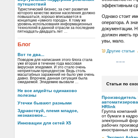
путешествий
эффективным ср
Туристический бизнес, за счет развития
которого качество жизни населения должно
Однако стоит им
повышаться, хорошо вписывается в
концепцию «умного города». К тому же
оператора. А зн
уровень использования информационных
документации. Ну
технологий в данной отрасли за последние
пятнадцать-двадцать лет …
должен иметь пр
увы, мало.
Блог
Другие статьи
Вот те два...
Поводом для написания этого блога стала
уже вторая в течение года массовая
вирусная эпидемия. И это стало очень
неприятным прецедентом. Ведь столь
масштабных заражений не было уже очень
давно. Впрочем, данная ситуация была
ожидаемой. Эпидемию вызвали …
Статьи по схо
Не все апдейты одинаково
полезны
Производитель
автоматизиров
Утечки бывают разными
HRlink
Здравствуй, племя младое,
Группа компаний
незнакомое...
от бумаги в кадр
электронный форм
Инновации для сетей X5
рабочих произво
иностранных граж
Эксперт Ankey