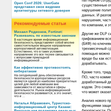
паттерном сотру
Open Conf 2026: UserGate
существенные от
представил свое видение
нарушение полит
архитектуры сетевого доверия
данных. И разго
нарушения, част
Рекомендуемые статьи
по компании, и 
Михаил Родионов, Fortinet:
Другие же DLP с
Развиваясь по известным законам
грифованием все
В настоящее время информационная
безопасность представляет собой вполне
(БКФ) по ключев
самостоятельное мощное направление
трехмесячный ср
корпоративной автоматизации.
Естественно, что в таких условиях
помощью можно б
направление это все теснее связывается
с вопросами прикладной
вроде бы как ес
информационной …
дорабатывать.
Как эффективно противостоять
кибератакам
Кроме того, тра
На сегодняшний день обеспечение
ПО, часто комме
безопасности корпоративных ресурсов
доработанный дв
является одной из наиболее приоритетных
целей для любой компании вне
кодом. Это сниж
зависимости от масштабов и сферы
деятельности. Рынок информационной
что может оказа
безопасности развивается, а это значит,
что и …
Анализ нового п
Наталья Абрамович, Туристско-
функциями защит
информационный центр Казани:
безопасности. П
Виртуальная поддержка реальных