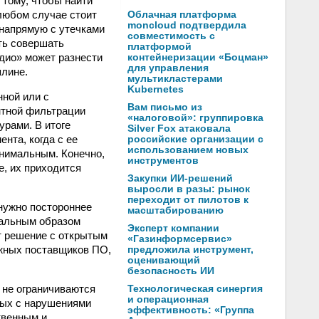
 тому, чтобы найти
 любом случае стоит
Облачная платформа
moncloud подтвердила
 напрямую с утечками
совместимость с
ть совершать
платформой
адио» может разнести
контейнеризации «Боцман»
для управления
плине.
мультикластерами
Kubernetes
нной или с
Вам письмо из
нтной фильтрации
«налоговой»: группировка
урами. В итоге
Silver Fox атаковала
нта, когда с ее
российские организации с
использованием новых
нимальным. Конечно,
инструментов
е, их приходится
Закупки ИИ-решений
выросли в разы: рынок
переходит от пилотов к
 нужно постороннее
масштабированию
иальным образом
Эксперт компании
т решение с открытым
«Газинформсервис»
ежных поставщиков ПО,
предложила инструмент,
оценивающий
безопасность ИИ
 не ограничиваются
Технологическая синергия
и операционная
ных с нарушениями
эффективность: «Группа
твенным и