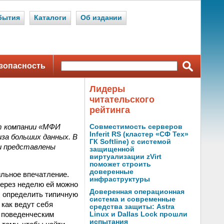
бытия
Каталоги
Об издании
зопасность
Лидеры
читательского
рейтинга
т компании «МФИ
Совместимость серверов
Inferit RS (кластер «СФ Тех»
за больших данных. В
ГК Softline) с системой
ли представлены
защищенной
виртуализации zVirt
поможет строить
доверенные
ильное впечатление.
инфраструктуры
через неделю ей можно
Доверенная операционная
ы определить типичную
система и современные
 как ведут себя
средства защиты: Astra
м поведенческим
Linux и Dallas Lock прошли
испытания