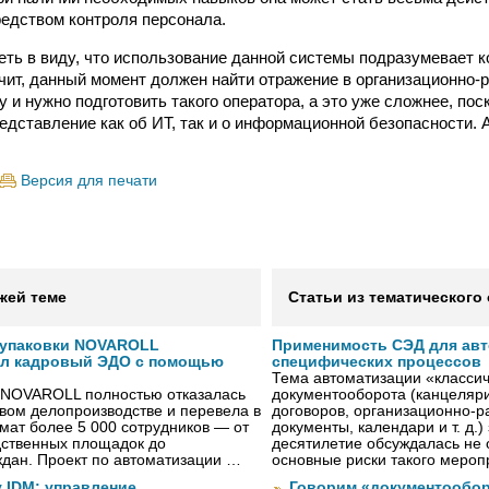
едством контроля персонала.
еть в виду, что использование данной системы подразумевает к
ачит, данный момент должен найти отражение в организационно
 и нужно подготовить такого оператора, а это уже сложнее, пос
едставление как об ИТ, так и о информационной безопасности. 
Версия для печати
жей теме
Статьи из тематического
 упаковки NOVAROLL
Применимость СЭД для ав
ал кадровый ЭДО с помощью
специфических процессов
Тема автоматизации «классич
 NOVAROLL полностью отказалась
документооборота (канцеляри
овом делопроизводстве и перевела в
договоров, организационно-
ат более 5 000 сотрудников — от
документы, календари и т. д.)
дственных площадок до
десятилетие обсуждалась не 
дан. Проект по автоматизации …
основные риски такого меро
 IDM: управление
Говорим «документообор