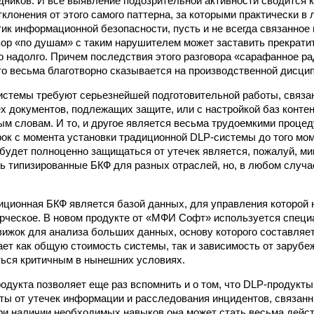
дников. И все выявление подозрительной активности сводится к
клонения от этого самого паттерна, за которыми практически в
ик информационной безопасности, пусть и не всегда связанное
вор «по душам» с таким нарушителем может заставить прекрати
о надолго. Причем последствия этого разговора «сарафанное р
это весьма благотворно сказывается на производственной дисци
истемы требуют серьезнейшей подготовительной работы, связа
х документов, подлежащих защите, или с настройкой баз конте
ым словам. И то, и другое является весьма трудоемкими процед
ок с момента установки традиционной DLP-системы до того моме
удет полноценно защищаться от утечек является, пожалуй, ми
ть типизированные БКФ для разных отраслей, но, в любом случа
диционная БКФ является базой данных, для управления которой
рческое. В новом продукте от «МФИ Софт» используется спец
ижок для анализа больших данных, основу которого составляе
ает как общую стоимость системы, так и зависимость от заруб
ться критичным в нынешних условиях.
родукта позволяет еще раз вспомнить и о том, что DLP-продукты
ы от утечек информации и расследования инцидентов, связан
ри наличии необходимых навыков она может стать весьма дейс