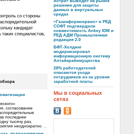
Астра» выводит на рынок
решение для защиты
данных в виртуальных
средах
онтроль со стороны
-распорядительной
«Газинформсервис» и РЕД
СОФТ подтвердили
кольку кандидат
совместимость Ankey IDM и
А таких специалистов,
РЕД АДМ Промышленная
редакция 2.0
БФТ-Холдинг
модернизировал
информационную систему
Алтайкрайимущества
28% работодателей
опасаются ухода
сотрудников из-за уровня
заработной платы
 обзора
Мы в социальных
томатизации
сетях
еского»
я, согласование
распорядительные
 за последнее
одну тысячу раз,
приятия неоднократно …
от», подразумеваем