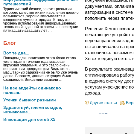
получили возможность
путешествий
документами, оплачива
Туристический бизнес, за счет развития
авторизации в системе 
которого качество жизни населения должно
повышаться, хорошо вписывается в
пополнить через платё
концепцию «умного города». К тому же
уровень использования информационных
технологий в данной отрасли за последние
Решение Xerox позволи
пятнадцать-двадцать лет …
печатающие устройства
перенаправления задан
Блог
останавливался на про
становилось невозможн
Вот те два...
Xerox в единую сеть с
Поводом для написания этого блога стала
уже вторая в течение года массовая
вирусная эпидемия. И это стало очень
В результате реализац
неприятным прецедентом. Ведь столь
масштабных заражений не было уже очень
оптимизировала работу
давно. Впрочем, данная ситуация была
ожидаемой. Эпидемию вызвали …
внедрила систему дост
услугам учреждение по
Не все апдейты одинаково
дохода.
полезны
Утечки бывают разными
Другие статьи
Вер
Здравствуй, племя младое,
незнакомое...
Инновации для сетей X5