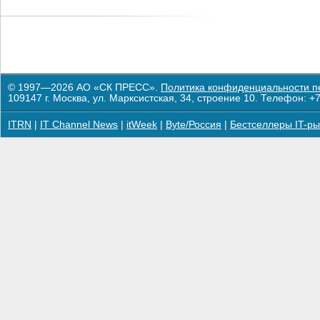
© 1997—2026 АО «СК ПРЕСС».
Политика конфиденциальности п
109147 г. Москва, ул. Марксистская, 34, строение 10. Телефон: +7
ITRN
|
IT Channel News
|
itWeek
|
Byte/Россия
|
Бестселлеры IT-ры