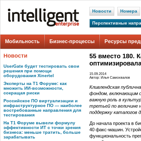
Новости
Номера
Перспективные напр
Мобильность
Бизнес-процессы
Ресурсы пред
Новости
55 вместо 180. 
оптимизировала
UserGate будет тестировать свои
решения при помощи
15.09.2014
оборудования Xinertel
Автор: Илья Самохвалов
Эксперты на Т1 Форуме: как
Кливлендская публична
множить ИИ-возможности,
фондом, включающим о
сокращая риски
важную роль в культур
Российское ПО виртуализации и
третьей по величине 
инфраструктурное ПО — наиболее
востребованные направления для
поддержку каталогов 
тестирования
До начала проекта в б
На Т1 Форуме вывели формулу
эффективности ИТ с точки зрения
40 факс-машин. Устрой
бизнеса: меньше тратить, больше
функциональность преп
зарабатывать