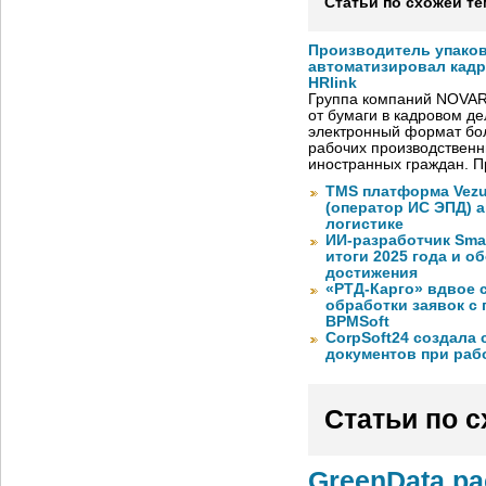
Статьи по схожей те
Производитель упако
автоматизировал кад
HRlink
Группа компаний NOVAR
от бумаги в кадровом д
электронный формат бол
рабочих производствен
иностранных граждан. П
TMS платформа Vezu
(оператор ИС ЭПД) 
логистике
ИИ-разработчик Sma
итоги 2025 года и 
достижения
«РТД-Карго» вдвое 
обработки заявок с
BPMSoft
CorpSoft24 создала
документов при раб
Статьи по 
GreenData р