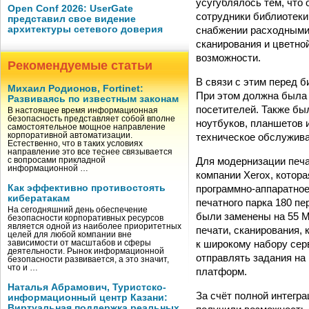
усугублялось тем, что
Open Conf 2026: UserGate
сотрудники библиотеки
представил свое видение
снабжении расходными 
архитектуры сетевого доверия
сканирования и цветной
возможности.
Рекомендуемые статьи
В связи с этим перед б
Михаил Родионов, Fortinet:
При этом должна была
Развиваясь по известным законам
посетителей. Также бы
В настоящее время информационная
безопасность представляет собой вполне
ноутбуков, планшетов 
самостоятельное мощное направление
техническое обслужива
корпоративной автоматизации.
Естественно, что в таких условиях
направление это все теснее связывается
Для модернизации печа
с вопросами прикладной
информационной …
компании Xerox, котор
программно-аппаратное
Как эффективно противостоять
кибератакам
печатного парка 180 п
На сегодняшний день обеспечение
были заменены на 55 М
безопасности корпоративных ресурсов
является одной из наиболее приоритетных
печати, сканирования,
целей для любой компании вне
к широкому набору сер
зависимости от масштабов и сферы
деятельности. Рынок информационной
отправлять задания на
безопасности развивается, а это значит,
что и …
платформ.
Наталья Абрамович, Туристско-
За счёт полной интегр
информационный центр Казани:
Виртуальная поддержка реальных