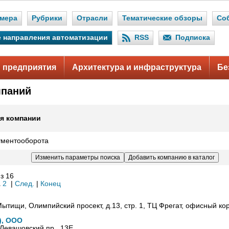
мера
Рубрики
Отрасли
Тематические обзоры
Со
 направления автоматизации
RSS
Подписка
 предприятия
Архитектура и инфраструктура
Бе
мпаний
я компании
ументооборота
з 16
1
2
|
След.
|
Конец
Мытищи, Олимпийский просект, д.13, стр. 1, ТЦ Фрегат, офисный кор
), ООО
 Левашовский пр., 13Е