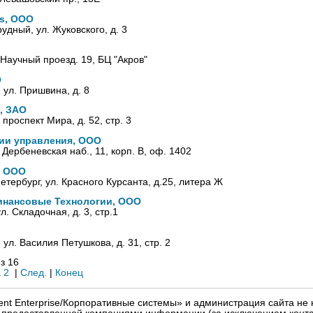
ns, ООО
рудный, ул. Жуковского, д. 3
 Научный проезд. 19, БЦ "Акров"
О
, ул. Пришвина, д. 8
p, ЗАО
 проспект Мира, д. 52, стр. 3
гии управления, ООО
, Дербеневская наб., 11, корп. В, оф. 1402
, ООО
Петербург, ул. Красного Курсанта, д.25, литера Ж
нансовые Технологии, ООО
л. Складочная, д. 3, стр.1
, ул. Василия Петушкова, д. 31, стр. 2
з 16
1
2
|
След.
|
Конец
igent Enterprise/Корпоративные системы» и администрация сайта не 