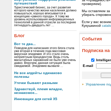
за «правдивость
путешествий
проверяем).
Туристический бизнес, за счет развития
которого качество жизни населения должно
Мы оставляем за 
повышаться, хорошо вписывается в
убирать открове
концепцию «умного города». К тому же
уровень использования информационных
Если у вас возни
технологий в данной отрасли за последние
Кукушкиной
catal
пятнадцать-двадцать лет …
Блог
События
Вот те два...
Поводом для написания этого блога стала
Подписка на
уже вторая в течение года массовая
вирусная эпидемия. И это стало очень
неприятным прецедентом. Ведь столь
Intellig
масштабных заражений не было уже очень
давно. Впрочем, данная ситуация была
E-mail
ожидаемой. Эпидемию вызвали …
Не все апдейты одинаково
полезны
Утечки бывают разными
Управление по
Здравствуй, племя младое,
незнакомое...
Инновации для сетей X5