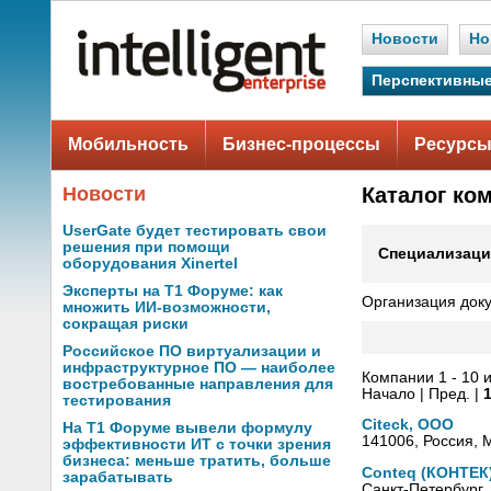
Новости
Но
Перспективные
Мобильность
Бизнес-процессы
Ресурсы
Новости
Каталог ко
UserGate будет тестировать свои
решения при помощи
Специализаци
оборудования Xinertel
Эксперты на Т1 Форуме: как
Организация док
множить ИИ-возможности,
сокращая риски
Российское ПО виртуализации и
инфраструктурное ПО — наиболее
Компании 1 - 10 и
востребованные направления для
Начало | Пред. |
тестирования
Citeck, ООО
На Т1 Форуме вывели формулу
141006, Россия, 
эффективности ИТ с точки зрения
бизнеса: меньше тратить, больше
Conteq (КОНТЕК
зарабатывать
Санкт-Петербург,