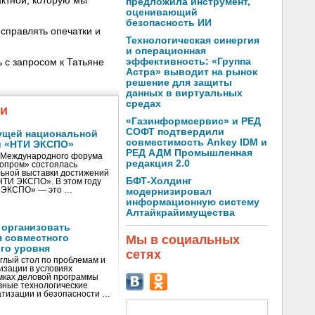
ктной, которую мы
предложила инструмент,
оценивающий
безопасность ИИ
справлять опечатки и
Технологическая синергия
и операционная
эффективность: «Группа
 с запросом к Татьяне
Астра» выводит на рынок
решение для защиты
данных в виртуальных
средах
жи
«Газинформсервис» и РЕД
СОФТ подтвердили
ущей национальной
совместимость Ankey IDM и
и «НТИ ЭКСПО»
РЕД АДМ Промышленная
V Международного форума
редакция 2.0
нопром» состоялась
ьной выставки достижений
БФТ-Холдинг
«НТИ ЭКСПО». В этом году
И ЭКСПО» — это …
модернизировал
информационную систему
Алтайкрайимущества
 организовать
я совместного
Мы в социальных
го уровня
сетях
глый стол по проблемам и
зации в условиях
мках деловой программы
вные технологические
тизации и безопасности …