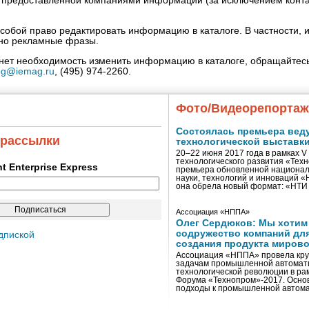
» предоставленной компаниями информации (за исключением конта
собой право редактировать информацию в каталоге. В частности, и
нно рекламные фразы.
кнет необходимость изменить информацию в каталоге, обращайтесь
og@iemag.ru
, (495) 974-2260.
Фото/Видеорепорта
Состоялась премьера вед
 рассылки
технологической выставк
20–22 июня 2017 года в рамках 
технологического развития «Тех
ent Enterprise Express
премьера обновленной национал
науки, технологий и инноваций 
она обрела новый формат: «НТ
Ассоциация «НППА»
Олег Сердюков: Мы хотим
содружество компаний дл
дпиской
создания продукта мирово
Ассоциация «НППА» провела кру
задачам промышленной автомати
технологической революции в ра
Форума «Технопром»-2017. Осно
подходы к промышленной автома