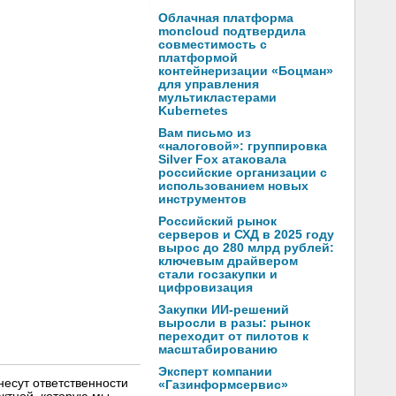
Облачная платформа
moncloud подтвердила
совместимость с
платформой
контейнеризации «Боцман»
для управления
мультикластерами
Kubernetes
Вам письмо из
«налоговой»: группировка
Silver Fox атаковала
российские организации с
использованием новых
инструментов
Российский рынок
серверов и СХД в 2025 году
вырос до 280 млрд рублей:
ключевым драйвером
стали госзакупки и
цифровизация
Закупки ИИ-решений
выросли в разы: рынок
переходит от пилотов к
масштабированию
Эксперт компании
несут ответственности
«Газинформсервис»