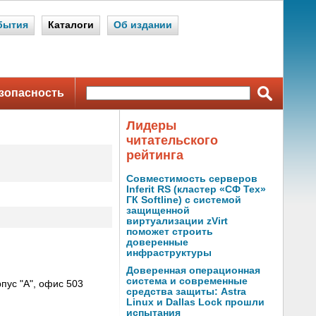
бытия
Каталоги
Об издании
зопасность
Лидеры
читательского
рейтинга
Совместимость серверов
Inferit RS (кластер «СФ Тех»
ГК Softline) с системой
защищенной
виртуализации zVirt
поможет строить
доверенные
инфраструктуры
Доверенная операционная
система и современные
пус "А", офис 503
средства защиты: Astra
Linux и Dallas Lock прошли
испытания