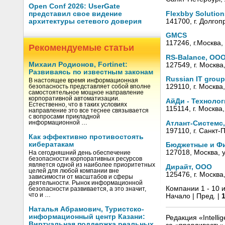
Open Conf 2026: UserGate
Flexbby Solutio
представил свое видение
141700, г. Долгоп
архитектуры сетевого доверия
GMCS
117246, г.Москва,
Рекомендуемые статьи
RS-Balance, ОО
Михаил Родионов, Fortinet:
127549, г. Москва
Развиваясь по известным законам
Russian IT grou
В настоящее время информационная
129110, г. Москва,
безопасность представляет собой вполне
самостоятельное мощное направление
корпоративной автоматизации.
АйДи - Техноло
Естественно, что в таких условиях
115114, г. Москва
направление это все теснее связывается
с вопросами прикладной
Атлант-Системс
информационной …
197110, г. Санкт-
Как эффективно противостоять
кибератакам
Бюджетные и Фи
127018, Москва, у
На сегодняшний день обеспечение
безопасности корпоративных ресурсов
является одной из наиболее приоритетных
Дирайт, ООО
целей для любой компании вне
125476, г. Москва
зависимости от масштабов и сферы
деятельности. Рынок информационной
Компании 1 - 10 и
безопасности развивается, а это значит,
что и …
Начало | Пред. |
Наталья Абрамович, Туристско-
информационный центр Казани:
Редакция «Intell
Виртуальная поддержка реальных