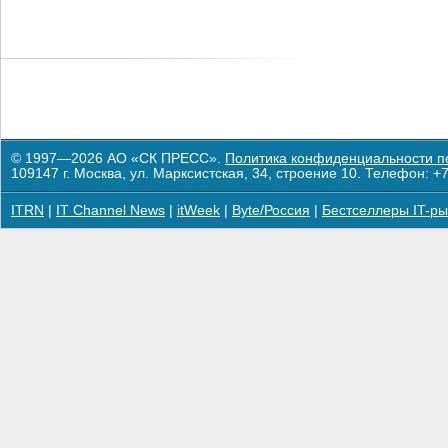
© 1997—2026 АО «СК ПРЕСС».
Политика конфиденциальности п
109147 г. Москва, ул. Марксистская, 34, строение 10. Телефон: +7
ITRN
|
IT Channel News
|
itWeek
|
Byte/Россия
|
Бестселлеры IT-ры