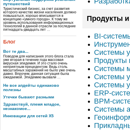
Разработк
путешествий
Туристический бизнес, за счет развития
которого качество жизни населения должно
повышаться, хорошо вписывается в
Продукты и
концепцию «умного города». К тому же
уровень использования информационных
технологий в данной отрасли за последние
пятнадцать-двадцать лет …
BI-систем
Блог
Инструмен
Системы у
Вот те два...
Поводом для написания этого блога стала
Продукты 
уже вторая в течение года массовая
вирусная эпидемия. И это стало очень
Системы м
неприятным прецедентом. Ведь столь
масштабных заражений не было уже очень
давно. Впрочем, данная ситуация была
Системы у
ожидаемой. Эпидемию вызвали …
Системы у
Не все апдейты одинаково
полезны
ERP-сист
Утечки бывают разными
BPM-сист
Здравствуй, племя младое,
Системы а
незнакомое...
Геоинформ
Инновации для сетей X5
Прикладн