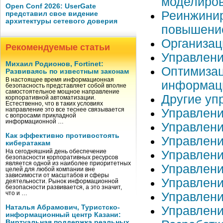
моделиро
Open Conf 2026: UserGate
Реинжинир
представил свое видение
архитектуры сетевого доверия
повышени
Организац
Рекомендуемые статьи
Управлени
Михаил Родионов, Fortinet:
Оптимизац
Развиваясь по известным законам
В настоящее время информационная
информац
безопасность представляет собой вполне
самостоятельное мощное направление
Другие уп
корпоративной автоматизации.
Естественно, что в таких условиях
Управлен
направление это все теснее связывается
с вопросами прикладной
информационной …
Управлени
Как эффективно противостоять
Управлени
кибератакам
Управлен
На сегодняшний день обеспечение
безопасности корпоративных ресурсов
является одной из наиболее приоритетных
Управлени
целей для любой компании вне
зависимости от масштабов и сферы
Управлен
деятельности. Рынок информационной
безопасности развивается, а это значит,
Управлен
что и …
Наталья Абрамович, Туристско-
Управлени
информационный центр Казани:
Виртуальная поддержка реальных