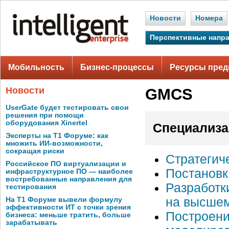
Новости
Номера
Перспективные напр
Мобильность
Бизнес-процессы
Ресурсы пред
Новости
GMCS
UserGate будет тестировать свои
решения при помощи
оборудования Xinertel
Специализа
Эксперты на Т1 Форуме: как
множить ИИ-возможности,
сокращая риски
Стратегич
Российское ПО виртуализации и
Постановк
инфраструктурное ПО — наиболее
востребованные направления для
Разработк
тестирования
на высшем
На Т1 Форуме вывели формулу
эффективности ИТ с точки зрения
Построени
бизнеса: меньше тратить, больше
зарабатывать