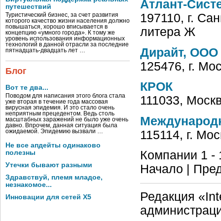
Атлант-Сист
путешествий
197110, г. Сан
Туристический бизнес, за счет развития
которого качество жизни населения должно
повышаться, хорошо вписывается в
литера Ж
концепцию «умного города». К тому же
уровень использования информационных
технологий в данной отрасли за последние
Дирайт, ООО
пятнадцать-двадцать лет …
125476, г. Мо
Блог
КРОК
Вот те два...
Поводом для написания этого блога стала
111033, Москв
уже вторая в течение года массовая
вирусная эпидемия. И это стало очень
неприятным прецедентом. Ведь столь
Международ
масштабных заражений не было уже очень
давно. Впрочем, данная ситуация была
115114, г. Мос
ожидаемой. Эпидемию вызвали …
Не все апдейты одинаково
Компании 1 - 
полезны
Утечки бывают разными
Начало | Пред
Здравствуй, племя младое,
незнакомое...
Редакция «Int
Инновации для сетей X5
администраци