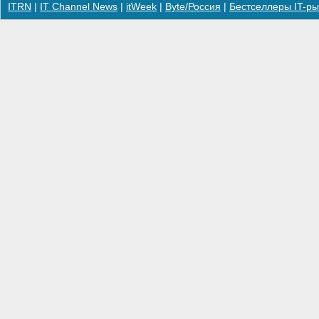
ITRN
|
IT Channel News
|
itWeek
|
Byte/Россия
|
Бестселлеры IT-ры