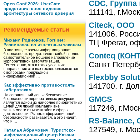
CDC, Группа
Open Conf 2026: UserGate
представил свое видение
111141, г.Мос
архитектуры сетевого доверия
Citeck, ООО
Рекомендуемые статьи
141006, Росси
Михаил Родионов, Fortinet:
ТЦ Фрегат, оф
Развиваясь по известным законам
В настоящее время информационная
Conteq (КОН
безопасность представляет собой вполне
самостоятельное мощное направление
корпоративной автоматизации.
Санкт-Петербу
Естественно, что в таких условиях
направление это все теснее связывается
с вопросами прикладной
Flexbby Solu
информационной …
141700, г. До
Как эффективно противостоять
кибератакам
На сегодняшний день обеспечение
GMCS
безопасности корпоративных ресурсов
является одной из наиболее приоритетных
117246, г.Мос
целей для любой компании вне
зависимости от масштабов и сферы
деятельности. Рынок информационной
безопасности развивается, а это значит,
RS-Balance,
что и …
127549, г. Мо
Наталья Абрамович, Туристско-
информационный центр Казани:
Виртуальная поддержка реальных