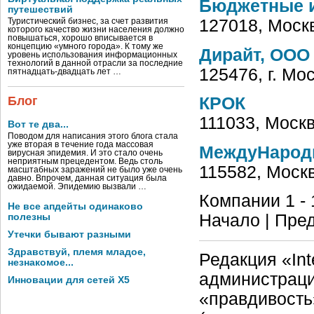
Бюджетные и
путешествий
127018, Москв
Туристический бизнес, за счет развития
которого качество жизни населения должно
повышаться, хорошо вписывается в
концепцию «умного города». К тому же
Дирайт, ООО
уровень использования информационных
технологий в данной отрасли за последние
125476, г. Мо
пятнадцать-двадцать лет …
Блог
КРОК
111033, Москв
Вот те два...
Поводом для написания этого блога стала
уже вторая в течение года массовая
МеждуНарод
вирусная эпидемия. И это стало очень
неприятным прецедентом. Ведь столь
115582, Москв
масштабных заражений не было уже очень
давно. Впрочем, данная ситуация была
ожидаемой. Эпидемию вызвали …
Компании 1 - 
Не все апдейты одинаково
Начало | Пред
полезны
Утечки бывают разными
Здравствуй, племя младое,
Редакция «Int
незнакомое...
администраци
Инновации для сетей X5
«правдивость