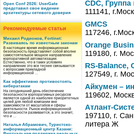
CDC, Группа
Open Conf 2026: UserGate
представил свое видение
111141, г.Мос
архитектуры сетевого доверия
GMCS
Рекомендуемые статьи
117246, г.Мос
Михаил Родионов, Fortinet:
Развиваясь по известным законам
Orange Busin
В настоящее время информационная
119180, г. Мо
безопасность представляет собой вполне
самостоятельное мощное направление
корпоративной автоматизации.
Естественно, что в таких условиях
RS-Balance,
направление это все теснее связывается
с вопросами прикладной
127549, г. Мо
информационной …
Как эффективно противостоять
Айкумен – и
кибератакам
На сегодняшний день обеспечение
119602, Москв
безопасности корпоративных ресурсов
является одной из наиболее приоритетных
целей для любой компании вне
Атлант-Сист
зависимости от масштабов и сферы
деятельности. Рынок информационной
безопасности развивается, а это значит,
197110, г. Сан
что и …
литера Ж
Наталья Абрамович, Туристско-
информационный центр Казани:
Виртуальная поддержка реальных