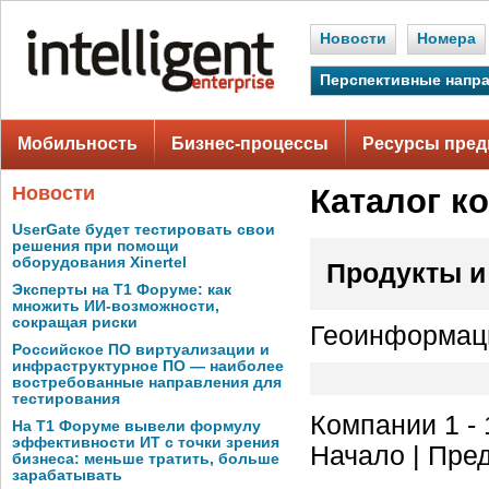
Новости
Номера
Перспективные напр
Мобильность
Бизнес-процессы
Ресурсы пред
Новости
Каталог к
UserGate будет тестировать свои
решения при помощи
оборудования Xinertel
Продукты и
Эксперты на Т1 Форуме: как
множить ИИ-возможности,
сокращая риски
Геоинформаци
Российское ПО виртуализации и
инфраструктурное ПО — наиболее
востребованные направления для
тестирования
Компании 1 - 
На Т1 Форуме вывели формулу
эффективности ИТ с точки зрения
Начало | Пред
бизнеса: меньше тратить, больше
зарабатывать