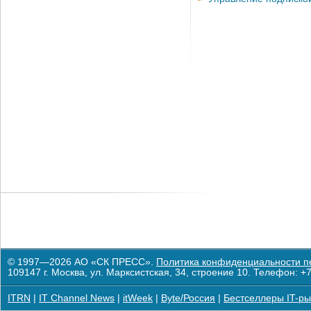
© 1997—2026 АО «СК ПРЕСС».
Политика конфиденциальности п
109147 г. Москва, ул. Марксистская, 34, строение 10. Телефон: +7
ITRN
|
IT Channel News
|
itWeek
|
Byte/Россия
|
Бестселлеры IT-ры