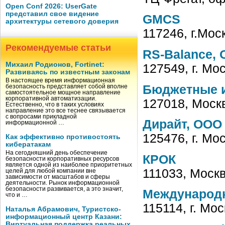
Open Conf 2026: UserGate
представил свое видение
GMCS
архитектуры сетевого доверия
117246, г.Мос
Рекомендуемые статьи
RS-Balance,
Михаил Родионов, Fortinet:
127549, г. Мо
Развиваясь по известным законам
В настоящее время информационная
Бюджетные и
безопасность представляет собой вполне
самостоятельное мощное направление
корпоративной автоматизации.
127018, Москв
Естественно, что в таких условиях
направление это все теснее связывается
с вопросами прикладной
Дирайт, ООО
информационной …
125476, г. Мо
Как эффективно противостоять
кибератакам
На сегодняшний день обеспечение
КРОК
безопасности корпоративных ресурсов
является одной из наиболее приоритетных
111033, Москв
целей для любой компании вне
зависимости от масштабов и сферы
деятельности. Рынок информационной
безопасности развивается, а это значит,
Международ
что и …
115114, г. Мос
Наталья Абрамович, Туристско-
информационный центр Казани:
Виртуальная поддержка реальных