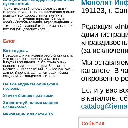
Монолит-Инф
путешествий
191123, г. Са
Туристический бизнес, за счет развития
которого качество жизни населения должно
повышаться, хорошо вписывается в
концепцию «умного города». К тому же
уровень использования информационных
Редакция «Int
технологий в данной отрасли за последние
пятнадцать-двадцать лет …
администраци
Блог
«правдивость
(за исключен
Вот те два...
Поводом для написания этого блога стала
уже вторая в течение года массовая
Мы оставляем
вирусная эпидемия. И это стало очень
неприятным прецедентом. Ведь столь
каталоге. В ч
масштабных заражений не было уже очень
давно. Впрочем, данная ситуация была
ожидаемой. Эпидемию вызвали …
откровенно р
Не все апдейты одинаково
полезны
Если у вас в
Утечки бывают разными
в каталоге, о
Здравствуй, племя младое,
catalog@iema
незнакомое...
Инновации для сетей X5
События