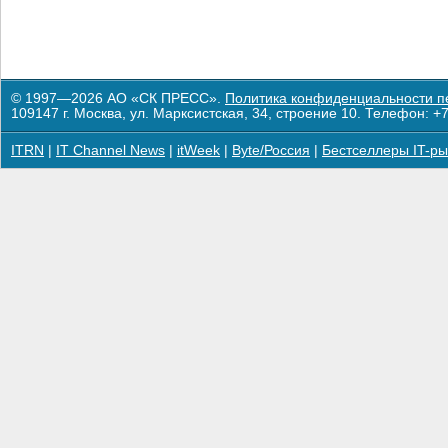
© 1997—2026 АО «СК ПРЕСС».
Политика конфиденциальности п
109147 г. Москва, ул. Марксистская, 34, строение 10. Телефон: +7
ITRN
|
IT Channel News
|
itWeek
|
Byte/Россия
|
Бестселлеры IT-ры