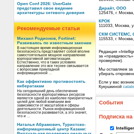
Open Conf 2026: UserGate
Дирайт, ООО
представил свое видение
125476, г. Москва
архитектуры сетевого доверия
КРОК
111033, Москва, у
Рекомендуемые статьи
СКМ СИСТЕМС,
Михаил Родионов, Fortinet:
115533, г. Москв
Развиваясь по известным законам
В настоящее время информационная
Редакция «Intell
безопасность представляет собой вполне
самостоятельное мощное направление
за «правдивость
корпоративной автоматизации.
проверяем).
Естественно, что в таких условиях
направление это все теснее связывается
Мы оставляем за 
с вопросами прикладной
информационной …
убирать открове
Как эффективно противостоять
Если у вас возни
кибератакам
Кукушкиной
catal
На сегодняшний день обеспечение
безопасности корпоративных ресурсов
является одной из наиболее приоритетных
События
целей для любой компании вне
зависимости от масштабов и сферы
деятельности. Рынок информационной
безопасности развивается, а это значит,
Подписка на
что и …
Наталья Абрамович, Туристско-
Intellig
информационный центр Казани:
Виртуальная поддержка реальных