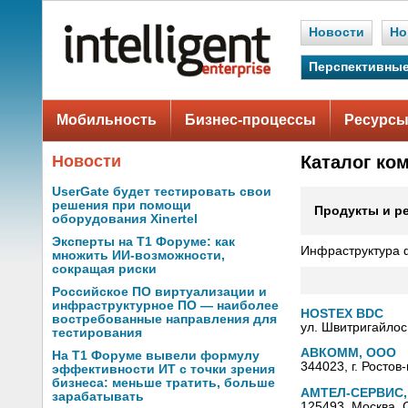
Новости
Но
Перспективные
Мобильность
Бизнес-процессы
Ресурсы
Новости
Каталог ко
UserGate будет тестировать свои
решения при помощи
Продукты и р
оборудования Xinertel
Эксперты на Т1 Форуме: как
Инфраструктура 
множить ИИ-возможности,
сокращая риски
Российское ПО виртуализации и
инфраструктурное ПО — наиболее
HOSTEX BDC
востребованные направления для
ул. Швитригайлос
тестирования
АВКОММ, ООО
На Т1 Форуме вывели формулу
344023, г. Ростов
эффективности ИТ с точки зрения
бизнеса: меньше тратить, больше
АМТЕЛ-СЕРВИС,
зарабатывать
125493, Москва. 