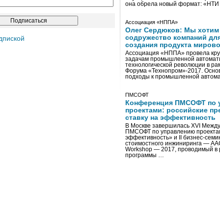
она обрела новый формат: «НТ
Ассоциация «НППА»
Олег Сердюков: Мы хотим
содружество компаний дл
дпиской
создания продукта мирово
Ассоциация «НППА» провела кру
задачам промышленной автомати
технологической революции в ра
Форума «Технопром»-2017. Осно
подходы к промышленной автома
ПМСОФТ
Конференция ПМСОФТ по 
проектами: российские пр
ставку на эффективность
В Москве завершилась XVI Межд
ПМСОФТ по управлению проекта
эффективность» и II бизнес-сем
стоимостного инжиниринга — AA
Workshop — 2017, проводимый в 
программы …