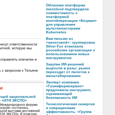
Облачная платформа
moncloud подтвердила
совместимость с
платформой
контейнеризации «Боцман»
для управления
мультикластерами
Kubernetes
Вам письмо из
«налоговой»: группировка
несут ответственности
Silver Fox атаковала
ктной, которую мы
российские организации с
использованием новых
инструментов
справлять опечатки и
Закупки ИИ-решений
выросли в разы: рынок
 с запросом к Татьяне
переходит от пилотов к
масштабированию
Эксперт компании
«Газинформсервис»
жи
предложила инструмент,
оценивающий
ущей национальной
безопасность ИИ
и «НТИ ЭКСПО»
Технологическая синергия
V Международного форума
и операционная
нопром» состоялась
ьной выставки достижений
эффективность: «Группа
«НТИ ЭКСПО». В этом году