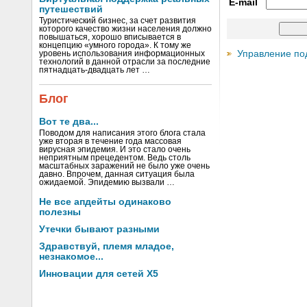
E-mail
путешествий
Туристический бизнес, за счет развития
которого качество жизни населения должно
повышаться, хорошо вписывается в
концепцию «умного города». К тому же
Управление по
уровень использования информационных
технологий в данной отрасли за последние
пятнадцать-двадцать лет …
Блог
Вот те два...
Поводом для написания этого блога стала
уже вторая в течение года массовая
вирусная эпидемия. И это стало очень
неприятным прецедентом. Ведь столь
масштабных заражений не было уже очень
давно. Впрочем, данная ситуация была
ожидаемой. Эпидемию вызвали …
Не все апдейты одинаково
полезны
Утечки бывают разными
Здравствуй, племя младое,
незнакомое...
Инновации для сетей X5