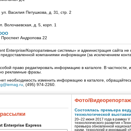
, ул. Василия Петушкова, д. 31, стр. 2
л. Волочаевская, д. 5, корп. 1
 ООО
а, Проспект Андропова 22
igent Enterprise/Корпоративные системы» и администрация сайта не 
» предоставленной компаниями информации (за исключением конта
собой право редактировать информацию в каталоге. В частности, и
нно рекламные фразы.
кнет необходимость изменить информацию в каталоге, обращайтесь
og@iemag.ru
, (495) 974-2260.
Фото/Видеорепорта
Состоялась премьера вед
 рассылки
технологической выставк
20–22 июня 2017 года в рамках 
технологического развития «Тех
ent Enterprise Express
премьера обновленной национал
науки, технологий и инноваций 