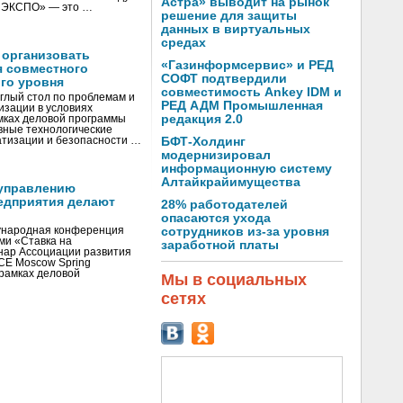
Астра» выводит на рынок
И ЭКСПО» — это …
решение для защиты
данных в виртуальных
средах
 организовать
«Газинформсервис» и РЕД
я совместного
СОФТ подтвердили
го уровня
совместимость Ankey IDM и
глый стол по проблемам и
РЕД АДМ Промышленная
зации в условиях
редакция 2.0
мках деловой программы
вные технологические
тизации и безопасности …
БФТ-Холдинг
модернизировал
информационную систему
Алтайкрайимущества
управлению
едприятия делают
28% работодателей
опасаются ухода
ународная конференция
сотрудников из-за уровня
ми «Ставка на
заработной платы
инар Ассоциации развития
CE Moscow Spring
рамках деловой
Мы в социальных
сетях