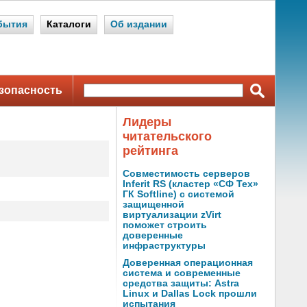
бытия
Каталоги
Об издании
зопасность
Лидеры
читательского
рейтинга
Совместимость серверов
Inferit RS (кластер «СФ Тех»
ГК Softline) с системой
защищенной
виртуализации zVirt
поможет строить
доверенные
инфраструктуры
Доверенная операционная
система и современные
средства защиты: Astra
Linux и Dallas Lock прошли
испытания