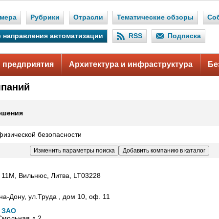
мера
Рубрики
Отрасли
Тематические обзоры
Со
 направления автоматизации
RSS
Подписка
 предприятия
Архитектура и инфраструктура
Бе
мпаний
ешения
физической безопасности
 11М, Вильнюс, Литва, LT03228
-на-Дону, ул.Труда , дом 10, оф. 11
 ЗАО
Смольная д.2