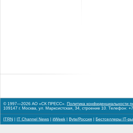
© 1997—2026 АО «СК ПРЕСС».
Политика конфиденциальности п
109147 г. Москва, ул. Марксистская, 34, строение 10. Телефон: +7
ITRN
|
IT Channel News
|
itWeek
|
Byte/Россия
|
Бестселлеры IT-ры