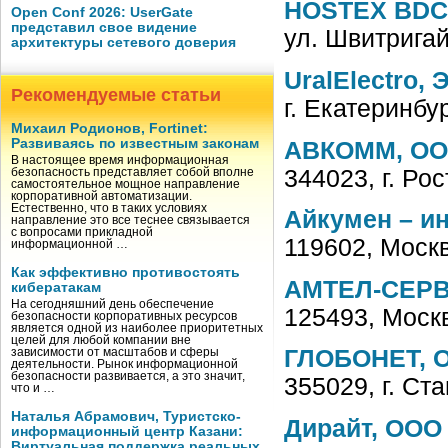
HOSTEX BDC
Open Conf 2026: UserGate
представил свое видение
ул. Швитрига
архитектуры сетевого доверия
UralElectro,
Рекомендуемые статьи
г. Екатеринбу
Михаил Родионов, Fortinet:
Развиваясь по известным законам
АВКОММ, О
В настоящее время информационная
344023, г. Рос
безопасность представляет собой вполне
самостоятельное мощное направление
корпоративной автоматизации.
Естественно, что в таких условиях
Айкумен – и
направление это все теснее связывается
с вопросами прикладной
119602, Москв
информационной …
Как эффективно противостоять
АМТЕЛ-СЕРВ
кибератакам
На сегодняшний день обеспечение
125493, Моск
безопасности корпоративных ресурсов
является одной из наиболее приоритетных
целей для любой компании вне
ГЛОБОНЕТ, 
зависимости от масштабов и сферы
деятельности. Рынок информационной
безопасности развивается, а это значит,
355029, г. Ст
что и …
Наталья Абрамович, Туристско-
Дирайт, ООО
информационный центр Казани:
Виртуальная поддержка реальных