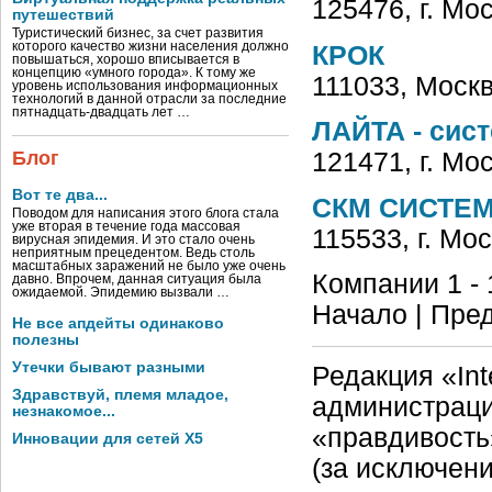
125476, г. Мо
путешествий
Туристический бизнес, за счет развития
которого качество жизни населения должно
КРОК
повышаться, хорошо вписывается в
концепцию «умного города». К тому же
111033, Москв
уровень использования информационных
технологий в данной отрасли за последние
пятнадцать-двадцать лет …
ЛАЙТА - сис
Блог
121471, г. Мо
Вот те два...
СКМ СИСТЕМ
Поводом для написания этого блога стала
уже вторая в течение года массовая
115533, г. Мо
вирусная эпидемия. И это стало очень
неприятным прецедентом. Ведь столь
масштабных заражений не было уже очень
Компании 1 - 
давно. Впрочем, данная ситуация была
ожидаемой. Эпидемию вызвали …
Начало | Пред
Не все апдейты одинаково
полезны
Утечки бывают разными
Редакция «Int
Здравствуй, племя младое,
администраци
незнакомое...
«правдивость
Инновации для сетей X5
(за исключен