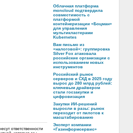
Облачная платформа
moncloud подтвердила
совместимость с
платформой
контейнеризации «Боцман»
для управления
мультикластерами
Kubernetes
Вам письмо из
«налоговой»: группировка
Silver Fox атаковала
российские организации с
использованием новых
инструментов
Российский рынок
серверов и СХД в 2025 году
вырос до 280 млрд рублей:
ключевым драйвером
стали госзакупки и
цифровизация
Закупки ИИ-решений
выросли в разы: рынок
переходит от пилотов к
масштабированию
Эксперт компании
несут ответственности
«Газинформсервис»