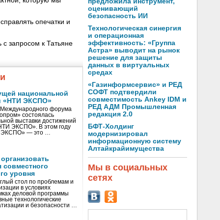
ктной, которую мы
предложила инструмент,
оценивающий
безопасность ИИ
справлять опечатки и
Технологическая синергия
и операционная
эффективность: «Группа
 с запросом к Татьяне
Астра» выводит на рынок
решение для защиты
данных в виртуальных
средах
жи
«Газинформсервис» и РЕД
СОФТ подтвердили
ущей национальной
совместимость Ankey IDM и
и «НТИ ЭКСПО»
РЕД АДМ Промышленная
V Международного форума
редакция 2.0
нопром» состоялась
ьной выставки достижений
БФТ-Холдинг
«НТИ ЭКСПО». В этом году
И ЭКСПО» — это …
модернизировал
информационную систему
Алтайкрайимущества
 организовать
я совместного
Мы в социальных
го уровня
сетях
глый стол по проблемам и
зации в условиях
мках деловой программы
вные технологические
тизации и безопасности …