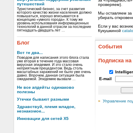
за «правдивость
путешествий
проверяем).
Туристический бизнес, за счет развития
которого качество жизни населения должно
Мы оставляем за 
повышаться, хорошо вписывается в
убирать открове
концепцию «умного города». К тому же
уровень использования информационных
Если у вас возни
технологий в данной отрасли за последние
Кукушкиной
catal
пятнадцать-двадцать лет …
Блог
События
Вот те два...
Поводом для написания этого блога стала
Подписка на
уже вторая в течение года массовая
вирусная эпидемия. И это стало очень
неприятным прецедентом. Ведь столь
Intellig
масштабных заражений не было уже очень
давно. Впрочем, данная ситуация была
E-mail
ожидаемой. Эпидемию вызвали …
Не все апдейты одинаково
полезны
Утечки бывают разными
Управление по
Здравствуй, племя младое,
незнакомое...
Инновации для сетей X5