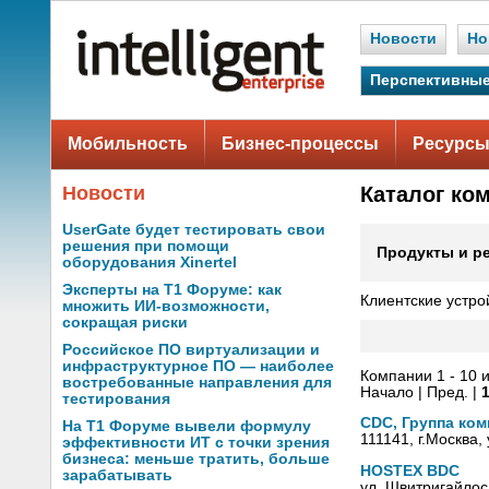
Новости
Но
Перспективные
Мобильность
Бизнес-процессы
Ресурсы
Новости
Каталог ко
UserGate будет тестировать свои
решения при помощи
Продукты и р
оборудования Xinertel
Эксперты на Т1 Форуме: как
Клиентские устро
множить ИИ-возможности,
сокращая риски
Российское ПО виртуализации и
инфраструктурное ПО — наиболее
Компании 1 - 10 и
востребованные направления для
Начало | Пред. |
тестирования
CDC, Группа ко
На Т1 Форуме вывели формулу
111141, г.Москва,
эффективности ИТ с точки зрения
бизнеса: меньше тратить, больше
HOSTEX BDC
зарабатывать
ул. Швитригайлос