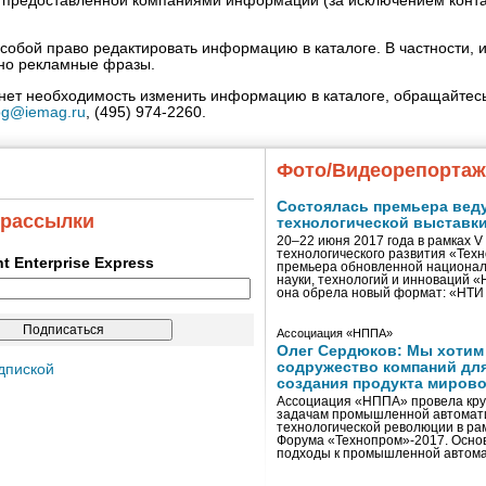
» предоставленной компаниями информации (за исключением конта
собой право редактировать информацию в каталоге. В частности, и
нно рекламные фразы.
кнет необходимость изменить информацию в каталоге, обращайтесь
og@iemag.ru
, (495) 974-2260.
Фото/Видеорепорта
Состоялась премьера вед
 рассылки
технологической выставк
20–22 июня 2017 года в рамках 
технологического развития «Тех
ent Enterprise Express
премьера обновленной национал
науки, технологий и инноваций 
она обрела новый формат: «НТ
Ассоциация «НППА»
Олег Сердюков: Мы хотим
содружество компаний дл
дпиской
создания продукта мирово
Ассоциация «НППА» провела кру
задачам промышленной автомати
технологической революции в ра
Форума «Технопром»-2017. Осно
подходы к промышленной автома