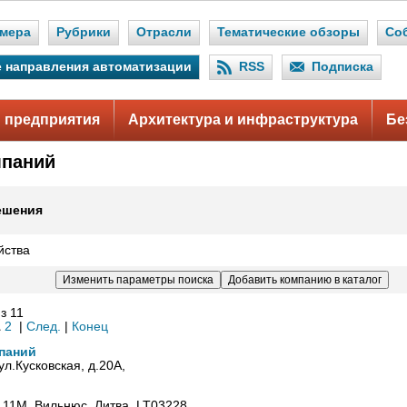
мера
Рубрики
Отрасли
Тематические обзоры
Со
 направления автоматизации
RSS
Подписка
 предприятия
Архитектура и инфраструктура
Бе
мпаний
ешения
йства
з 11
1
2
|
След.
|
Конец
мпаний
 ул.Кусковская, д.20А,
 11М, Вильнюс, Литва, LT03228