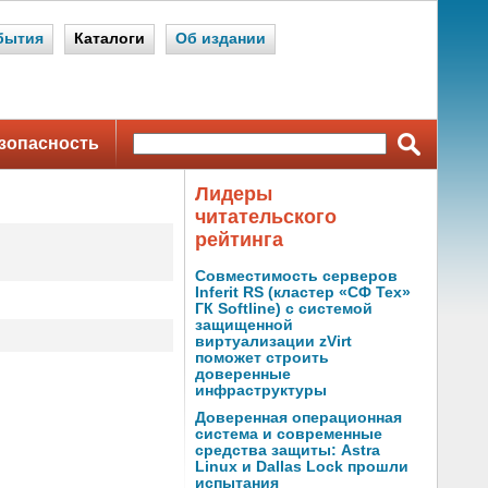
бытия
Каталоги
Об издании
зопасность
Лидеры
читательского
рейтинга
Совместимость серверов
Inferit RS (кластер «СФ Тех»
ГК Softline) с системой
защищенной
виртуализации zVirt
поможет строить
доверенные
инфраструктуры
Доверенная операционная
система и современные
средства защиты: Astra
Linux и Dallas Lock прошли
испытания