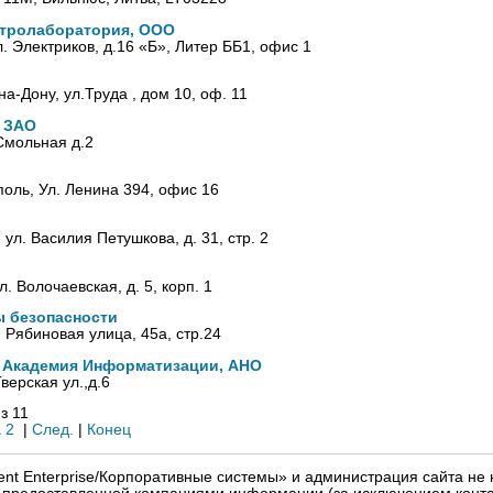
ектролаборатория, ООО
ул. Электриков, д.16 «Б», Литер ББ1, офис 1
-на-Дону, ул.Труда , дом 10, оф. 11
 ЗАО
Смольная д.2
поль, Ул. Ленина 394, офис 16
, ул. Василия Петушкова, д. 31, стр. 2
л. Волочаевская, д. 5, корп. 1
ы безопасности
, Рябиновая улица, 45а, стр.24
 Академия Информатизации, АНО
верская ул.,д.6
з 11
1
2
|
След.
|
Конец
igent Enterprise/Корпоративные системы» и администрация сайта не 