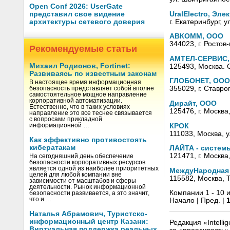
Open Conf 2026: UserGate
UralElectro, Эл
представил свое видение
г. Екатеринбург, 
архитектуры сетевого доверия
АВКОММ, ООО
344023, г. Ростов
Рекомендуемые статьи
АМТЕЛ-СЕРВИС,
Михаил Родионов, Fortinet:
125493, Москва. 
Развиваясь по известным законам
ГЛОБОНЕТ, ООО
В настоящее время информационная
355029, г. Ставро
безопасность представляет собой вполне
самостоятельное мощное направление
корпоративной автоматизации.
Дирайт, ООО
Естественно, что в таких условиях
125476, г. Москва
направление это все теснее связывается
с вопросами прикладной
КРОК
информационной …
111033, Москва, у
Как эффективно противостоять
кибератакам
ЛАЙТА - систем
121471, г. Москва
На сегодняшний день обеспечение
безопасности корпоративных ресурсов
является одной из наиболее приоритетных
МеждуНародная
целей для любой компании вне
115582, Москва, Т
зависимости от масштабов и сферы
деятельности. Рынок информационной
Компании 1 - 10 и
безопасности развивается, а это значит,
что и …
Начало | Пред. |
Наталья Абрамович, Туристско-
информационный центр Казани:
Редакция «Intell
Виртуальная поддержка реальных