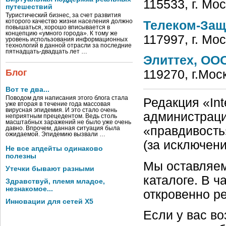
115533, г. Мо
путешествий
Туристический бизнес, за счет развития
которого качество жизни населения должно
Телеком-Защ
повышаться, хорошо вписывается в
концепцию «умного города». К тому же
117997, г. Мо
уровень использования информационных
технологий в данной отрасли за последние
пятнадцать-двадцать лет …
Элиттех, ОО
Блог
119270, г.Мос
Вот те два...
Поводом для написания этого блога стала
Редакция «Int
уже вторая в течение года массовая
вирусная эпидемия. И это стало очень
администраци
неприятным прецедентом. Ведь столь
масштабных заражений не было уже очень
«правдивость
давно. Впрочем, данная ситуация была
ожидаемой. Эпидемию вызвали …
(за исключен
Не все апдейты одинаково
полезны
Мы оставляем
Утечки бывают разными
каталоге. В ч
Здравствуй, племя младое,
незнакомое...
откровенно р
Инновации для сетей X5
Если у вас в