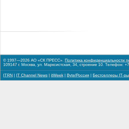
© 1997—2026 АО «СК ПРЕСС».
Политика конфиденциальности п
109147 г. Москва, ул. Марксистская, 34, строение 10. Телефон: +7
ITRN
|
IT Channel News
|
itWeek
|
Byte/Россия
|
Бестселлеры IT-ры