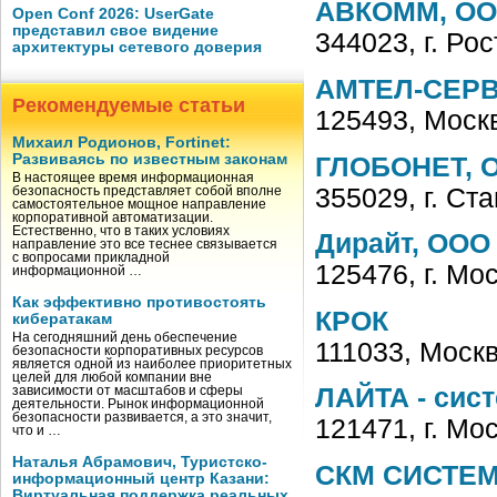
АВКОММ, О
Open Conf 2026: UserGate
представил свое видение
344023, г. Рос
архитектуры сетевого доверия
АМТЕЛ-СЕРВ
Рекомендуемые статьи
125493, Моск
Михаил Родионов, Fortinet:
Развиваясь по известным законам
ГЛОБОНЕТ, 
В настоящее время информационная
355029, г. Ст
безопасность представляет собой вполне
самостоятельное мощное направление
корпоративной автоматизации.
Естественно, что в таких условиях
Дирайт, ООО
направление это все теснее связывается
с вопросами прикладной
125476, г. Мо
информационной …
Как эффективно противостоять
КРОК
кибератакам
На сегодняшний день обеспечение
111033, Москв
безопасности корпоративных ресурсов
является одной из наиболее приоритетных
целей для любой компании вне
ЛАЙТА - сис
зависимости от масштабов и сферы
деятельности. Рынок информационной
безопасности развивается, а это значит,
121471, г. Мо
что и …
Наталья Абрамович, Туристско-
СКМ СИСТЕМ
информационный центр Казани:
Виртуальная поддержка реальных