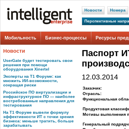
Новости
Номера
Перспективные напр
Мобильность
Бизнес-процессы
Ресурсы пред
Новости
Паспорт И
UserGate будет тестировать свои
производс
решения при помощи
оборудования Xinertel
12.03.2014
Эксперты на Т1 Форуме: как
множить ИИ-возможности,
сокращая риски
Заказчик:
Российское ПО виртуализации и
Отрасль:
инфраструктурное ПО — наиболее
Функциональная обла
востребованные направления для
тестирования
Продуктовая классиф
На Т1 Форуме вывели формулу
Мотивы выполнения п
эффективности ИТ с точки зрения
бизнеса: меньше тратить, больше
Генеральный подрядч
зарабатывать