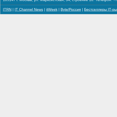
ITRN
|
IT Channel News
|
itWeek
|
Byte/Россия
|
Бестселлеры IT-ры