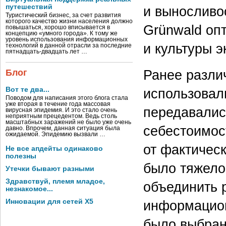
путешествий
и выносливо
Туристический бизнес, за счет развития
которого качество жизни населения должно
Grünwald оп
повышаться, хорошо вписывается в
концепцию «умного города». К тому же
уровень использования информационных
и культуры э
технологий в данной отрасли за последние
пятнадцать-двадцать лет …
Ранее разли
Блог
Вот те два...
использовал
Поводом для написания этого блога стала
уже вторая в течение года массовая
передавалис
вирусная эпидемия. И это стало очень
неприятным прецедентом. Ведь столь
масштабных заражений не было уже очень
себестоимос
давно. Впрочем, данная ситуация была
ожидаемой. Эпидемию вызвали …
от фактическ
Не все апдейты одинаково
полезны
было тяжело
Утечки бывают разными
Здравствуй, племя младое,
объединить 
незнакомое...
Инновации для сетей X5
информацион
было выбран