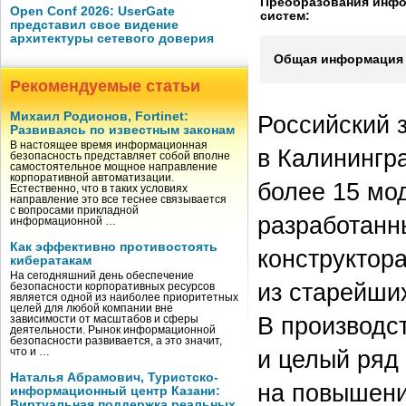
Преобразования инф
Open Conf 2026: UserGate
систем:
представил свое видение
архитектуры сетевого доверия
Общая информация 
Рекомендуемые статьи
Михаил Родионов, Fortinet:
Российский 
Развиваясь по известным законам
В настоящее время информационная
в Калинингра
безопасность представляет собой вполне
самостоятельное мощное направление
корпоративной автоматизации.
более 15 мо
Естественно, что в таких условиях
направление это все теснее связывается
с вопросами прикладной
разработанн
информационной …
Как эффективно противостоять
конструктор
кибератакам
На сегодняшний день обеспечение
из старейши
безопасности корпоративных ресурсов
является одной из наиболее приоритетных
целей для любой компании вне
В производс
зависимости от масштабов и сферы
деятельности. Рынок информационной
безопасности развивается, а это значит,
и целый ряд
что и …
Наталья Абрамович, Туристско-
на повышени
информационный центр Казани:
Виртуальная поддержка реальных