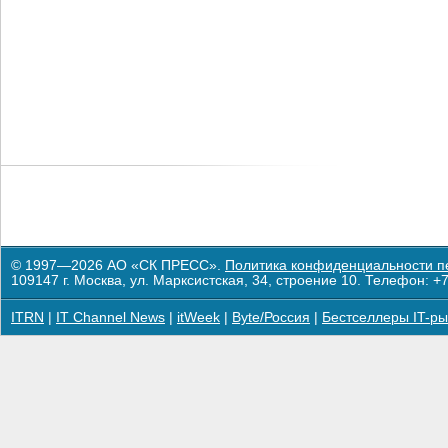
© 1997—2026 АО «СК ПРЕСС».
Политика конфиденциальности п
109147 г. Москва, ул. Марксистская, 34, строение 10. Телефон: +7
ITRN
|
IT Channel News
|
itWeek
|
Byte/Россия
|
Бестселлеры IT-ры