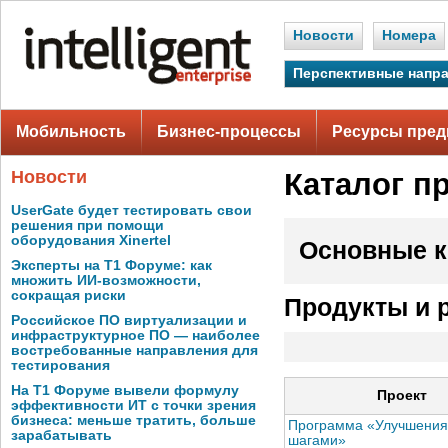
Новости
Номера
Перспективные напр
Мобильность
Бизнес-процессы
Ресурсы пред
Новости
Каталог п
UserGate будет тестировать свои
решения при помощи
оборудования Xinertel
Основные к
Эксперты на Т1 Форуме: как
множить ИИ-возможности,
сокращая риски
Продукты и 
Российское ПО виртуализации и
инфраструктурное ПО — наиболее
востребованные направления для
тестирования
На Т1 Форуме вывели формулу
Проект
эффективности ИТ с точки зрения
бизнеса: меньше тратить, больше
Программа «Улучшени
зарабатывать
шагами»