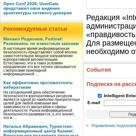
Open Conf 2026: UserGate
представил свое видение
архитектуры сетевого доверия
Редакция «Int
администраци
Рекомендуемые статьи
«правдивость
Михаил Родионов, Fortinet:
Для размещен
Развиваясь по известным законам
В настоящее время информационная
необходимо о
безопасность представляет собой вполне
самостоятельное мощное направление
корпоративной автоматизации.
Естественно, что в таких условиях
направление это все теснее связывается
События
с вопросами прикладной
информационной …
Как эффективно противостоять
Подписка на рас
кибератакам
На сегодняшний день обеспечение
Intelligent Ent
безопасности корпоративных ресурсов
является одной из наиболее приоритетных
E-mail
целей для любой компании вне
зависимости от масштабов и сферы
деятельности. Рынок информационной
безопасности развивается, а это значит,
что и …
Управление подписко
Наталья Абрамович, Туристско-
информационный центр Казани:
Виртуальная поддержка реальных