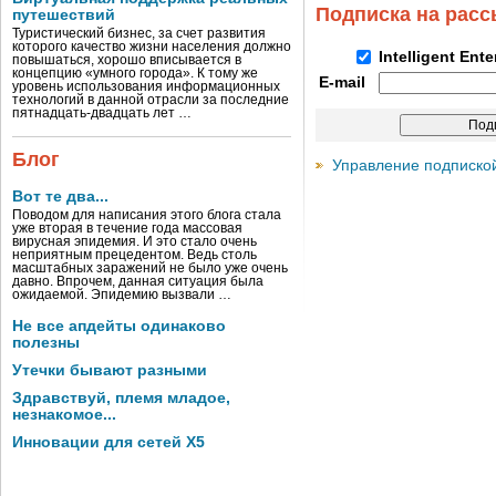
Подписка на рас
путешествий
Туристический бизнес, за счет развития
которого качество жизни населения должно
Intelligent Ent
повышаться, хорошо вписывается в
концепцию «умного города». К тому же
E-mail
уровень использования информационных
технологий в данной отрасли за последние
пятнадцать-двадцать лет …
Блог
Управление подписко
Вот те два...
Поводом для написания этого блога стала
уже вторая в течение года массовая
вирусная эпидемия. И это стало очень
неприятным прецедентом. Ведь столь
масштабных заражений не было уже очень
давно. Впрочем, данная ситуация была
ожидаемой. Эпидемию вызвали …
Не все апдейты одинаково
полезны
Утечки бывают разными
Здравствуй, племя младое,
незнакомое...
Инновации для сетей X5