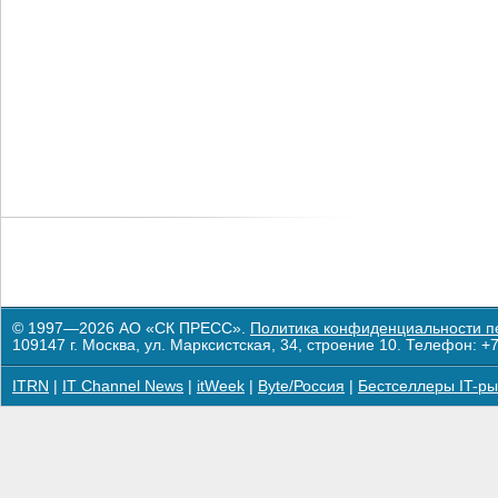
© 1997—2026 АО «СК ПРЕСС».
Политика конфиденциальности п
109147 г. Москва, ул. Марксистская, 34, строение 10. Телефон: +7
ITRN
|
IT Channel News
|
itWeek
|
Byte/Россия
|
Бестселлеры IT-ры