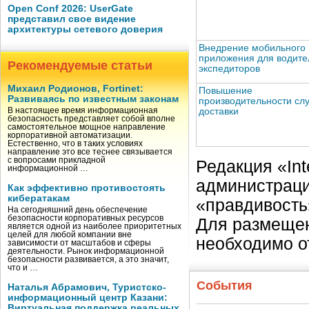
Open Conf 2026: UserGate
представил свое видение
архитектуры сетевого доверия
Внедрение мобильного
приложения для водите
Рекомендуемые статьи
экспедиторов
Михаил Родионов, Fortinet:
Повышение
Развиваясь по известным законам
производительности сл
В настоящее время информационная
доставки
безопасность представляет собой вполне
самостоятельное мощное направление
корпоративной автоматизации.
Естественно, что в таких условиях
направление это все теснее связывается
с вопросами прикладной
Редакция «Int
информационной …
администраци
Как эффективно противостоять
кибератакам
«правдивость
На сегодняшний день обеспечение
безопасности корпоративных ресурсов
Для размещен
является одной из наиболее приоритетных
целей для любой компании вне
необходимо о
зависимости от масштабов и сферы
деятельности. Рынок информационной
безопасности развивается, а это значит,
что и …
События
Наталья Абрамович, Туристско-
информационный центр Казани:
Виртуальная поддержка реальных