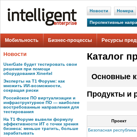
Новости
Номера
Перспективные напр
Мобильность
Бизнес-процессы
Ресурсы пред
Новости
Каталог п
UserGate будет тестировать свои
решения при помощи
оборудования Xinertel
Основные к
Эксперты на Т1 Форуме: как
множить ИИ-возможности,
сокращая риски
Продукты и 
Российское ПО виртуализации и
инфраструктурное ПО — наиболее
востребованные направления для
тестирования
На Т1 Форуме вывели формулу
Проект
эффективности ИТ с точки зрения
бизнеса: меньше тратить, больше
Безопасная республика
зарабатывать