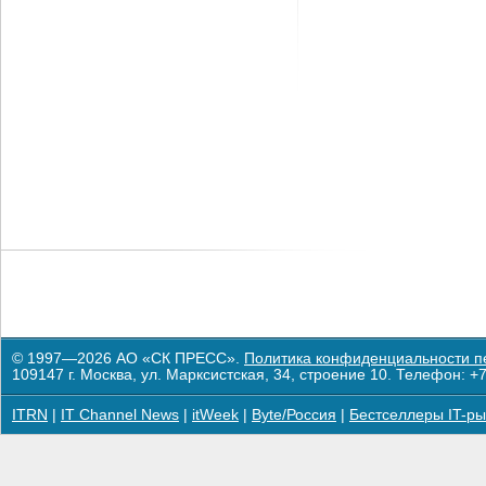
© 1997—2026 АО «СК ПРЕСС».
Политика конфиденциальности п
109147 г. Москва, ул. Марксистская, 34, строение 10. Телефон: +7
ITRN
|
IT Channel News
|
itWeek
|
Byte/Россия
|
Бестселлеры IT-ры