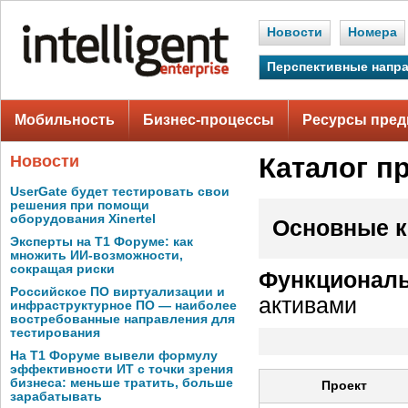
Новости
Номера
Перспективные напр
Мобильность
Бизнес-процессы
Ресурсы пред
Новости
Каталог п
UserGate будет тестировать свои
решения при помощи
оборудования Xinertel
Основные к
Эксперты на Т1 Форуме: как
множить ИИ-возможности,
сокращая риски
Функциональ
Российское ПО виртуализации и
активами
инфраструктурное ПО — наиболее
востребованные направления для
тестирования
На Т1 Форуме вывели формулу
эффективности ИТ с точки зрения
бизнеса: меньше тратить, больше
Проект
зарабатывать