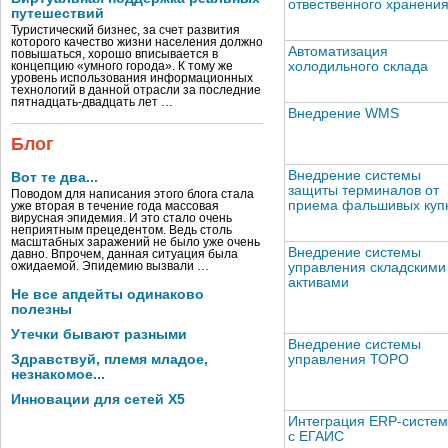
отвественного хранени
путешествий
Туристический бизнес, за счет развития
которого качество жизни населения должно
Автоматизация
повышаться, хорошо вписывается в
холодильного склада
концепцию «умного города». К тому же
уровень использования информационных
технологий в данной отрасли за последние
пятнадцать-двадцать лет …
Внедрение WMS
Блог
Внедрение системы
Вот те два...
защиты терминалов от
Поводом для написания этого блога стала
приема фальшивых куп
уже вторая в течение года массовая
вирусная эпидемия. И это стало очень
неприятным прецедентом. Ведь столь
масштабных заражений не было уже очень
Внедрение системы
давно. Впрочем, данная ситуация была
ожидаемой. Эпидемию вызвали …
управления складскими
активами
Не все апдейты одинаково
полезны
Утечки бывают разными
Внедрение системы
Здравствуй, племя младое,
управления ТОРО
незнакомое...
Инновации для сетей X5
Интеграция ERP-систе
с ЕГАИС