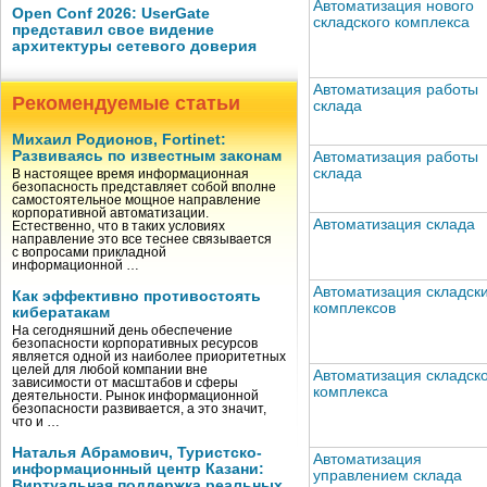
Автоматизация нового
Open Conf 2026: UserGate
складского комплекса
представил свое видение
архитектуры сетевого доверия
Автоматизация работы
Рекомендуемые статьи
склада
Михаил Родионов, Fortinet:
Развиваясь по известным законам
Автоматизация работы
склада
В настоящее время информационная
безопасность представляет собой вполне
самостоятельное мощное направление
корпоративной автоматизации.
Автоматизация склада
Естественно, что в таких условиях
направление это все теснее связывается
с вопросами прикладной
информационной …
Автоматизация складск
Как эффективно противостоять
комплексов
кибератакам
На сегодняшний день обеспечение
безопасности корпоративных ресурсов
является одной из наиболее приоритетных
целей для любой компании вне
Автоматизация складск
зависимости от масштабов и сферы
комплекса
деятельности. Рынок информационной
безопасности развивается, а это значит,
что и …
Наталья Абрамович, Туристско-
Автоматизация
информационный центр Казани:
управлением склада
Виртуальная поддержка реальных