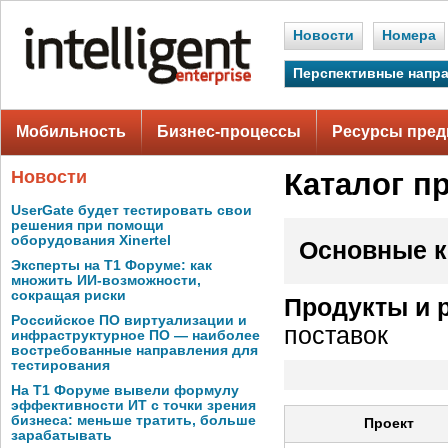
Новости
Номера
Перспективные напр
Мобильность
Бизнес-процессы
Ресурсы пред
Новости
Каталог п
UserGate будет тестировать свои
решения при помощи
оборудования Xinertel
Основные к
Эксперты на Т1 Форуме: как
множить ИИ-возможности,
сокращая риски
Продукты и 
Российское ПО виртуализации и
поставок
инфраструктурное ПО — наиболее
востребованные направления для
тестирования
На Т1 Форуме вывели формулу
эффективности ИТ с точки зрения
бизнеса: меньше тратить, больше
Проект
зарабатывать