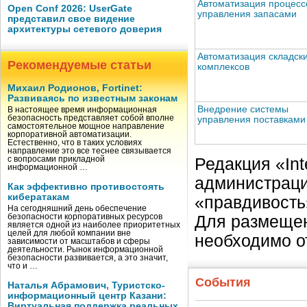
Автоматизация процесс
Open Conf 2026: UserGate
управления запасами
представил свое видение
архитектуры сетевого доверия
Автоматизация складск
Рекомендуемые статьи
комплексов
Михаил Родионов, Fortinet:
Развиваясь по известным законам
Внедрение системы
В настоящее время информационная
безопасность представляет собой вполне
управления поставками
самостоятельное мощное направление
корпоративной автоматизации.
Естественно, что в таких условиях
направление это все теснее связывается
с вопросами прикладной
Редакция «Int
информационной …
администраци
Как эффективно противостоять
кибератакам
«правдивость
На сегодняшний день обеспечение
безопасности корпоративных ресурсов
Для размещен
является одной из наиболее приоритетных
целей для любой компании вне
необходимо о
зависимости от масштабов и сферы
деятельности. Рынок информационной
безопасности развивается, а это значит,
что и …
События
Наталья Абрамович, Туристско-
информационный центр Казани:
Виртуальная поддержка реальных