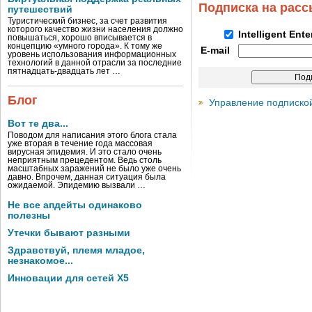
Подписка на рас
путешествий
Туристический бизнес, за счет развития
которого качество жизни населения должно
Intelligent Ent
повышаться, хорошо вписывается в
концепцию «умного города». К тому же
E-mail
уровень использования информационных
технологий в данной отрасли за последние
пятнадцать-двадцать лет …
Блог
Управление подписко
Вот те два...
Поводом для написания этого блога стала
уже вторая в течение года массовая
вирусная эпидемия. И это стало очень
неприятным прецедентом. Ведь столь
масштабных заражений не было уже очень
давно. Впрочем, данная ситуация была
ожидаемой. Эпидемию вызвали …
Не все апдейты одинаково
полезны
Утечки бывают разными
Здравствуй, племя младое,
незнакомое...
Инновации для сетей X5