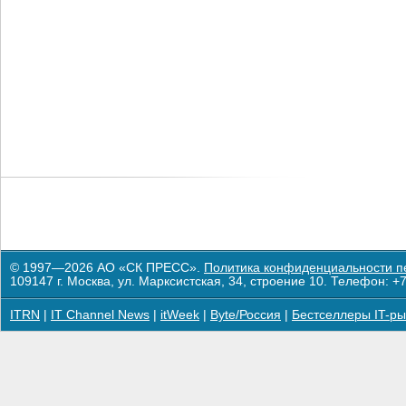
© 1997—2026 АО «СК ПРЕСС».
Политика конфиденциальности п
109147 г. Москва, ул. Марксистская, 34, строение 10. Телефон: +7
ITRN
|
IT Channel News
|
itWeek
|
Byte/Россия
|
Бестселлеры IT-ры