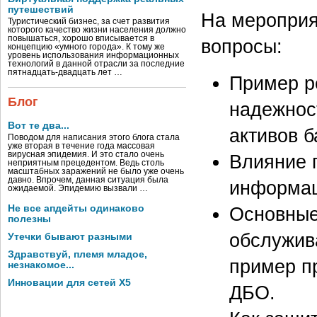
путешествий
На мероприя
Туристический бизнес, за счет развития
которого качество жизни населения должно
повышаться, хорошо вписывается в
вопросы:
концепцию «умного города». К тому же
уровень использования информационных
технологий в данной отрасли за последние
пятнадцать-двадцать лет …
Пример р
Блог
надежнос
Вот те два...
активов б
Поводом для написания этого блога стала
уже вторая в течение года массовая
вирусная эпидемия. И это стало очень
Влияние 
неприятным прецедентом. Ведь столь
масштабных заражений не было уже очень
давно. Впрочем, данная ситуация была
информац
ожидаемой. Эпидемию вызвали …
Не все апдейты одинаково
Основные
полезны
обслужив
Утечки бывают разными
Здравствуй, племя младое,
пример п
незнакомое...
Инновации для сетей X5
ДБО.