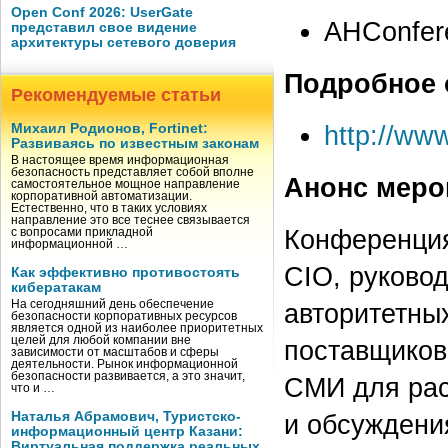
Open Conf 2026: UserGate
AHConfer
представил свое видение
архитектуры сетевого доверия
Подробное 
Рекомендуемые статьи
http://ww
Михаил Родионов, Fortinet:
Развиваясь по известным законам
В настоящее время информационная
безопасность представляет собой вполне
Анонс меро
самостоятельное мощное направление
корпоративной автоматизации.
Естественно, что в таких условиях
направление это все теснее связывается
Конференция
с вопросами прикладной
информационной …
CIO, руково
Как эффективно противостоять
кибератакам
На сегодняшний день обеспечение
авторитетны
безопасности корпоративных ресурсов
является одной из наиболее приоритетных
целей для любой компании вне
поставщиков
зависимости от масштабов и сферы
деятельности. Рынок информационной
безопасности развивается, а это значит,
СМИ для рас
что и …
Наталья Абрамович, Туристско-
и обсуждени
информационный центр Казани:
Виртуальная поддержка реальных