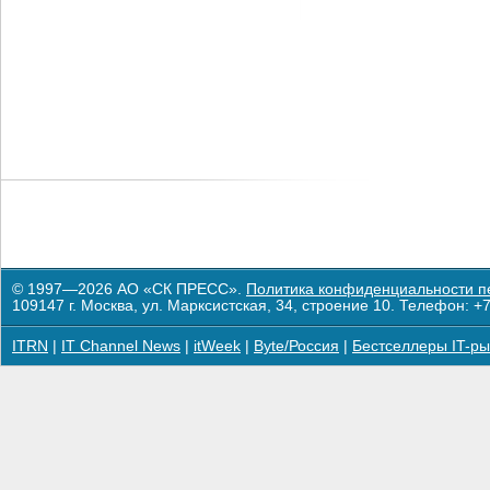
© 1997—2026 АО «СК ПРЕСС».
Политика конфиденциальности п
109147 г. Москва, ул. Марксистская, 34, строение 10. Телефон: +7
ITRN
|
IT Channel News
|
itWeek
|
Byte/Россия
|
Бестселлеры IT-ры