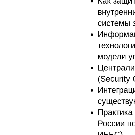
Как защи
внутренни
системы 
Информац
технологи
модели уг
Централи
(Security 
Интеграц
существу
Практика
России п
ИББС).