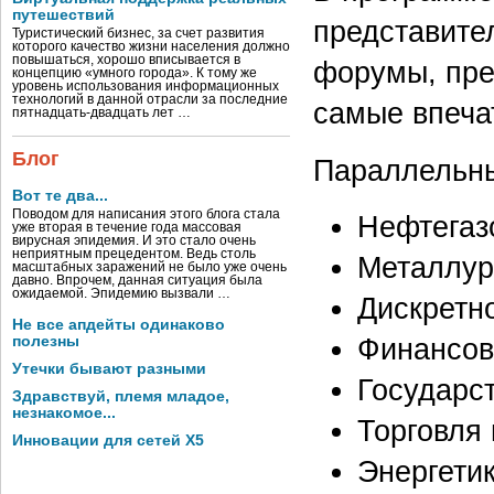
путешествий
представите
Туристический бизнес, за счет развития
которого качество жизни населения должно
повышаться, хорошо вписывается в
форумы, пре
концепцию «умного города». К тому же
уровень использования информационных
технологий в данной отрасли за последние
самые впеча
пятнадцать-двадцать лет …
Блог
Параллельны
Вот те два...
Поводом для написания этого блога стала
Нефтегаз
уже вторая в течение года массовая
вирусная эпидемия. И это стало очень
неприятным прецедентом. Ведь столь
Металлур
масштабных заражений не было уже очень
давно. Впрочем, данная ситуация была
ожидаемой. Эпидемию вызвали …
Дискретн
Не все апдейты одинаково
полезны
Финансов
Утечки бывают разными
Государс
Здравствуй, племя младое,
незнакомое...
Торговля
Инновации для сетей X5
Энергети