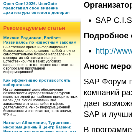
Организато
Open Conf 2026: UserGate
представил свое видение
архитектуры сетевого доверия
SAP C.I.S
Рекомендуемые статьи
Подробное 
Михаил Родионов, Fortinet:
Развиваясь по известным законам
В настоящее время информационная
http://ww
безопасность представляет собой вполне
самостоятельное мощное направление
корпоративной автоматизации.
Естественно, что в таких условиях
Анонс меро
направление это все теснее связывается
с вопросами прикладной
информационной …
SAP Форум п
Как эффективно противостоять
кибератакам
На сегодняшний день обеспечение
компаний ра
безопасности корпоративных ресурсов
является одной из наиболее приоритетных
целей для любой компании вне
дает возмож
зависимости от масштабов и сферы
деятельности. Рынок информационной
безопасности развивается, а это значит,
SAP и лучши
что и …
Наталья Абрамович, Туристско-
информационный центр Казани:
В программе
Виртуальная поддержка реальных