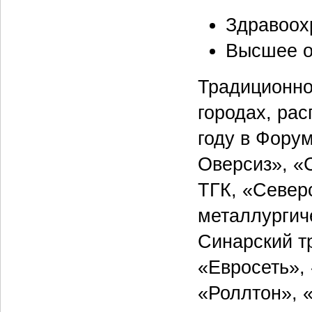
Здравоох
Высшее о
Традиционно
городах, ра
году в Фору
Оверсиз», «
ТГК, «Север
металлургич
Синарский т
«Евросеть»,
«Роллтон», 