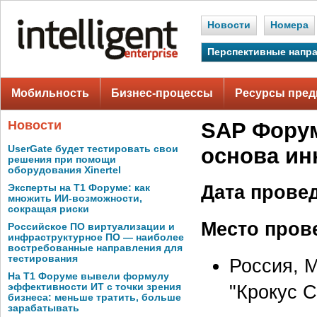
Новости
Номера
Перспективные напр
Мобильность
Бизнес-процессы
Ресурсы пред
Новости
SAP Форум
UserGate будет тестировать свои
основа ин
решения при помощи
оборудования Xinertel
Дата прове
Эксперты на Т1 Форуме: как
множить ИИ-возможности,
сокращая риски
Место пров
Российское ПО виртуализации и
инфраструктурное ПО — наиболее
востребованные направления для
тестирования
Россия, 
На Т1 Форуме вывели формулу
"Крокус 
эффективности ИТ с точки зрения
бизнеса: меньше тратить, больше
зарабатывать