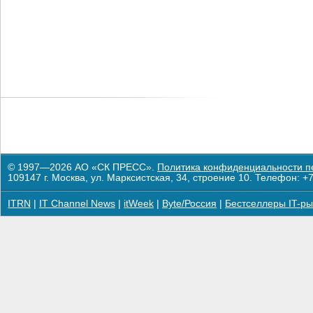
© 1997—2026 АО «СК ПРЕСС».
Политика конфиденциальности п
109147 г. Москва, ул. Марксистская, 34, строение 10. Телефон: +7
ITRN
|
IT Channel News
|
itWeek
|
Byte/Россия
|
Бестселлеры IT-ры