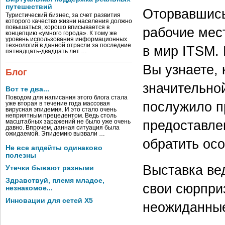
путешествий
Оторвавшись
Туристический бизнес, за счет развития
которого качество жизни населения должно
повышаться, хорошо вписывается в
рабочие мес
концепцию «умного города». К тому же
уровень использования информационных
технологий в данной отрасли за последние
в мир ITSM.
пятнадцать-двадцать лет …
Вы узнаете,
Блог
значительно
Вот те два...
Поводом для написания этого блога стала
послужило п
уже вторая в течение года массовая
вирусная эпидемия. И это стало очень
неприятным прецедентом. Ведь столь
предоставлен
масштабных заражений не было уже очень
давно. Впрочем, данная ситуация была
ожидаемой. Эпидемию вызвали …
обратить ос
Не все апдейты одинаково
полезны
Выставка ве
Утечки бывают разными
Здравствуй, племя младое,
свои сюрпри
незнакомое...
Инновации для сетей X5
неожиданные