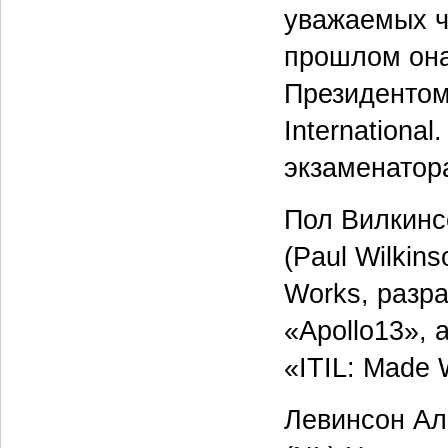
уважаемых ч
прошлом она
Президентом
Internationa
экзаменатора
Пол Вилкинс
(Paul Wilkin
Works, разра
«Apollo13», а
«ITIL: Made
Левинсон Ал