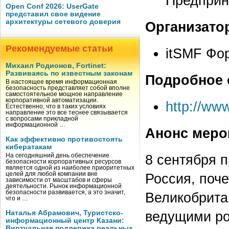
Предприн
Open Conf 2026: UserGate
представил свое видение
архитектуры сетевого доверия
Организато
Рекомендуемые статьи
itSMF Фо
Михаил Родионов, Fortinet:
Развиваясь по известным законам
Подробное 
В настоящее время информационная
безопасность представляет собой вполне
самостоятельное мощное направление
корпоративной автоматизации.
http://ww
Естественно, что в таких условиях
направление это все теснее связывается
с вопросами прикладной
информационной …
Анонс меро
Как эффективно противостоять
кибератакам
8 сентября 
На сегодняшний день обеспечение
безопасности корпоративных ресурсов
является одной из наиболее приоритетных
целей для любой компании вне
Россия, поч
зависимости от масштабов и сферы
деятельности. Рынок информационной
безопасности развивается, а это значит,
Великобрита
что и …
ведущими ро
Наталья Абрамович, Туристско-
информационный центр Казани:
Виртуальная поддержка реальных