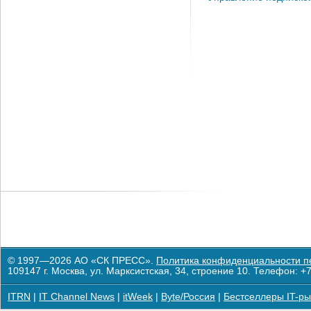
© 1997—2026 АО «СК ПРЕСС».
Политика конфиденциальности п
109147 г. Москва, ул. Марксистская, 34, строение 10. Телефон: +7
ITRN
|
IT Channel News
|
itWeek
|
Byte/Россия
|
Бестселлеры IT-ры