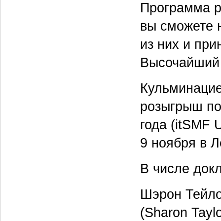
Программа р
вы сможете 
из них и при
Высочайший 
Кульминацие
розыгрыш по
года (itSMF 
9 ноября в 
В числе док
Шэрон Тейл
(Sharon Tayl