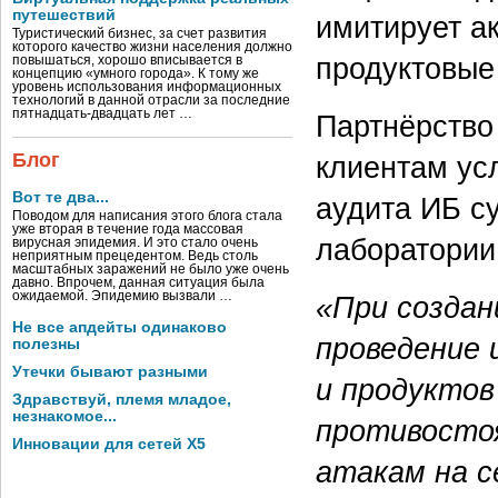
путешествий
имитирует ак
Туристический бизнес, за счет развития
которого качество жизни населения должно
продуктовые
повышаться, хорошо вписывается в
концепцию «умного города». К тому же
уровень использования информационных
технологий в данной отрасли за последние
пятнадцать-двадцать лет …
Партнёрство
Блог
клиентам ус
Вот те два...
аудита ИБ с
Поводом для написания этого блога стала
уже вторая в течение года массовая
лаборатории
вирусная эпидемия. И это стало очень
неприятным прецедентом. Ведь столь
масштабных заражений не было уже очень
давно. Впрочем, данная ситуация была
ожидаемой. Эпидемию вызвали …
«При создан
Не все апдейты одинаково
проведение 
полезны
Утечки бывают разными
и продуктов
Здравствуй, племя младое,
незнакомое...
противосто
Инновации для сетей X5
атакам на с