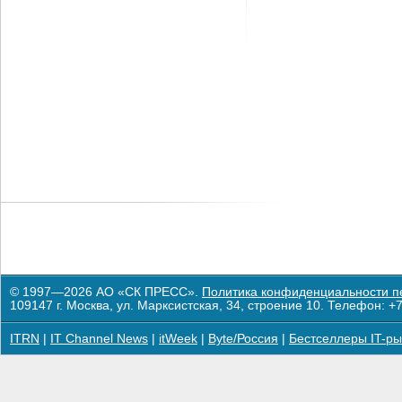
© 1997—2026 АО «СК ПРЕСС».
Политика конфиденциальности п
109147 г. Москва, ул. Марксистская, 34, строение 10. Телефон: +7
ITRN
|
IT Channel News
|
itWeek
|
Byte/Россия
|
Бестселлеры IT-ры