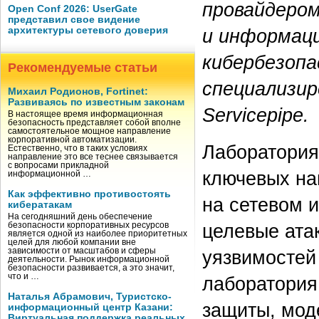
провайдеро
Open Conf 2026: UserGate
представил свое видение
архитектуры сетевого доверия
и информац
кибербезопа
Рекомендуемые статьи
специализир
Михаил Родионов, Fortinet:
Развиваясь по известным законам
Servicepipe.
В настоящее время информационная
безопасность представляет собой вполне
самостоятельное мощное направление
корпоративной автоматизации.
Лаборатория 
Естественно, что в таких условиях
направление это все теснее связывается
с вопросами прикладной
ключевых на
информационной …
Как эффективно противостоять
на сетевом 
кибератакам
На сегодняшний день обеспечение
целевые ата
безопасности корпоративных ресурсов
является одной из наиболее приоритетных
целей для любой компании вне
зависимости от масштабов и сферы
уязвимостей
деятельности. Рынок информационной
безопасности развивается, а это значит,
что и …
лаборатория
Наталья Абрамович, Туристско-
защиты, мод
информационный центр Казани:
Виртуальная поддержка реальных