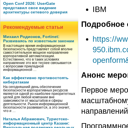
Open Conf 2026: UserGate
IBM
представил свое видение
архитектуры сетевого доверия
Подробное 
Рекомендуемые статьи
Михаил Родионов, Fortinet:
https://w
Развиваясь по известным законам
В настоящее время информационная
950.ibm.c
безопасность представляет собой вполне
самостоятельное мощное направление
корпоративной автоматизации.
openform
Естественно, что в таких условиях
направление это все теснее связывается
с вопросами прикладной
информационной …
Анонс меро
Как эффективно противостоять
кибератакам
На сегодняшний день обеспечение
Первое меро
безопасности корпоративных ресурсов
является одной из наиболее приоритетных
целей для любой компании вне
масштабному
зависимости от масштабов и сферы
деятельности. Рынок информационной
безопасности развивается, а это значит,
направлений
что и …
Наталья Абрамович, Туристско-
информационный центр Казани:
Программное
Виртуальная поддержка реальных