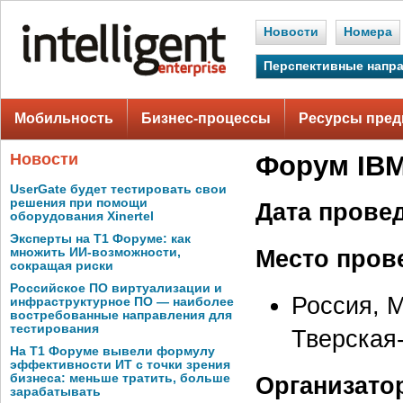
Новости
Номера
Перспективные напр
Мобильность
Бизнес-процессы
Ресурсы пред
Новости
Форум IBM
UserGate будет тестировать свои
решения при помощи
Дата прове
оборудования Xinertel
Эксперты на Т1 Форуме: как
Место пров
множить ИИ-возможности,
сокращая риски
Российское ПО виртуализации и
Россия, М
инфраструктурное ПО — наиболее
востребованные направления для
тестирования
Тверская
На Т1 Форуме вывели формулу
эффективности ИТ с точки зрения
бизнеса: меньше тратить, больше
Организато
зарабатывать