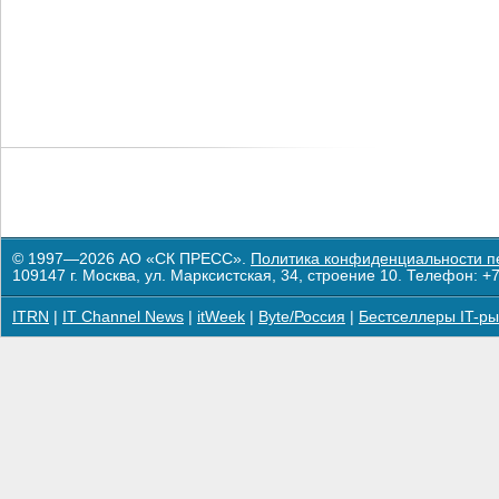
© 1997—2026 АО «СК ПРЕСС».
Политика конфиденциальности п
109147 г. Москва, ул. Марксистская, 34, строение 10. Телефон: +7
ITRN
|
IT Channel News
|
itWeek
|
Byte/Россия
|
Бестселлеры IT-ры