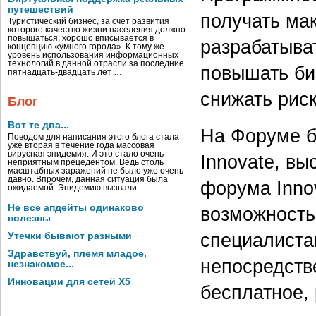
путешествий
получать ма
Туристический бизнес, за счет развития
которого качество жизни населения должно
повышаться, хорошо вписывается в
разрабатыва
концепцию «умного города». К тому же
уровень использования информационных
технологий в данной отрасли за последние
повышать би
пятнадцать-двадцать лет …
снижать риск
Блог
Вот те два...
На Форуме б
Поводом для написания этого блога стала
уже вторая в течение года массовая
вирусная эпидемия. И это стало очень
Innovate, вы
неприятным прецедентом. Ведь столь
масштабных заражений не было уже очень
давно. Впрочем, данная ситуация была
форума Inno
ожидаемой. Эпидемию вызвали …
Не все апдейты одинаково
возможность
полезны
специалиста
Утечки бывают разными
Здравствуй, племя младое,
непосредстве
незнакомое...
Инновации для сетей X5
бесплатное, 