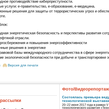
дное противодействие киберпреступности.
е услуги: e-правительство, е-образование, е-медицина.
нные решения для защиты от террористических угроз и обесп
рте.
блок:
ная энергетическая безопасность и перспективы развития сот
нефтяной отрасли.
ергосбережения и повышения энергоэффективности
нные решения в энергетике
равовой базы международного сотрудничества в сфере энергети
е экологической безопасности при добыче и транспортировке э
я
Версия для печати
Фото/Видеорепорта
Состоялась премьера вед
 рассылки
технологической выставк
20–22 июня 2017 года в рамках 
технологического развития «Тех