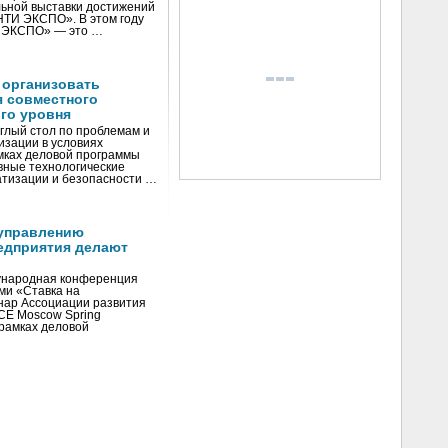
ьной выставки достижений
«НТИ ЭКСПО». В этом году
И ЭКСПО» — это …
 организовать
я совместного
го уровня
глый стол по проблемам и
зации в условиях
мках деловой программы
вные технологические
тизации и безопасности …
управлению
едприятия делают
ународная конференция
ми «Ставка на
инар Ассоциации развития
CE Moscow Spring
рамках деловой