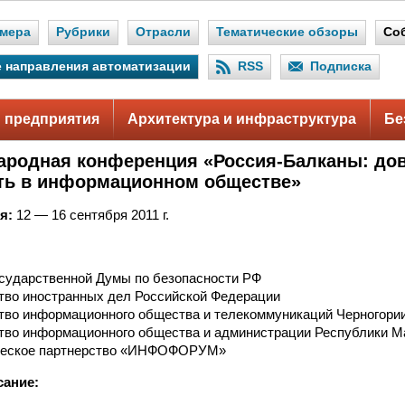
мера
Рубрики
Отрасли
Тематические обзоры
Со
 направления автоматизации
RSS
Подписка
 предприятия
Архитектура и инфраструктура
Бе
ародная конференция «Россия-Балканы: дов
ть в информационном обществе»
я:
12 — 16 сентября 2011 г.
осударственной Думы по безопасности РФ
тво иностранных дел Российской Федерации
тво информационного общества и телекоммуникаций Черногори
тво информационного общества и администрации Республики М
еское партнерство «ИНФОФОРУМ»
сание: