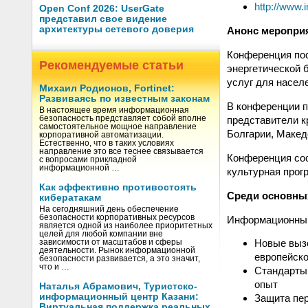
http://www.i
Open Conf 2026: UserGate
представил свое видение
архитектуры сетевого доверия
Анонс меропри
Конференция по
Рекомендуемые статьи
энергетической 
услуг для насел
Михаил Родионов, Fortinet:
Развиваясь по известным законам
В конференции п
В настоящее время информационная
представители к
безопасность представляет собой вполне
самостоятельное мощное направление
Болгарии, Макед
корпоративной автоматизации.
Естественно, что в таких условиях
направление это все теснее связывается
Конференция сос
с вопросами прикладной
информационной …
культурная прог
Как эффективно противостоять
Среди основны
кибератакам
На сегодняшний день обеспечение
безопасности корпоративных ресурсов
Информационный
является одной из наиболее приоритетных
целей для любой компании вне
Новые вызо
зависимости от масштабов и сферы
деятельности. Рынок информационной
европейско
безопасности развивается, а это значит,
что и …
Стандарты 
опыт
Наталья Абрамович, Туристско-
информационный центр Казани:
Защита пе
Виртуальная поддержка реальных