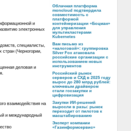
Облачная платформа
moncloud подтвердила
совместимость с
платформой
информационной и
контейнеризации «Боцман»
для управления
 развитию электронных
мультикластерами
Kubernetes
Вам письмо из
едомств, специалисты,
«налоговой»: группировка
 стран (Черногории,
Silver Fox атаковала
российские организации с
использованием новых
инструментов
ыщенная деловая и
я.
Российский рынок
серверов и СХД в 2025 году
вырос до 280 млрд рублей:
ключевым драйвером
стали госзакупки и
цифровизация
Закупки ИИ-решений
ого взаимодействия на
выросли в разы: рынок
переходит от пилотов к
ный и международный
масштабированию
Эксперт компании
ество
«Газинформсервис»