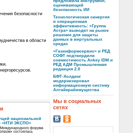
предложила инструмент,
оценивающий
безопасность ИИ
ечения безопасности
Технологическая синергия
и операционная
эффективность: «Группа
Астра» выводит на рынок
решение для защиты
данных в виртуальных
рудничества в области
средах
«Газинформсервис» и РЕД
СОФТ подтвердили
совместимость Ankey IDM и
ки.
РЕД АДМ Промышленная
редакция 2.0
нергоресурсов.
БФТ-Холдинг
модернизировал
информационную систему
Алтайкрайимущества
Мы в социальных
сетях
жи
ущей национальной
и «НТИ ЭКСПО»
V Международного форума
нопром» состоялась