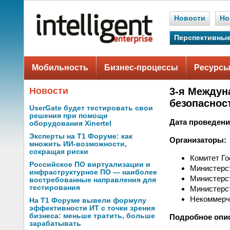
Новости
Но
Перспективные
Мобильность
Бизнес-процессы
Ресурсы
Новости
3-я Междун
безопаснос
UserGate будет тестировать свои
решения при помощи
Дата проведени
оборудования Xinertel
Эксперты на Т1 Форуме: как
Организаторы:
множить ИИ-возможности,
сокращая риски
Комитет Г
Российское ПО виртуализации и
Министерс
инфраструктурное ПО — наиболее
Министерс
востребованные направления для
тестирования
Министерс
Некоммерч
На Т1 Форуме вывели формулу
эффективности ИТ с точки зрения
бизнеса: меньше тратить, больше
Подробное опи
зарабатывать