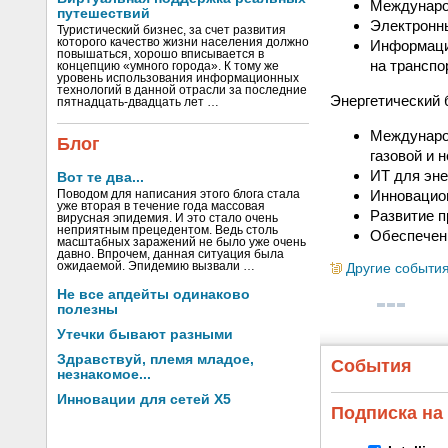
Междунаро
путешествий
Электронны
Туристический бизнес, за счет развития
которого качество жизни населения должно
Информацио
повышаться, хорошо вписывается в
на транспо
концепцию «умного города». К тому же
уровень использования информационных
технологий в данной отрасли за последние
Энергетический 
пятнадцать-двадцать лет …
Международ
Блог
газовой и 
ИТ для эн
Вот те два...
Инновацио
Поводом для написания этого блога стала
уже вторая в течение года массовая
Развитие п
вирусная эпидемия. И это стало очень
неприятным прецедентом. Ведь столь
Обеспечени
масштабных заражений не было уже очень
давно. Впрочем, данная ситуация была
ожидаемой. Эпидемию вызвали …
Другие событи
Не все апдейты одинаково
полезны
Утечки бывают разными
Здравствуй, племя младое,
События
незнакомое...
Инновации для сетей X5
Подписка на