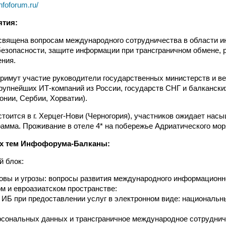
nfoforum.ru/
ятия:
священа вопросам международного сотрудничества в области 
безопасности, защите информации при трансграничном обмене,
ения.
римут участие руководители государственных министерств и в
рупнейших ИТ-компаний из России, государств СНГ и балканских
онии, Сербии, Хорватии).
тоится в г. Херцег-Нови (Черногория), участников ожидает нас
рамма. Проживание в отеле 4* на побережье Адриатического мор
х тем Инфофорума-Балканы:
 блок:
вы и угрозы: вопросы развития международного информационн
м и евроазиатском пространстве:
ИБ при предоставлении услуг в электронном виде: националь
рсональных данных и трансграничное международное сотруднич