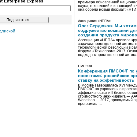
ent Enterprise Express
премьера обновленной национал
науки, технологий и инноваций 
она обрела новый формат: «НТ
Ассоциация «НППА»
Олег Сердюков: Мы хотим
содружество компаний дл
дпиской
создания продукта мирово
Ассоциация «НППА» провела кру
задачам промышленной автомати
технологической революции в ра
Форума «Технопром»-2017. Осно
подходы к промышленной автома
ПМСОФТ
Конференция ПМСОФТ по 
проектами: российские пр
ставку на эффективность
В Москве завершилась XVI Межд
ПМСОФТ по управлению проекта
эффективность» и II бизнес-сем
стоимостного инжиниринга — AA
Workshop — 2017, проводимый в 
программы …