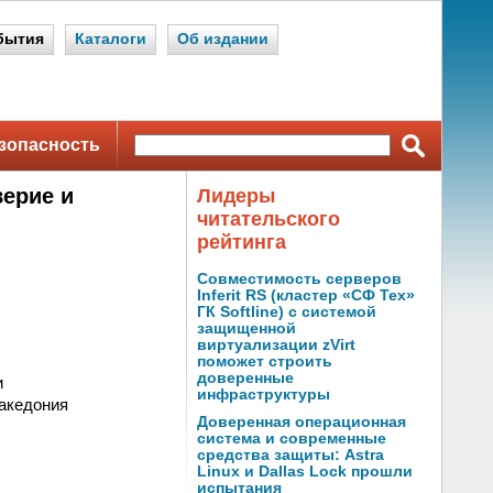
бытия
Каталоги
Об издании
зопасность
ерие и
Лидеры
читательского
рейтинга
Совместимость серверов
Inferit RS (кластер «СФ Тех»
ГК Softline) с системой
защищенной
виртуализации zVirt
поможет строить
доверенные
и
инфраструктуры
акедония
Доверенная операционная
система и современные
средства защиты: Astra
Linux и Dallas Lock прошли
испытания