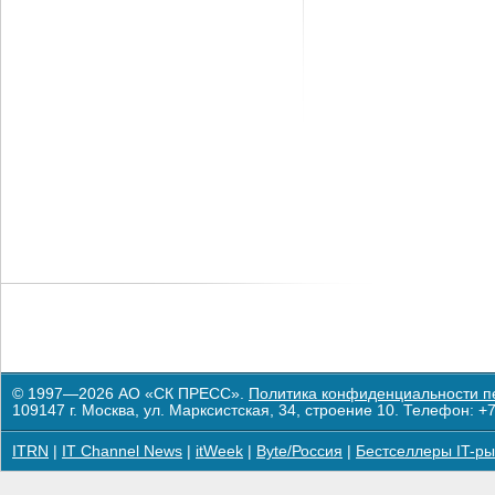
© 1997—2026 АО «СК ПРЕСС».
Политика конфиденциальности п
109147 г. Москва, ул. Марксистская, 34, строение 10. Телефон: +7
ITRN
|
IT Channel News
|
itWeek
|
Byte/Россия
|
Бестселлеры IT-ры