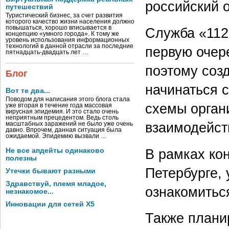
российский 
путешествий
Туристический бизнес, за счет развития
которого качество жизни населения должно
повышаться, хорошо вписывается в
Служба «112»
концепцию «умного города». К тому же
уровень использования информационных
технологий в данной отрасли за последние
первую очере
пятнадцать-двадцать лет …
поэтому соз
Блог
начинаться с
Вот те два...
Поводом для написания этого блога стала
схемы орган
уже вторая в течение года массовая
вирусная эпидемия. И это стало очень
неприятным прецедентом. Ведь столь
взаимодейст
масштабных заражений не было уже очень
давно. Впрочем, данная ситуация была
ожидаемой. Эпидемию вызвали …
В рамках кон
Не все апдейты одинаково
полезны
Петербурге, 
Утечки бывают разными
Здравствуй, племя младое,
ознакомитьс
незнакомое...
Инновации для сетей X5
Также плани