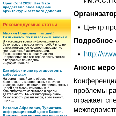
им.А.С.П
Open Conf 2026: UserGate
представил свое видение
архитектуры сетевого доверия
Организато
Рекомендуемые статьи
Центр п
Михаил Родионов, Fortinet:
Развиваясь по известным законам
Подробное 
В настоящее время информационная
безопасность представляет собой вполне
самостоятельное мощное направление
корпоративной автоматизации.
http://ww
Естественно, что в таких условиях
направление это все теснее связывается
с вопросами прикладной
информационной …
Анонс меро
Как эффективно противостоять
кибератакам
Конференция
На сегодняшний день обеспечение
безопасности корпоративных ресурсов
является одной из наиболее приоритетных
целей для любой компании вне
проблемы ра
зависимости от масштабов и сферы
деятельности. Рынок информационной
безопасности развивается, а это значит,
отражает сп
что и …
межведомств
Наталья Абрамович, Туристско-
информационный центр Казани:
Виртуальная поддержка реальных