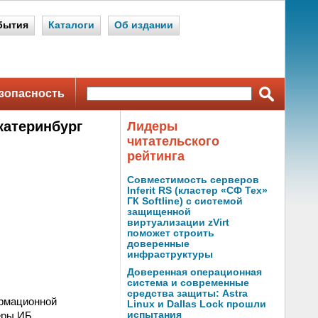
бытия
Каталоги
Об издании
зопасность
катеринбург
Лидеры
читательского
рейтинга
Совместимость серверов
Inferit RS (кластер «СФ Тех»
ГК Softline) с системой
защищенной
виртуализации zVirt
поможет строить
доверенные
инфраструктуры
Доверенная операционная
система и современные
средства защиты: Astra
ормационной
Linux и Dallas Lock прошли
еры ИБ.
испытания