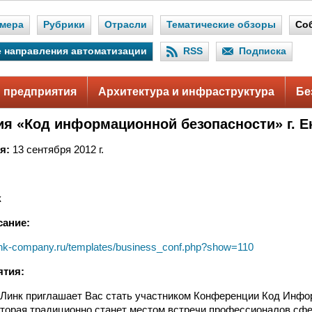
мера
Рубрики
Отрасли
Тематические обзоры
Со
 направления автоматизации
RSS
Подписка
 предприятия
Архитектура и инфраструктура
Бе
я «Код информационной безопасности» г. Е
я:
13 сентября 2012 г.
к
сание:
link-company.ru/templates/business_conf.php?show=110
ятия:
-Линк приглашает Вас стать участником Конференции Код Инф
оторая традиционно станет местом встречи профессионалов сф