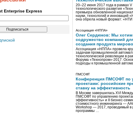
технологической выставк
20–22 июня 2017 года в рамках 
технологического развития «Тех
ent Enterprise Express
премьера обновленной национал
науки, технологий и инноваций 
она обрела новый формат: «НТ
Ассоциация «НППА»
Олег Сердюков: Мы хотим
содружество компаний дл
дпиской
создания продукта мирово
Ассоциация «НППА» провела кру
задачам промышленной автомати
технологической революции в ра
Форума «Технопром»-2017. Осно
подходы к промышленной автома
ПМСОФТ
Конференция ПМСОФТ по 
проектами: российские пр
ставку на эффективность
В Москве завершилась XVI Межд
ПМСОФТ по управлению проекта
эффективность» и II бизнес-сем
стоимостного инжиниринга — AA
Workshop — 2017, проводимый в 
программы …