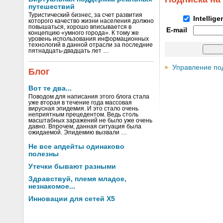
путешествий
Туристический бизнес, за счет развития
Intellig
которого качество жизни населения должно
повышаться, хорошо вписывается в
E-mail
концепцию «умного города». К тому же
уровень использования информационных
технологий в данной отрасли за последние
пятнадцать-двадцать лет …
Управление по
Блог
Вот те два...
Поводом для написания этого блога стала
уже вторая в течение года массовая
вирусная эпидемия. И это стало очень
неприятным прецедентом. Ведь столь
масштабных заражений не было уже очень
давно. Впрочем, данная ситуация была
ожидаемой. Эпидемию вызвали …
Не все апдейты одинаково
полезны
Утечки бывают разными
Здравствуй, племя младое,
незнакомое...
Инновации для сетей X5