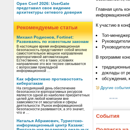
Open Conf 2026: UserGate
представил свое видение
Главная цель ко
архитектуры сетевого доверия
информационной
К участию в кон
Рекомендуемые статьи
Топ-менеджер
Михаил Родионов, Fortinet:
Руководители
Развиваясь по известным законам
Руководители
В настоящее время информационная
безопасность представляет собой вполне
самостоятельное мощное направление
В программе кон
корпоративной автоматизации.
Естественно, что в таких условиях
направление это все теснее связывается
традиционные
с вопросами прикладной
информационной …
доклады от ре
обсуждения, 
Как эффективно противостоять
кибератакам
Другие событи
На сегодняшний день обеспечение
безопасности корпоративных ресурсов
является одной из наиболее приоритетных
целей для любой компании вне
зависимости от масштабов и сферы
деятельности. Рынок информационной
безопасности развивается, а это значит,
что и …
События
Наталья Абрамович, Туристско-
информационный центр Казани:
Подписка на
Виртуальная поддержка реальных