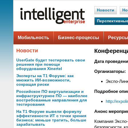
Новости
Но
Перспективные
Мобильность
Бизнес-процессы
Ресурсы
Новости
Конференци
UserGate будет тестировать свои
Дата проведени
решения при помощи
оборудования Xinertel
Организаторы:
Эксперты на Т1 Форуме: как
множить ИИ-возможности,
Экспо-Лин
сокращая риски
Подробное опи
Российское ПО виртуализации и
инфраструктурное ПО — наиболее
востребованные направления для
http://expo
тестирования
Анонс меропри
На Т1 Форуме вывели формулу
эффективности ИТ с точки зрения
бизнеса: меньше тратить, больше
Компания Экспо
зарабатывать
безопасности, к