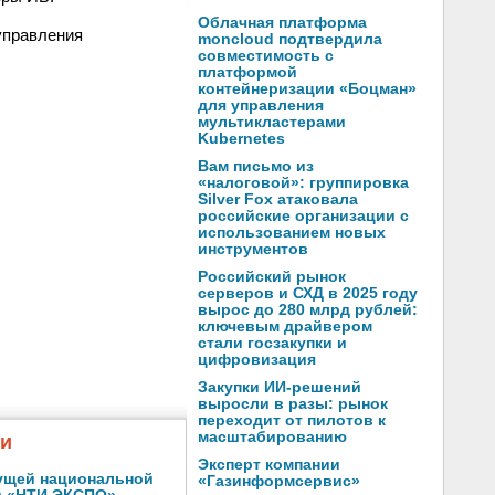
Облачная платформа
управления
moncloud подтвердила
совместимость с
платформой
контейнеризации «Боцман»
для управления
мультикластерами
Kubernetes
Вам письмо из
«налоговой»: группировка
Silver Fox атаковала
российские организации с
использованием новых
инструментов
Российский рынок
серверов и СХД в 2025 году
вырос до 280 млрд рублей:
ключевым драйвером
стали госзакупки и
цифровизация
Закупки ИИ-решений
выросли в разы: рынок
переходит от пилотов к
масштабированию
жи
Эксперт компании
ущей национальной
«Газинформсервис»