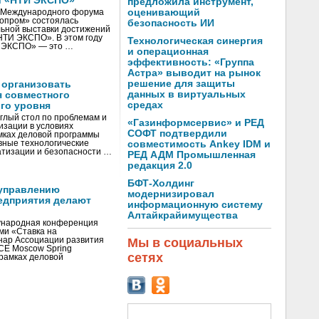
и «НТИ ЭКСПО»
предложила инструмент,
оценивающий
V Международного форума
нопром» состоялась
безопасность ИИ
ьной выставки достижений
«НТИ ЭКСПО». В этом году
Технологическая синергия
И ЭКСПО» — это …
и операционная
эффективность: «Группа
Астра» выводит на рынок
решение для защиты
 организовать
данных в виртуальных
я совместного
средах
го уровня
глый стол по проблемам и
«Газинформсервис» и РЕД
зации в условиях
СОФТ подтвердили
мках деловой программы
вные технологические
совместимость Ankey IDM и
тизации и безопасности …
РЕД АДМ Промышленная
редакция 2.0
БФТ-Холдинг
управлению
модернизировал
едприятия делают
информационную систему
Алтайкрайимущества
ународная конференция
ми «Ставка на
инар Ассоциации развития
Мы в социальных
CE Moscow Spring
сетях
рамках деловой