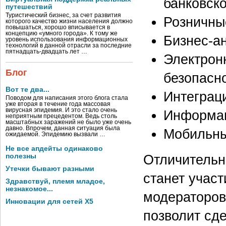
банковск
путешествий
Туристический бизнес, за счет развития
Розничны
которого качество жизни населения должно
повышаться, хорошо вписывается в
концепцию «умного города». К тому же
Бизнес-а
уровень использования информационных
технологий в данной отрасли за последние
пятнадцать-двадцать лет …
Электронн
Блог
безопасн
Вот те два...
Интеграц
Поводом для написания этого блога стала
уже вторая в течение года массовая
вирусная эпидемия. И это стало очень
Информац
неприятным прецедентом. Ведь столь
масштабных заражений не было уже очень
давно. Впрочем, данная ситуация была
Мобильны
ожидаемой. Эпидемию вызвали …
Не все апдейты одинаково
полезны
Отличительн
Утечки бывают разными
станет участ
Здравствуй, племя младое,
незнакомое...
модераторов 
Инновации для сетей X5
позволит сд