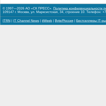
© 1997—2026 АО «СК ПРЕСС».
Политика конфиденциальности п
109147 г. Москва, ул. Марксистская, 34, строение 10. Телефон: +7
ITRN
|
IT Channel News
|
itWeek
|
Byte/Россия
|
Бестселлеры IT-ры