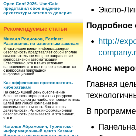
Open Conf 2026: UserGate
Экспо-Ли
представил свое видение
архитектуры сетевого доверия
Подробное 
Рекомендуемые статьи
http://expo
Михаил Родионов, Fortinet:
Развиваясь по известным законам
В настоящее время информационная
company.r
безопасность представляет собой вполне
самостоятельное мощное направление
корпоративной автоматизации.
Естественно, что в таких условиях
Анонс меро
направление это все теснее связывается
с вопросами прикладной
информационной …
Главная цел
Как эффективно противостоять
кибератакам
На сегодняшний день обеспечение
технологичн
безопасности корпоративных ресурсов
является одной из наиболее приоритетных
целей для любой компании вне
зависимости от масштабов и сферы
В программе
деятельности. Рынок информационной
безопасности развивается, а это значит,
что и …
Панельна
Наталья Абрамович, Туристско-
информационный центр Казани:
Виртуальная поддержка реальных