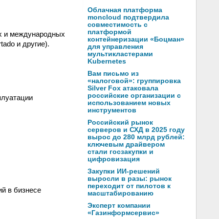
Облачная платформа
moncloud подтвердила
совместимость с
платформой
их и международных
контейнеризации «Боцман»
ado и другие).
для управления
мультикластерами
Kubernetes
Вам письмо из
«налоговой»: группировка
Silver Fox атаковала
российские организации с
плуатации
использованием новых
инструментов
Российский рынок
серверов и СХД в 2025 году
вырос до 280 млрд рублей:
ключевым драйвером
стали госзакупки и
цифровизация
Закупки ИИ-решений
выросли в разы: рынок
переходит от пилотов к
й в бизнесе
масштабированию
Эксперт компании
«Газинформсервис»