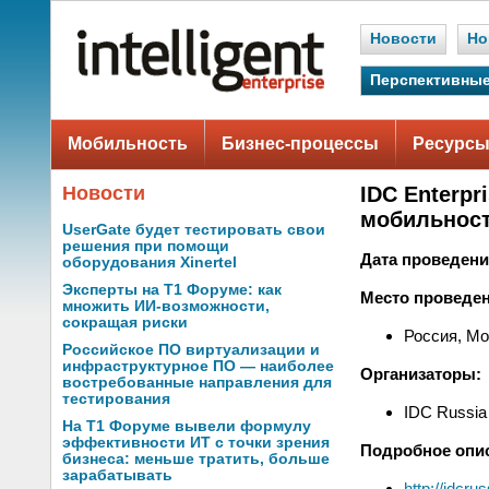
Новости
Но
Перспективные
Мобильность
Бизнес-процессы
Ресурсы
Новости
IDC Enterp
мобильност
UserGate будет тестировать свои
решения при помощи
Дата проведени
оборудования Xinertel
Эксперты на Т1 Форуме: как
Место проведен
множить ИИ-возможности,
сокращая риски
Россия, Мо
Российское ПО виртуализации и
инфраструктурное ПО — наиболее
Организаторы:
востребованные направления для
тестирования
IDC Russia
На Т1 Форуме вывели формулу
эффективности ИТ с точки зрения
Подробное опи
бизнеса: меньше тратить, больше
зарабатывать
http://idcr