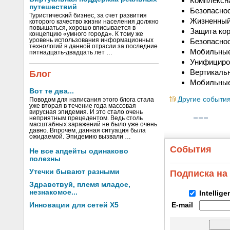
Комплексна
путешествий
Безопасно
Туристический бизнес, за счет развития
Жизненный
которого качество жизни населения должно
повышаться, хорошо вписывается в
Защита ко
концепцию «умного города». К тому же
уровень использования информационных
Безопасно
технологий в данной отрасли за последние
Мобильные
пятнадцать-двадцать лет …
Унифициро
Вертикаль
Блог
Мобильные
Вот те два...
Другие событи
Поводом для написания этого блога стала
уже вторая в течение года массовая
вирусная эпидемия. И это стало очень
неприятным прецедентом. Ведь столь
масштабных заражений не было уже очень
давно. Впрочем, данная ситуация была
ожидаемой. Эпидемию вызвали …
События
Не все апдейты одинаково
полезны
Утечки бывают разными
Подписка на
Здравствуй, племя младое,
незнакомое...
Intellig
Инновации для сетей X5
E-mail