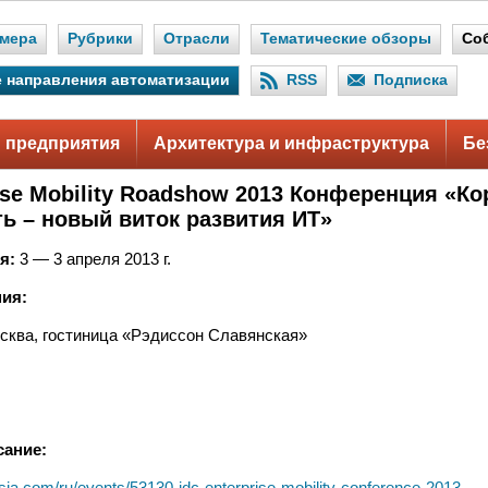
мера
Рубрики
Отрасли
Тематические обзоры
Со
 направления автоматизации
RSS
Подписка
 предприятия
Архитектура и инфраструктура
Бе
rise Mobility Roadshow 2013 Конференция «К
ь – новый виток развития ИТ»
я:
3 — 3 апреля 2013 г.
ия:
сква, гостиница «Рэдиссон Славянская»
сание:
ussia.com/ru/events/53130-idc-enterprise-mobility-conference-2013