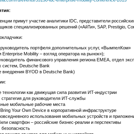
ятия:
енции примут участие аналитики IDC, представители российск
иков специализированных решений («АйТи», SAP, Prestigio, Cort
окладчики:
 руководитель портфеля дополнительных услуг, «ВымпелКом»
Enterprise Mobility – взгляд оператора на рынок»);
уководитель финансового управления региона EMEA, отдел экс
 систем, Deutsche Bank
е внедрения BYOD в Deutsche Bank)
ии:
технологии как движущая сила развития ИТ-индустрии
 стратегия для руководителя ИТ-службы
вные мобильные рабочие места
Bring Your Own Device в корпоративной инфраструктуре
овседневного использования мобильных устройств и приложени
или смартфон – российские бизнес-реалии и перспективы
 безопасность