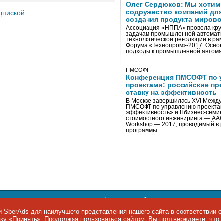
Олег Сердюков: Мы хотим
содружество компаний дл
дпиской
создания продукта мирово
Ассоциация «НППА» провела кру
задачам промышленной автомати
технологической революции в ра
Форума «Технопром»-2017. Осно
подходы к промышленной автома
ПМСОФТ
Конференция ПМСОФТ по 
проектами: российские пр
ставку на эффективность
В Москве завершилась XVI Межд
ПМСОФТ по управлению проекта
эффективность» и II бизнес-сем
стоимостного инжиниринга — AA
Workshop — 2017, проводимый в 
программы …
ости персональных данных
,
информация об авторских правах и п
фон: +7 495 974-22-60. Факс: +7 495 974-22-63. E-mail:
siteeditor@i
 SberAds для наилучшего представления нашего сайта в соответствии 
опку «Принять». Продолжая пользоваться сайтом, Вы подтверждаете, чт