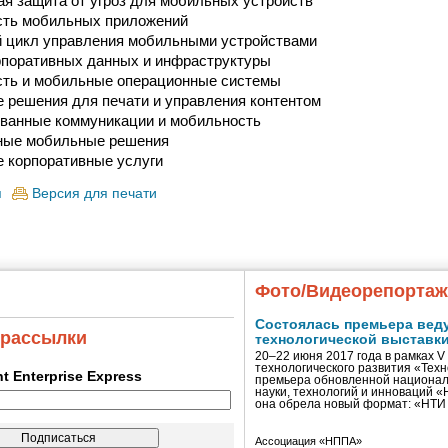
я защита от угроз для мобильных устройств
сть мобильных приложений
 цикл управления мобильными устройствами
рпоративных данных и инфраструктуры
сть и мобильные операционные системы
 решения для печати и управления контентом
ванные коммуникации и мобильность
ные мобильные решения
 корпоративные услуги
я
Версия для печати
Фото/Видеорепорта
Состоялась премьера вед
 рассылки
технологической выставк
20–22 июня 2017 года в рамках 
технологического развития «Тех
ent Enterprise Express
премьера обновленной национал
науки, технологий и инноваций 
она обрела новый формат: «НТ
Ассоциация «НППА»