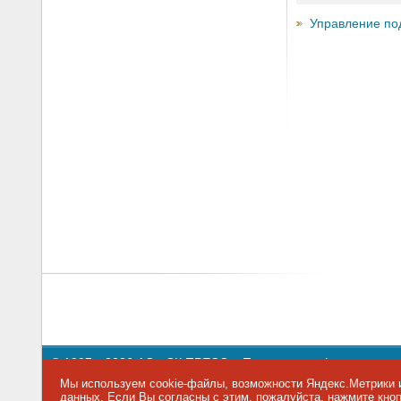
Управление по
© 1997—2026 АО «СК ПРЕСС».
Политика конфиденциальн
109147 г. Москва, ул. Марксистская, 34, строение 10. Теле
Мы используем cookie-файлы, возможности Яндекс.Метрики и
данных
. Если Вы согласны с этим, пожалуйста, нажмите кн