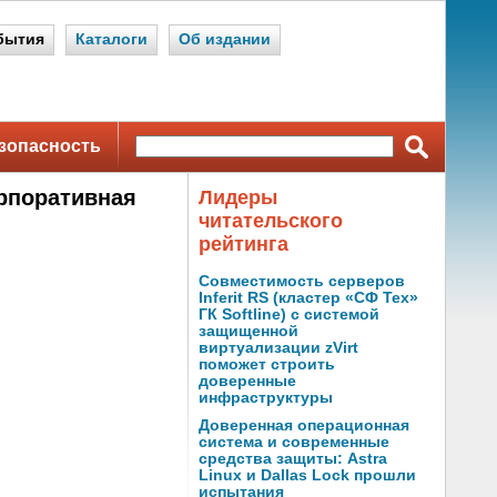
бытия
Каталоги
Об издании
зопасность
орпоративная
Лидеры
читательского
рейтинга
Совместимость серверов
Inferit RS (кластер «СФ Тех»
ГК Softline) с системой
защищенной
виртуализации zVirt
поможет строить
доверенные
инфраструктуры
Доверенная операционная
система и современные
средства защиты: Astra
Linux и Dallas Lock прошли
испытания