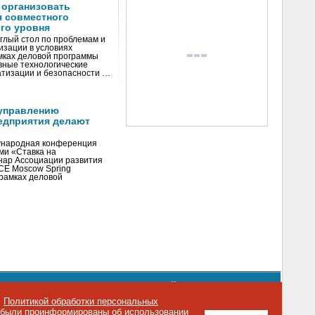
 организовать
я совместного
го уровня
глый стол по проблемам и
зации в условиях
мках деловой программы
вные технологические
тизации и безопасности …
управлению
едприятия делают
ународная конференция
ми «Ставка на
инар Ассоциации развития
CE Moscow Spring
рамках деловой
орядке использования материалов сайта
emag.ru
..
с
Политикой обработки персональных
о были проинформированы об использовании