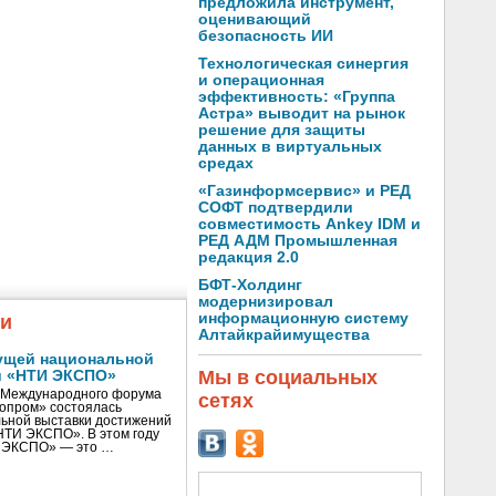
предложила инструмент,
оценивающий
безопасность ИИ
Технологическая синергия
и операционная
эффективность: «Группа
Астра» выводит на рынок
решение для защиты
данных в виртуальных
средах
«Газинформсервис» и РЕД
СОФТ подтвердили
совместимость Ankey IDM и
РЕД АДМ Промышленная
редакция 2.0
БФТ-Холдинг
модернизировал
информационную систему
жи
Алтайкрайимущества
ущей национальной
Мы в социальных
и «НТИ ЭКСПО»
V Международного форума
сетях
нопром» состоялась
ьной выставки достижений
«НТИ ЭКСПО». В этом году
И ЭКСПО» — это …