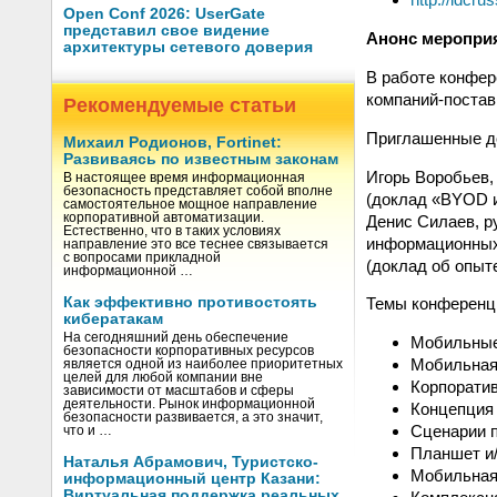
Open Conf 2026: UserGate
представил свое видение
Анонс меропри
архитектуры сетевого доверия
В работе конфер
компаний-поставщ
Рекомендуемые статьи
Приглашенные д
Михаил Родионов, Fortinet:
Развиваясь по известным законам
Игорь Воробьев,
В настоящее время информационная
безопасность представляет собой вполне
(доклад «BYOD и 
самостоятельное мощное направление
корпоративной автоматизации.
Денис Силаев, р
Естественно, что в таких условиях
информационных
направление это все теснее связывается
с вопросами прикладной
(доклад об опыт
информационной …
Как эффективно противостоять
Темы конференц
кибератакам
На сегодняшний день обеспечение
Мобильные 
безопасности корпоративных ресурсов
Мобильная
является одной из наиболее приоритетных
целей для любой компании вне
Корпорати
зависимости от масштабов и сферы
деятельности. Рынок информационной
Концепция 
безопасности развивается, а это значит,
Сценарии п
что и …
Планшет и/
Наталья Абрамович, Туристско-
Мобильная
информационный центр Казани:
Виртуальная поддержка реальных