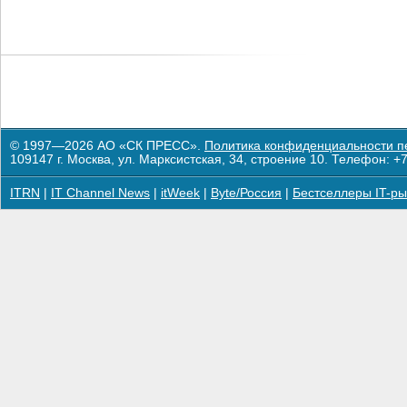
© 1997—2026 АО «СК ПРЕСС».
Политика конфиденциальности п
109147 г. Москва, ул. Марксистская, 34, строение 10. Телефон: +7
ITRN
|
IT Channel News
|
itWeek
|
Byte/Россия
|
Бестселлеры IT-ры