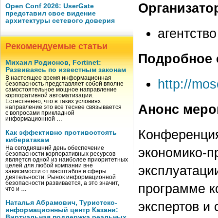
Организато
Open Conf 2026: UserGate
представил свое видение
архитектуры сетевого доверия
агентство
Рекомендуемые статьи
Подробное 
Михаил Родионов, Fortinet:
Развиваясь по известным законам
В настоящее время информационная
http://mo
безопасность представляет собой вполне
самостоятельное мощное направление
корпоративной автоматизации.
Естественно, что в таких условиях
Анонс меро
направление это все теснее связывается
с вопросами прикладной
информационной …
Конференция
Как эффективно противостоять
кибератакам
На сегодняшний день обеспечение
экономико-п
безопасности корпоративных ресурсов
является одной из наиболее приоритетных
целей для любой компании вне
эксплуатаци
зависимости от масштабов и сферы
деятельности. Рынок информационной
безопасности развивается, а это значит,
программе к
что и …
Наталья Абрамович, Туристско-
экспертов и
информационный центр Казани:
Виртуальная поддержка реальных