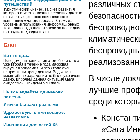
различных с
путешествий
Туристический бизнес, за счет развития
безопасности
которого качество жизни населения должно
повышаться, хорошо вписывается в
концепцию «умного города». К тому же
уровень использования информационных
беспроводно
технологий в данной отрасли за последние
пятнадцать-двадцать лет …
климатическ
Блог
беспроводны
Вот те два...
реализованн
Поводом для написания этого блога стала
уже вторая в течение года массовая
вирусная эпидемия. И это стало очень
неприятным прецедентом. Ведь столь
В числе док
масштабных заражений не было уже очень
давно. Впрочем, данная ситуация была
ожидаемой. Эпидемию вызвали …
лучшие проф
Не все апдейты одинаково
полезны
среди которы
Утечки бывают разными
Здравствуй, племя младое,
Констант
незнакомое...
Инновации для сетей X5
«Сага Ин