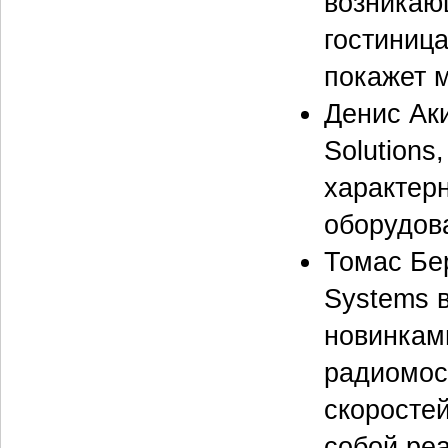
возникаю
гостиница
покажет 
Денис Ак
Solutions
характер
оборудова
Томас Бе
Systems 
новинкам
радиомос
скоростей
собой ре