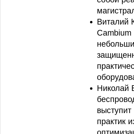
магистра
Виталий 
Cambium N
небольши
защищенн
практиче
оборудов
Николай 
беспрово
выступит
практик 
оптимиза