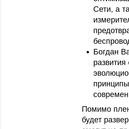
Сети, а т
измерите
предотвр
беспровод
Богдан В
развития 
эволюцио
принципы
современ
Помимо плен
будет разве