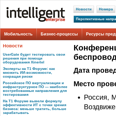
Новости
Номера
Перспективные напр
Мобильность
Бизнес-процессы
Ресурсы пред
Новости
Конференц
UserGate будет тестировать свои
беспрово
решения при помощи
оборудования Xinertel
Дата прове
Эксперты на Т1 Форуме: как
множить ИИ-возможности,
сокращая риски
Место пров
Российское ПО виртуализации и
инфраструктурное ПО — наиболее
востребованные направления для
тестирования
Россия, М
На Т1 Форуме вывели формулу
Воздвижен
эффективности ИТ с точки зрения
бизнеса: меньше тратить, больше
зарабатывать